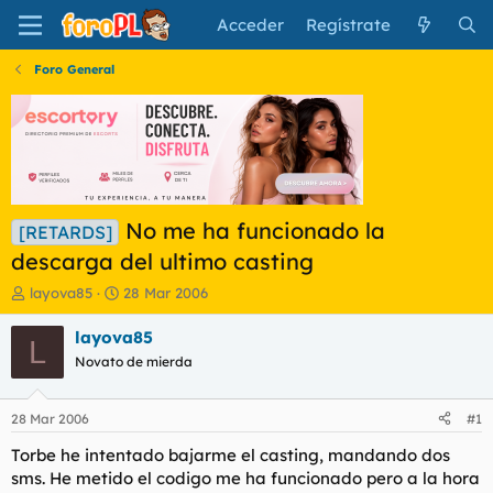
Acceder
Regístrate
Foro General
No me ha funcionado la
[RETARDS]
descarga del ultimo casting
I
F
layova85
28 Mar 2006
n
e
i
c
layova85
L
c
h
Novato de mierda
i
a
a
d
d
e
28 Mar 2006
#1
o
i
r
n
Torbe he intentado bajarme el casting, mandando dos
d
i
sms. He metido el codigo me ha funcionado pero a la hora
e
c