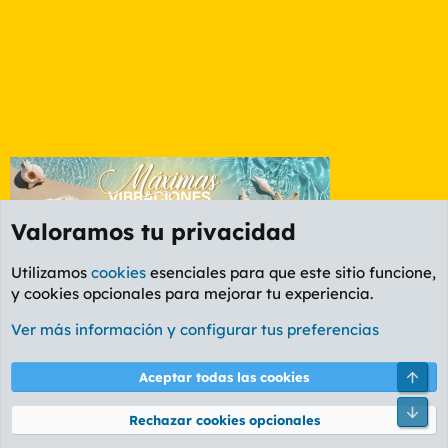
Valoramos tu privacidad
Utilizamos
cookies
esenciales para que este sitio funcione,
y cookies opcionales para mejorar tu experiencia.
Foro General
Ver más información y configurar tus preferencias
Cookies
PL OLDSTYLE AMARILLO
Cambiar fuente
Español (ES)
Arri
Aceptar todas las cookies
Contáctanos
Términos y reglas
Política de privacidad
Ayuda
R
Pie
S
Rechazar cookies opcionales
S
®
Community platform by XenForo
© 2010-2026 XenForo Ltd.