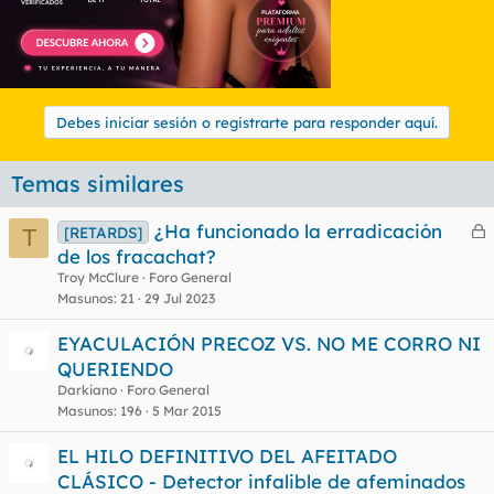
Debes iniciar sesión o registrarte para responder aquí.
Temas similares
¿Ha funcionado la erradicación
[RETARDS]
T
e
de los fracachat?
r
Troy McClure
Foro General
r
Masunos
21
29 Jul 2023
EYACULACIÓN PRECOZ VS. NO ME CORRO NI
QUERIENDO
o
Darkiano
Foro General
Masunos
196
5 Mar 2015
EL HILO DEFINITIVO DEL AFEITADO
CLÁSICO - Detector infalible de afeminados