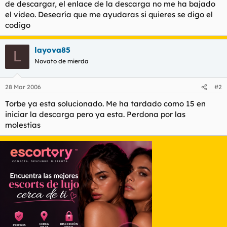
de descargar, el enlace de la descarga no me ha bajado
l
i
el video. Desearía que me ayudaras si quieres se digo el
t
o
codigo
e
m
a
layova85
L
Novato de mierda
28 Mar 2006
#2
Torbe ya esta solucionado. Me ha tardado como 15 en
iniciar la descarga pero ya esta. Perdona por las
molestias