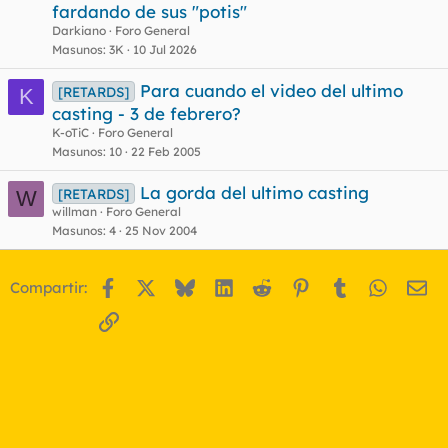
fardando de sus "potis"
Darkiano
Foro General
Masunos
3K
10 Jul 2026
Para cuando el video del ultimo
[RETARDS]
K
casting - 3 de febrero?
K-oTiC
Foro General
Masunos
10
22 Feb 2005
La gorda del ultimo casting
[RETARDS]
W
willman
Foro General
Masunos
4
25 Nov 2004
Facebook
X
Bluesky
LinkedIn
Reddit
Pinterest
Tumblr
WhatsA
Em
Compartir:
Enlace