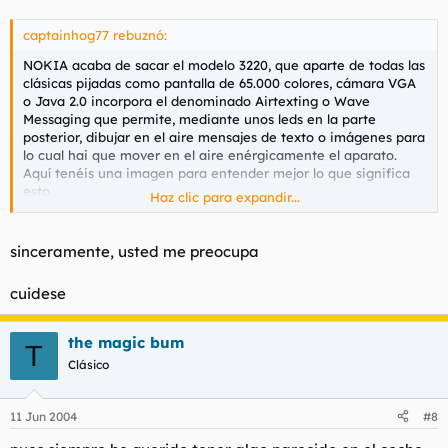
captainhog77 rebuznó:
NOKIA acaba de sacar el modelo 3220, que aparte de todas las
clásicas pijadas como pantalla de 65.000 colores, cámara VGA
o Java 2.0 incorpora el denominado Airtexting o Wave
Messaging que permite, mediante unos leds en la parte
posterior, dibujar en el aire mensajes de texto o imágenes para
lo cual hai que mover en el aire enérgicamente el aparato.
Aquí tenéis una imagen para entender mejor lo que significa
esto
Haz clic para expandir...
espero ansioso su salida para
sinceramente, usted me preocupa
hacer el mongo en las discotecas.
cuidese
the magic bum
T
Clásico
11 Jun 2004
#8