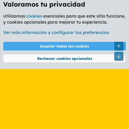
Valoramos tu privacidad
Utilizamos
cookies
esenciales para que este sitio funcione,
y cookies opcionales para mejorar tu experiencia.
Foro General
Ver más información y configurar tus preferencias
Cookies
PL OLDSTYLE AMARILLO
Cambiar fuente
Español (ES)
Arri
Aceptar todas las cookies
Contáctanos
Términos y reglas
Política de privacidad
Ayuda
R
Pie
S
Rechazar cookies opcionales
S
®
Community platform by XenForo
© 2010-2026 XenForo Ltd.