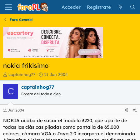
Acceder
Regístrate
Foro General
nokia frikisimo
I
F
captainhog77
11 Jun 2004
n
e
i
c
captainhog77
C
c
h
Forero del todo a cien
i
a
a
d
d
e
11 Jun 2004
#1
o
i
r
n
NOKIA acaba de sacar el modelo 3220, que aparte de
d
i
todas las clásicas pijadas como pantalla de 65.000
e
c
colores, cámara VGA o Java 2.0 incorpora el denominado
l
i