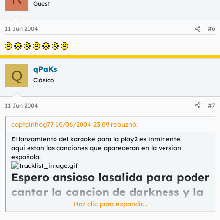
Guest
11 Jun 2004
#6
qPaKs
Q
Clásico
11 Jun 2004
#7
captainhog77 10/06/2004 23:09 rebuznó:
El lanzamiento del karaoke para la play2 es inminente.
aqui estan las canciones que apareceran en la version
española.
Espero ansioso lasalida para poder
cantar la cancion de darkness y la
de los village people.
Haz clic para expandir...