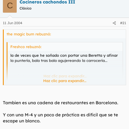
Cocineros cachondos III
C
Clásico
11 Jun 2004
#21
the magic bum rebuznó:
Freshco rebuznó:
la de veces que he soñado con portar una Beretta y afinar
la puntería, bala tras bala agujereando la carrocería...
magic bum es culo mágico?
Haz clic para expandir...
Haz clic para expandir...
te responderé a tu pregunta con otra pregunta... la respuesta
es similar y sólo tu la sabes...
Tambien es una cadena de restaurantes en Barcelona.
Y con una M-4 y un poco de práctica es díficil que se te
escape un blanco.
es Freshco una marca de Congelados de Trucha????