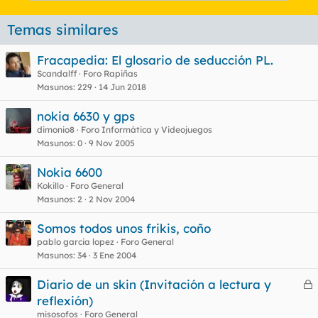
Temas similares
Fracapedia: El glosario de seducción PL.
Scandalff
Foro Rapiñas
Masunos
229
14 Jun 2018
nokia 6630 y gps
dimonio8
Foro Informática y Videojuegos
Masunos
0
9 Nov 2005
Nokia 6600
Kokillo
Foro General
Masunos
2
2 Nov 2004
Somos todos unos frikis, coño
pablo garcia lopez
Foro General
Masunos
34
3 Ene 2004
Diario de un skin (Invitación a lectura y
e
reflexión)
r
misosofos
Foro General