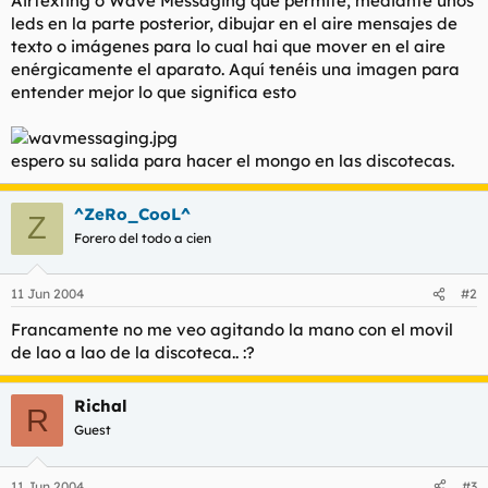
Airtexting o Wave Messaging que permite, mediante unos
t
o
leds en la parte posterior, dibujar en el aire mensajes de
e
texto o imágenes para lo cual hai que mover en el aire
m
a
enérgicamente el aparato. Aquí tenéis una imagen para
entender mejor lo que significa esto
espero su salida para hacer el mongo en las discotecas.
^ZeRo_CooL^
Z
Forero del todo a cien
11 Jun 2004
#2
Francamente no me veo agitando la mano con el movil
de lao a lao de la discoteca.. :?
Richal
R
Guest
11 Jun 2004
#3