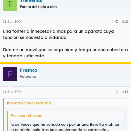
Tremendo
T
Forero del todo a cien
11 Jun 2004
#12
una tonteria innecesaria mas para un aparato cuya
funcion se nos esta olvidando.
Denme un movil que se oiga bien y tenga buena cobertura
y tendgo suficiente.
Freshco
F
Veterano
11 Jun 2004
#13
the magic bum rebuznó:
Freshco rebuznó:
la de veces que he soñado con portar una Beretta y afinar
la puntería, bala tras bala agujereando la carrocería...