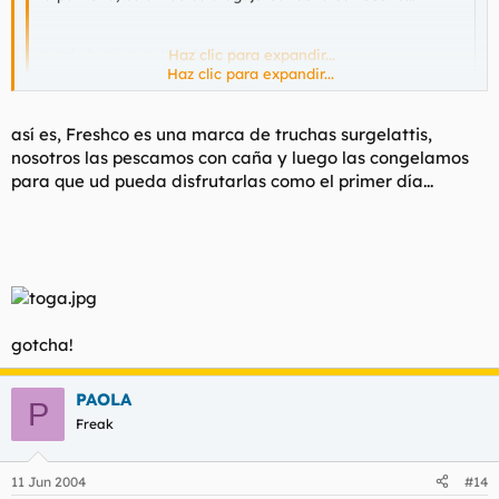
magic bum es culo mágico?
Haz clic para expandir...
Haz clic para expandir...
te responderé a tu pregunta con otra pregunta... la respuesta
así es, Freshco es una marca de truchas surgelattis,
es similar y sólo tu la sabes...
nosotros las pescamos con caña y luego las congelamos
para que ud pueda disfrutarlas como el primer día...
es Freshco una marca de Congelados de Trucha????
tu respuesta puede dejarte frío, meditala bien
gotcha!
PAOLA
P
Freak
11 Jun 2004
#14