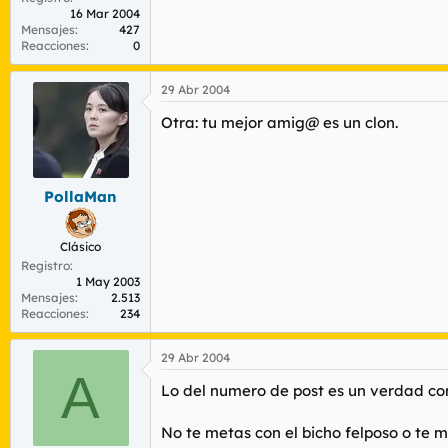
16 Mar 2004
Mensajes
427
Reacciones
0
29 Abr 2004
Otra: tu mejor amig@ es un clon.
PollaMan
Clásico
Registro
1 May 2003
Mensajes
2.513
Reacciones
234
29 Abr 2004
A
Lo del numero de post es un verdad como
No te metas con el bicho felposo o te 