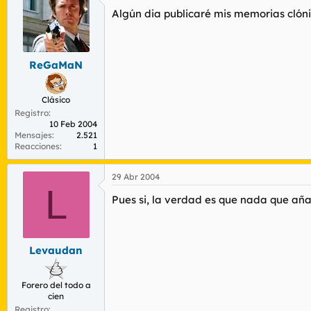
c
Algún dia publicaré mis memorias clóni
i
o
n
e
s
ReGaMaN
:
Clásico
Registro
10 Feb 2004
Mensajes
2.521
Reacciones
1
29 Abr 2004
L
Pues si, la verdad es que nada que añad
Levaudan
Forero del todo a
cien
Registro