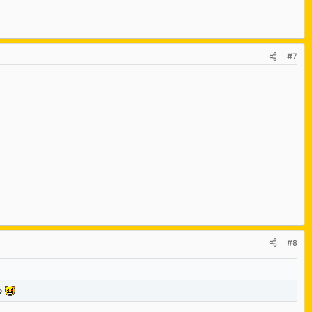
#7
#8
do