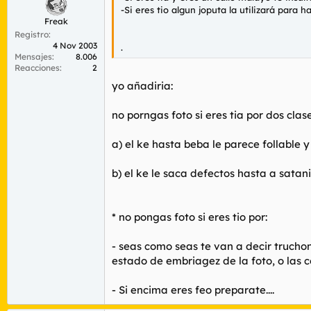
-Si eres tio algun joputa la utilizará para
Freak
Registro
4 Nov 2003
.
Mensajes
8.006
Reacciones
2
yo añadiria:
no porngas foto si eres tia por dos clas
a) el ke hasta beba le parece follable 
b) el ke le saca defectos hasta a satan
* no pongas foto si eres tio por:
- seas como seas te van a decir truchon
estado de embriagez de la foto, o las
- Si encima eres feo preparate....