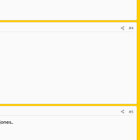
#4
#5
ones..