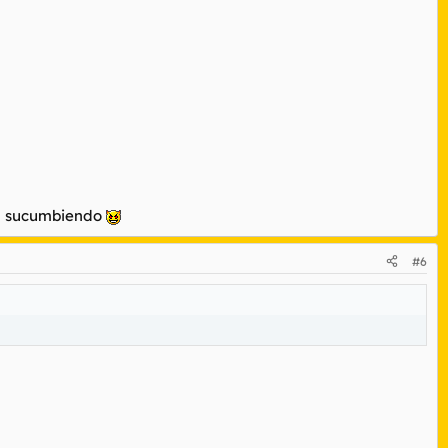
rá sucumbiendo
#6