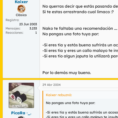
Kaixer
No querras decir que estás pasando de
Si te estas arrastrando cual limaco :?
Clásico
Registro
23 Jun 2003
Nako te faltaba una recomendación ....
Mensajes
3.233
Reacciones
1
No pongas una foto tuya por:
-Si eres tia y estás buena sufrirás un 
-Si eres tia y eres un callo malayo te i
-Si eres tio algun joputa la utilizará 
Por lo demás muy bueno.
29 Abr 2004
Kaixer rebuznó:
No pongas una foto tuya por:
-Si eres tia y estás buena sufrirás un acos
PicaRa ·_.
-Si eres tia y eres un callo malayo te insul