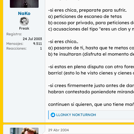
r
n
d
i
-si eres chica, preparate para sufrir..
NaKo
e
c
a) peticiones de escaneo de tetas
l
i
b) acoso por privado, para peticiones d
t
o
Freak
c) acusaciones del tipo "eres un clon y 
e
Registro
m
24 Jul 2003
a
-si eres chico..
Mensajes
9.511
a) pasaran de ti, hasta que te metas c
Reacciones
1
b) te insultaran (disfruta el momento de
-si estas en plena disputa con otro fore
barrio! (esto lo he visto cienes y cienes
-si crees firmemente justo antes de dar
habran contestado poniendote mirand
continuen si quieren, que uno tiene mañ
LLONKY NOKTURNOH
R
e
a
29 Abr 2004
c