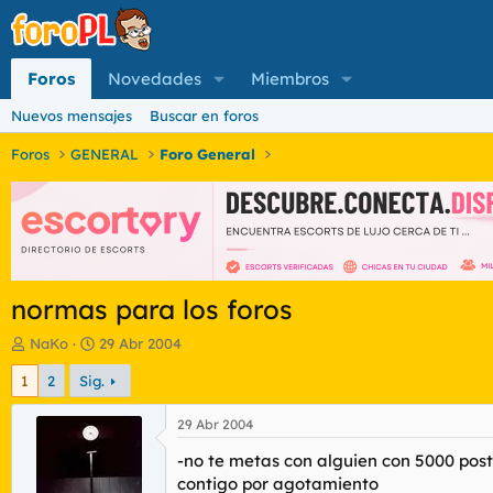
Foros
Novedades
Miembros
Nuevos mensajes
Buscar en foros
Foros
GENERAL
Foro General
normas para los foros
I
F
NaKo
29 Abr 2004
n
e
1
2
Sig.
i
c
c
h
i
a
29 Abr 2004
a
d
-no te metas con alguien con 5000 post.
d
e
o
i
contigo por agotamiento