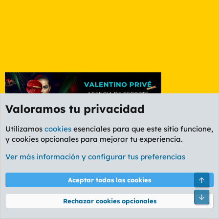
Valoramos tu privacidad
Utilizamos
cookies
esenciales para que este sitio funcione,
y cookies opcionales para mejorar tu experiencia.
Foro Rapiñas
Ver más información y configurar tus preferencias
Cookies
PL OLDSTYLE AMARILLO
Cambiar fuente
Español (ES)
Arri
Aceptar todas las cookies
Contáctanos
Términos y reglas
Política de privacidad
Ayuda
R
Pie
S
Rechazar cookies opcionales
S
®
Community platform by XenForo
© 2010-2026 XenForo Ltd.