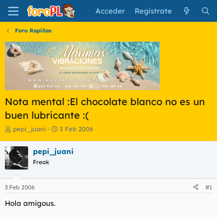
Acceder
Regístrate
Foro Rapiñas
Nota mental :El chocolate blanco no es un
buen lubricante :(
I
F
pepi_juani
3 Feb 2006
n
e
i
c
pepi_juani
c
h
Freak
i
a
a
d
d
e
3 Feb 2006
#1
o
i
r
n
Hola amigous.
d
i
e
c