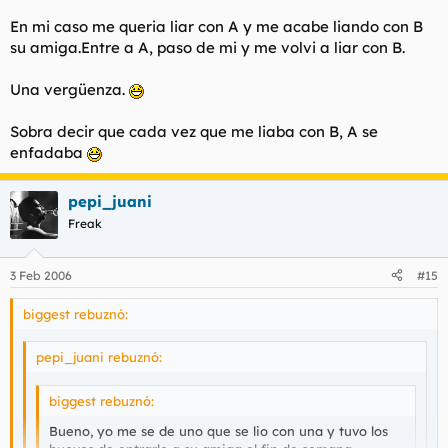
En mi caso me queria liar con A y me acabe liando con B
Una vez me pinché a una que tenía novio, un par de dias
su amiga.Entre a A, paso de mi y me volvi a liar con B.
después salió con el novio y me lié con una amiga, el finde
siguiente me lié con la hermana y al tiempo de nuevo con la
Una vergüenza.
primera. Yo era ya como la mascota del grupo, al final pasé del
tema porque ya me daba vergüenza. Grupos de amigas como
Sobra decir que cada vez que me liaba con B, A se
estos es lo que yo pido :x
enfadaba
pepi_juani
Freak
3 Feb 2006
#15
biggest rebuznó:
pepi_juani rebuznó:
biggest rebuznó:
Bueno, yo me se de uno que se lio con una y tuvo los