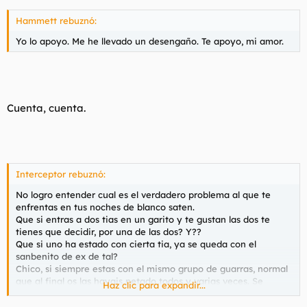
Hammett rebuznó:
Yo lo apoyo. Me he llevado un desengaño. Te apoyo, mi amor.
Cuenta, cuenta.
Interceptor rebuznó:
No logro entender cual es el verdadero problema al que te
enfrentas en tus noches de blanco saten.
Que si entras a dos tias en un garito y te gustan las dos te
tienes que decidir, por una de las dos? Y??
Que si uno ha estado con cierta tia, ya se queda con el
sanbenito de ex de tal?
Chico, si siempre estas con el mismo grupo de guarras, normal
que al final os las hayais petado todos y varias veces. Se
Haz clic para expandir...
soluciona conociendo a mas grupos de tias y pasando de hacer
amistad, para amistad ya estan los tios..