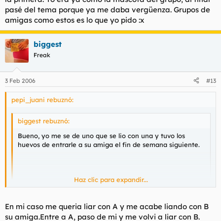
pasé del tema porque ya me daba vergüenza. Grupos de
amigas como estos es lo que yo pido :x
biggest
Freak
3 Feb 2006
#13
pepi_juani rebuznó:
biggest rebuznó:
Bueno, yo me se de uno que se lio con una y tuvo los
huevos de entrarle a su amiga el fin de semana siguiente.
Haz clic para expandir...
Haz clic para expandir...
En mi caso me queria liar con A y me acabe liando con B
Una vez me pinché a una que tenía novio, un par de dias
su amiga.Entre a A, paso de mi y me volvi a liar con B.