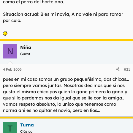
como el perro del hortelano.
Haz clic para expandir...
Haz clic para expandir...
Situacion actual: B es mi novia, A no vale ni para tomar
Son todas unas guarras
En mi caso me queria liar con A y me acabe liando con B
por culo.
su amiga.Entre a A, paso de mi y me volvi a liar con B.
Una vez me pinché a una que tenía novio, un par de
Una vergüenza.
dias después salió con el novio y me lié con una amiga,
el finde siguiente me lié con la hermana y al tiempo de
Sobra decir que cada vez que me liaba con B, A se
nuevo con la primera. Yo era ya como la mascota del
Niña
N
enfadaba
grupo, al final pasé del tema porque ya me daba
Guest
vergüenza. Grupos de amigas como estos es lo que yo
pido :x
4 Feb 2006
#21
pues en mi caso somos un grupo pequeñísimo, dos chicas...
pero siempre vamos juntas. Nosotras decimos que si nos
gusta el mismo chico pos quien lo gane primero lo gana y
que si lo perdemos nos da igual que se lie con la amiga..
vamos respeto absoluto, lo unico que tenemos como
norma ahi es no quitar el novio, pero en lios...
Turna
T
Clásico