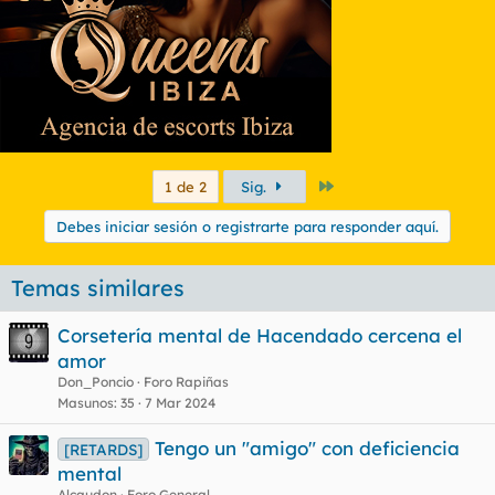
Último
1 de 2
Sig.
Debes iniciar sesión o registrarte para responder aquí.
Temas similares
Corsetería mental de Hacendado cercena el
amor
Don_Poncio
Foro Rapiñas
Masunos
35
7 Mar 2024
Tengo un "amigo" con deficiencia
[RETARDS]
mental
Alcaudon
Foro General