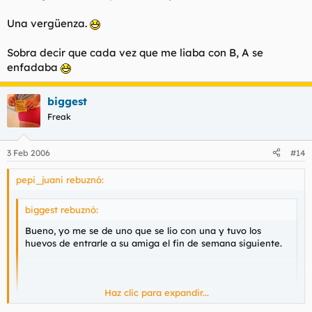
después salió con el novio y me lié con una amiga, el finde
siguiente me lié con la hermana y al tiempo de nuevo con la
Una vergüenza.
primera. Yo era ya como la mascota del grupo, al final pasé del
tema porque ya me daba vergüenza. Grupos de amigas como
Sobra decir que cada vez que me liaba con B, A se
estos es lo que yo pido :x
enfadaba
biggest
Freak
3 Feb 2006
#14
pepi_juani rebuznó:
biggest rebuznó:
Bueno, yo me se de uno que se lio con una y tuvo los
huevos de entrarle a su amiga el fin de semana siguiente.
Haz clic para expandir...
Haz clic para expandir...