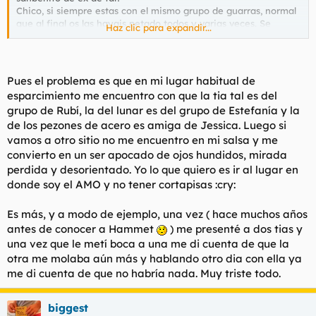
Chico, si siempre estas con el mismo grupo de guarras, normal
que al final os las hayais petado todos y varias veces. Se
Haz clic para expandir...
soluciona conociendo a mas grupos de tias y pasando de hacer
amistad, para amistad ya estan los tios..
Yo creo que ayer viste la de David Lynch, y todavia estas
Pues el problema es que en mi lugar habitual de
delirando
esparcimiento me encuentro con que la tia tal es del
grupo de Rubí, la del lunar es del grupo de Estefanía y la
de los pezones de acero es amiga de Jessica. Luego si
saludos.
vamos a otro sitio no me encuentro en mi salsa y me
convierto en un ser apocado de ojos hundidos, mirada
perdida y desorientado. Yo lo que quiero es ir al lugar en
donde soy el AMO y no tener cortapisas :cry:
Es más, y a modo de ejemplo, una vez ( hace muchos años
antes de conocer a Hammet
) me presenté a dos tias y
una vez que le metí boca a una me di cuenta de que la
otra me molaba aún más y hablando otro dia con ella ya
me di cuenta de que no habría nada. Muy triste todo.
biggest