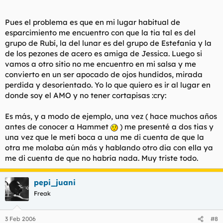
Yo creo que ayer viste la de David Lynch, y todavia estas
Pues el problema es que en mi lugar habitual de
delirando
esparcimiento me encuentro con que la tia tal es del
grupo de Rubí, la del lunar es del grupo de Estefanía y la
de los pezones de acero es amiga de Jessica. Luego si
saludos.
vamos a otro sitio no me encuentro en mi salsa y me
convierto en un ser apocado de ojos hundidos, mirada
perdida y desorientado. Yo lo que quiero es ir al lugar en
donde soy el AMO y no tener cortapisas :cry:
Es más, y a modo de ejemplo, una vez ( hace muchos años
antes de conocer a Hammet
) me presenté a dos tias y
una vez que le metí boca a una me di cuenta de que la
otra me molaba aún más y hablando otro dia con ella ya
me di cuenta de que no habría nada. Muy triste todo.
pepi_juani
Freak
3 Feb 2006
#8