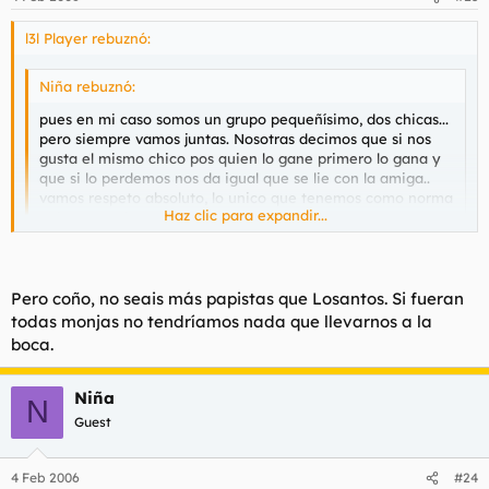
l3l Player rebuznó:
Niña rebuznó:
pues en mi caso somos un grupo pequeñísimo, dos chicas...
pero siempre vamos juntas. Nosotras decimos que si nos
gusta el mismo chico pos quien lo gane primero lo gana y
que si lo perdemos nos da igual que se lie con la amiga..
vamos respeto absoluto, lo unico que tenemos como norma
Haz clic para expandir...
ahi es no quitar el novio,
Haz clic para expandir...
pero en lios...
TODAS PUTAS...
Pero coño, no seais más papistas que Losantos. Si fueran
Ding dong ding "Este mes tenemos la oferta de 2x1 en PUTAS,
todas monjas no tendríamos nada que llevarnos a la
en la sección de embutidos." Ding dong ding
boca.
Niña
N
Guest
4 Feb 2006
#24