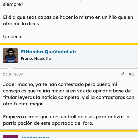
siempre?
cual no es cierto.
Y no, no soy sociata Hammer, tú lo sabes. Pero nunca hay que
El dia que seas capaz de hacer lo mismo en un hilo que en
mentir, hay que defender las ideas de uno honrosamente,
otro me lo dices.
nunca utilizando la mentira. El dia que consigas eso empezaré
a respetarte
Un bechi.
ElHombreQueViolaLulz
Franco Napiatto
23 Jul 2009
#11
Joder macho, ya te han contestado pero bueno,mi
consejo es que te iría mejor si en vez de opinar a base de
titular leyeras la noticia completa, y si la contrastaras con
otra fuente mejor.
Empiezo a creer que eres un troll de esos para activar la
participación de este apartado del foro.