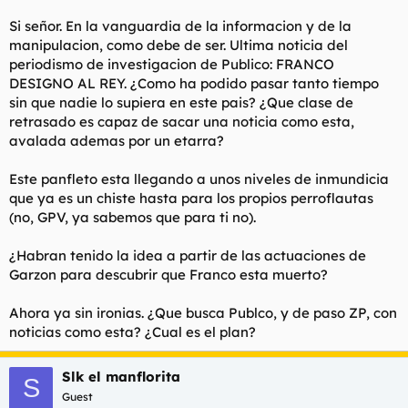
l
i
Si señor. En la vanguardia de la informacion y de la
t
o
manipulacion, como debe de ser. Ultima noticia del
e
periodismo de investigacion de Publico: FRANCO
m
a
DESIGNO AL REY. ¿Como ha podido pasar tanto tiempo
sin que nadie lo supiera en este pais? ¿Que clase de
retrasado es capaz de sacar una noticia como esta,
avalada ademas por un etarra?
Este panfleto esta llegando a unos niveles de inmundicia
que ya es un chiste hasta para los propios perroflautas
(no, GPV, ya sabemos que para ti no).
¿Habran tenido la idea a partir de las actuaciones de
Garzon para descubrir que Franco esta muerto?
Ahora ya sin ironias. ¿Que busca Publco, y de paso ZP, con
noticias como esta? ¿Cual es el plan?
Slk el manflorita
S
Guest