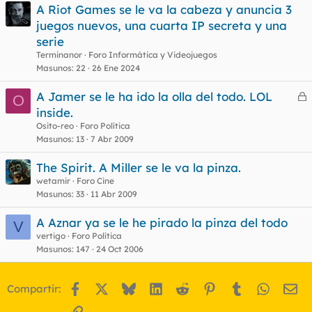
A Riot Games se le va la cabeza y anuncia 3
juegos nuevos, una cuarta IP secreta y una
serie
Terminanor
Foro Informática y Videojuegos
Masunos
22
26 Ene 2024
A Jamer se le ha ido la olla del todo. LOL
O
e
inside.
r
Osito-reo
Foro Política
r
Masunos
13
7 Abr 2009
The Spirit. A Miller se le va la pinza.
wetamir
Foro Cine
o
Masunos
33
11 Abr 2009
A Aznar ya se le he pirado la pinza del todo
V
vertigo
Foro Política
Masunos
147
24 Oct 2006
Facebook
X
Bluesky
LinkedIn
Reddit
Pinterest
Tumblr
WhatsA
Em
Compartir:
Enlace