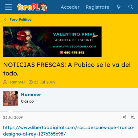
Acceder
Regístrate
Foro Política
NOTICIAS FRESCAS! A Pubico se le va del
todo.
I
F
Hammer
23 Jul 2009
n
e
i
c
Hammer
c
h
Clásico
i
a
a
d
d
e
23 Jul 2009
#1
o
i
r
n
https://www.libertaddigital.com/soc...despues-que-franco-
d
i
designo-al-rey-1276365698/
e
c