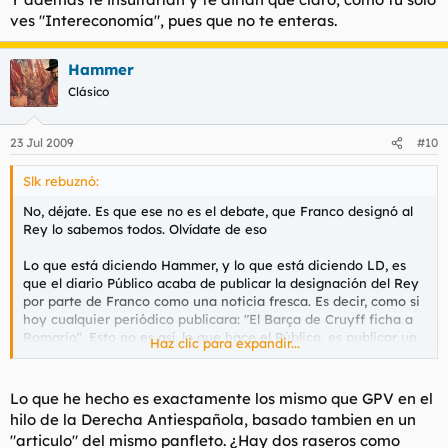
ves "Intereconomía", pues que no te enteras.
Hammer
Clásico
23 Jul 2009
#10
Slk rebuznó:
No, déjate. Es que ese no es el debate, que Franco designó al
Rey lo sabemos todos. Olvídate de eso
Lo que está diciendo Hammer, y lo que está diciendo LD, es
que el diario Público acaba de publicar la designación del Rey
por parte de Franco como una noticia fresca. Es decir, como si
hoy cualquier periódico publicara: "El Barça de Cruyff ficha a
Romario". Esto no es así, lo que hace el Público, es publicar un
Haz clic para expandir...
artículo de Ferran Casas en el que él da su opinión sobre áquel
nombramiento. No hay más. Pero así, como quién no quiere la
cosa, lo que Hammer quiere lograr es que te pongas a discutir
Lo que he hecho es exactamente los mismo que GPV en el
sobre si Franco designó al Rey o no, pero que asimiles y des
hilo de la Derecha Antiespañola, basado tambien en un
por hecho que los del Público son unos empanaos que se
"articulo" del mismo panfleto. ¿Hay dos raseros como
acaban de enterar de una noticia que ocurrió hace 40 años, lo