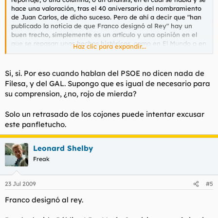
hace una valoración, tras el 40 aniversario del nombramiento
de Juan Carlos, de dicho suceso. Pero de ahí a decir que "han
publicado la noticia de que Franco designó al Rey" hay un
buen trecho, simplemente es un artículo y una opinión en el
que se repasan unos hechos históricos, como en El Mundo o en
Haz clic para expandir...
cualquier otro periódico pueden, yo que sé, abrir una columna
hablando de los 50 años de castrismo, y en ella introducirán al
lector explicando como surge esa historia.
Si, si. Por eso cuando hablan del PSOE no dicen nada de
Filesa, y del GAL. Supongo que es igual de necesario para
Estos de LD te dicen que te tires por la ventana y eres capaz
su comprension, ¿no, rojo de mierda?
de hacerlo, maldito anormal
Solo un retrasado de los cojones puede intentar excusar
este panfletucho.
Leonard Shelby
Freak
23 Jul 2009
#5
Franco designó al rey.