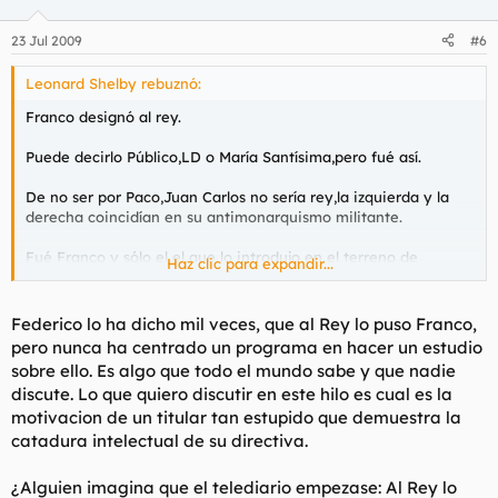
23 Jul 2009
#6
Leonard Shelby rebuznó:
Franco designó al rey.
Puede decirlo Público,LD o María Santísima,pero fué así.
De no ser por Paco,Juan Carlos no sería rey,la izquierda y la
derecha coincidían en su antimonarquismo militante.
Fué Franco y sólo el el que lo introdujo en el terreno de
Haz clic para expandir...
juego,le dió una imagen entre los españoles que no tenía y por
último le hizo un traje legal ad hoc para que fuese su sucesor.
Federico lo ha dicho mil veces, que al Rey lo puso Franco,
pero nunca ha centrado un programa en hacer un estudio
Anda que ese periodicucho es vomitivo,pero ese titular es
sobre ello. Es algo que todo el mundo sabe y que nadie
como deci que 2 y 2 son 4.
discute. Lo que quiero discutir en este hilo es cual es la
motivacion de un titular tan estupido que demuestra la
Otra cosa es su intención,pero ole sus huevos,harto estoy de
que al rey se le trate como al de Marruecos y tengamos que
catadura intelectual de su directiva.
aguantar tanto lameculismo,solo Fede se atrevía a veces.
¿Alguien imagina que el telediario empezase: Al Rey lo