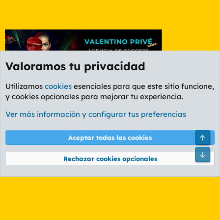
Valoramos tu privacidad
Utilizamos
cookies
esenciales para que este sitio funcione,
y cookies opcionales para mejorar tu experiencia.
Foro General
Ver más información y configurar tus preferencias
Cookies
PL OLDSTYLE AMARILLO
Cambiar fuente
Español (ES)
Arri
Aceptar todas las cookies
Contáctanos
Términos y reglas
Política de privacidad
Ayuda
R
Pie
S
Rechazar cookies opcionales
S
®
Community platform by XenForo
© 2010-2026 XenForo Ltd.