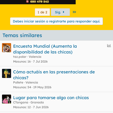
Último
1 de 2
Sig.
Debes iniciar sesión o registrarte para responder aquí.
Temas similares
E
Encuesta Mundial (Aumenta la
n
disponibilidad de las chicas)
c
taz.polar
Valencia
u
Masunos
16
7 Jul 2026
e
Cómo actuáis en las presentaciones de
s
chicas?
t
Pollete
Valencia
Masunos
54
19 May 2026
Lugar para tomarse algo con chicas
CTangana
Granada
Masunos
12
7 Jun 2026