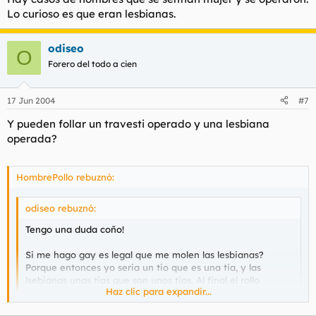
Lo curioso es que eran lesbianas.
odiseo
O
Forero del todo a cien
17 Jun 2004
#7
Y pueden follar un travesti operado y una lesbiana
operada?
HombrePollo rebuznó:
odiseo rebuznó:
Tengo una duda coño!
Si me hago gay es legal que me molen las lesbianas?
Porque entonces yo seria un tio que es una tia, y las
lsebianas unas tias que son unos tios. Al final el rollo
Haz clic para expandir...
funcionaria!
Haz clic para expandir...