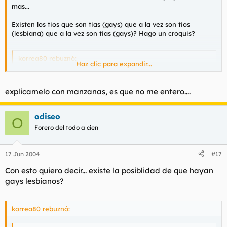
mas...
Existen los tios que son tias (gays) que a la vez son tios
(lesbiana) que a la vez son tias (gays)? Hago un croquis?
korrea80 rebuznó:
Haz clic para expandir...
te complicas muxo la vida odiseo...
Haz clic para expandir...
explicamelo con manzanas, es que no me entero....
odiseo
O
Forero del todo a cien
17 Jun 2004
#17
Con esto quiero decir... existe la posiblidad de que hayan
gays lesbianos?
korrea80 rebuznó: