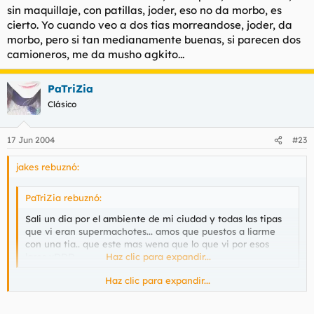
sin maquillaje, con patillas, joder, eso no da morbo, es
cierto. Yo cuando veo a dos tias morreandose, joder, da
morbo, pero si tan medianamente buenas, si parecen dos
camioneros, me da musho agkito...
PaTriZia
Clásico
17 Jun 2004
#23
jakes rebuznó:
PaTriZia rebuznó:
Sali un dia por el ambiente de mi ciudad y todas las tipas
que vi eran supermachotes... amos que puestos a liarme
con una tia.. que este mas wena que lo que vi por esos
lares xDDD
Haz clic para expandir...
Haz clic para expandir...
es verdad, joder, todas esas lesbianas macizorras, que se ven
en las pelis, donde tan? es todo mentira!!!! buaaaa!!! todas con