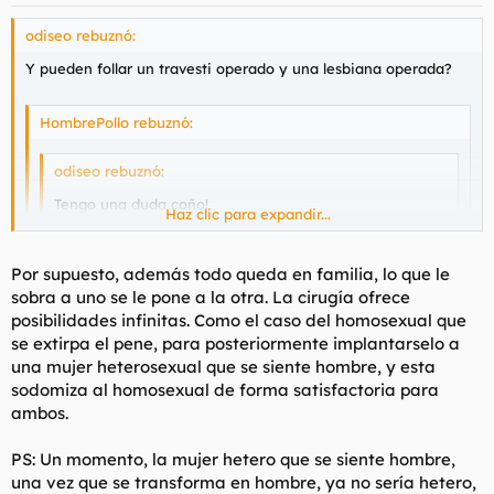
odiseo rebuznó:
Y pueden follar un travesti operado y una lesbiana operada?
HombrePollo rebuznó:
odiseo rebuznó:
Tengo una duda coño!
Haz clic para expandir...
Si me hago gay es legal que me molen las lesbianas?
Porque entonces yo seria un tio que es una tia, y las
Por supuesto, además todo queda en familia, lo que le
lsebianas unas tias que son unos tios. Al final el rollo
sobra a uno se le pone a la otra. La cirugía ofrece
Haz clic para expandir...
funcionaria!
Haz clic para expandir...
posibilidades infinitas. Como el caso del homosexual que
se extirpa el pene, para posteriormente implantarselo a
una mujer heterosexual que se siente hombre, y esta
Hay casos de hombres que se sentian mujer y se operaron.
sodomiza al homosexual de forma satisfactoria para
Lo curioso es que eran lesbianas.
ambos.
PS: Un momento, la mujer hetero que se siente hombre,
una vez que se transforma en hombre, ya no sería hetero,