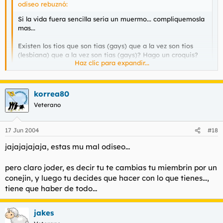
odiseo rebuznó:
Si la vida fuera sencilla seria un muermo... compliquemosla
mas...
Existen los tios que son tias (gays) que a la vez son tios
(lesbiana) que a la vez son tias (gays)? Hago un croquis?
Haz clic para expandir...
korrea80 rebuznó:
Haz clic para expandir...
korrea80
te complicas muxo la vida odiseo...
Haz clic para expandir...
Veterano
explicamelo con manzanas, es que no me entero....
17 Jun 2004
#18
jajajajajaja, estas mu mal odiseo...
pero claro joder, es decir tu te cambias tu miembrin por un
conejin, y luego tu decides que hacer con lo que tienes...,
tiene que haber de todo...
jakes