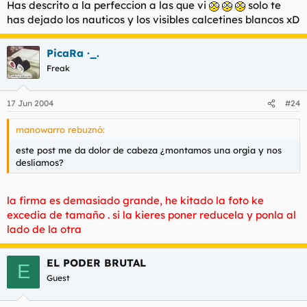
camisas de cuadros, sin depilar, fortachonas, sin maquillaje, con
Has descrito a la perfeccion a las que vi
solo te
patillas, joder, eso no da morbo, es cierto. Yo cuando veo a dos
has dejado los nauticos y los visibles calcetines blancos xD
tias morreandose, joder, da morbo, pero si tan medianamente
buenas, si parecen dos camioneros, me da musho agkito...
PicaRa ·_.
Freak
17 Jun 2004
#24
manowarro rebuznó:
este post me da dolor de cabeza ¿montamos una orgia y nos
desliamos?
la firma es demasiado grande, he kitado la foto ke
excedia de tamaño . si la kieres poner reducela y ponla al
lado de la otra
EL PODER BRUTAL
E
Guest