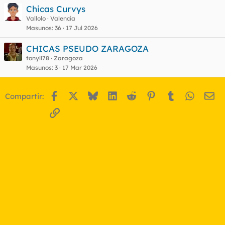
Chicas Curvys
Vallolo
Valencia
Masunos
36
17 Jul 2026
CHICAS PSEUDO ZARAGOZA
tonyll78
Zaragoza
Masunos
3
17 Mar 2026
Facebook
X
Bluesky
LinkedIn
Reddit
Pinterest
Tumblr
WhatsA
Em
Compartir:
Enlace