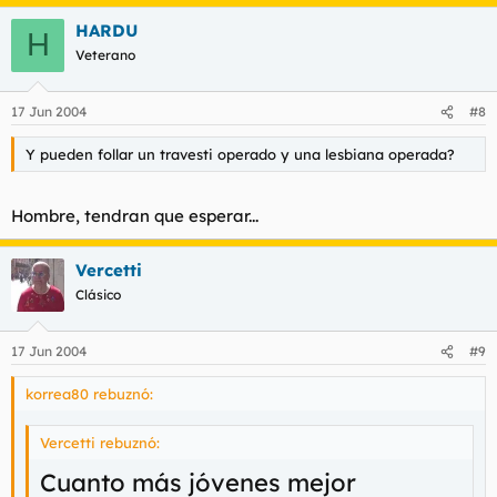
HARDU
H
Hay casos de hombres que se sentian mujer y se operaron. Lo
Veterano
curioso es que eran lesbianas.
17 Jun 2004
#8
Y pueden follar un travesti operado y una lesbiana operada?
Hombre, tendran que esperar...
Vercetti
Clásico
17 Jun 2004
#9
korrea80 rebuznó:
Vercetti rebuznó:
Cuanto más jóvenes mejor