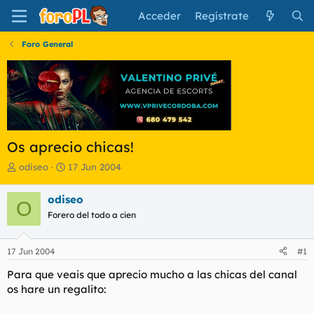
Acceder
Regístrate
Foro General
Os aprecio chicas!
I
F
odiseo
17 Jun 2004
n
e
i
c
odiseo
O
c
h
Forero del todo a cien
i
a
a
d
d
e
17 Jun 2004
#1
o
i
r
n
Para que veais que aprecio mucho a las chicas del canal
d
i
os hare un regalito:
e
c
l
i