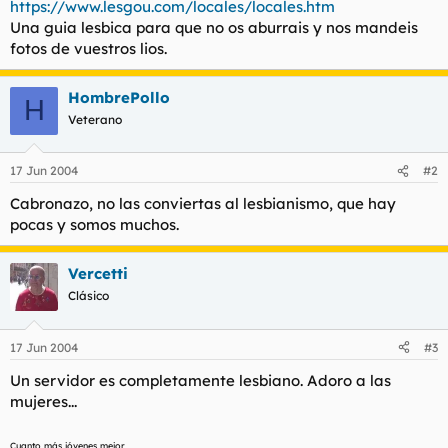
https://www.lesgou.com/locales/locales.htm
t
o
e
Una guia lesbica para que no os aburrais y nos mandeis
m
fotos de vuestros lios.
a
HombrePollo
H
Veterano
17 Jun 2004
#2
Cabronazo, no las conviertas al lesbianismo, que hay
pocas y somos muchos.
Vercetti
Clásico
17 Jun 2004
#3
Un servidor es completamente lesbiano. Adoro a las
mujeres...
Cuanto más jóvenes mejor