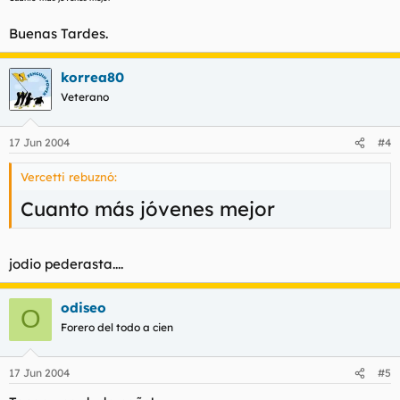
Buenas Tardes.
korrea80
Veterano
17 Jun 2004
#4
Vercetti rebuznó:
Cuanto más jóvenes mejor
jodio pederasta....
odiseo
O
Forero del todo a cien
17 Jun 2004
#5