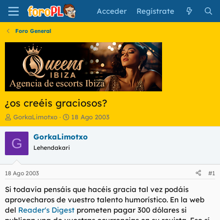
Acceder
Regístrate
Foro General
¿os creéis graciosos?
I
F
GorkaLimotxo
18 Ago 2003
n
e
i
c
GorkaLimotxo
G
c
h
Lehendakari
i
a
a
d
d
e
18 Ago 2003
#1
o
i
r
n
Si todavía pensáis que hacéis gracia tal vez podáis
d
i
aprovecharos de vuestro talento humorístico. En la web
e
c
del
Reader's Digest
prometen pagar 300 dólares si
l
i