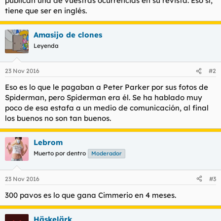
publican una de vuestras ocurrencias en su revista. Eso sí,
t
o
tiene que ser en inglés.
e
m
a
Amasijo de clones
Leyenda
23 Nov 2016
#2
Eso es lo que le pagaban a Peter Parker por sus fotos de
Spiderman, pero Spiderman era él. Se ha hablado muy
poco de esa estafa a un medio de comunicación, al final
los buenos no son tan buenos.
Lebrom
Muerto por dentro
Moderador
23 Nov 2016
#3
300 pavos es lo que gana Cimmerio en 4 meses.
Häskelärk