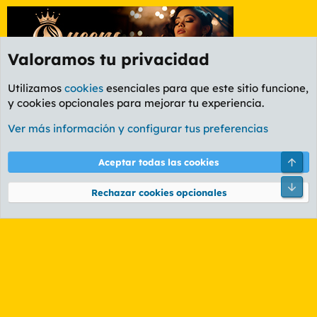
Valoramos tu privacidad
Utilizamos
cookies
esenciales para que este sitio funcione,
y cookies opcionales para mejorar tu experiencia.
Foro General
Ver más información y configurar tus preferencias
Cookies
PL OLDSTYLE AMARILLO
Cambiar fuente
Español (ES)
Arri
Aceptar todas las cookies
Contáctanos
Términos y reglas
Política de privacidad
Ayuda
R
Pie
S
Rechazar cookies opcionales
S
®
Community platform by XenForo
© 2010-2026 XenForo Ltd.