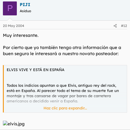
PIJI
P
Asiduo
20 May 2004
#12
Muy interesante.
Por cierto que yo también tengo otra información que a
buen seguro le interesará a nuestro novato posteador:
ELVIS VIVE Y ESTÁ EN ESPAÑA
Todos los indicios apuntan a que Elvis, antiguo rey del rock,
está en España. Al parecer todo el tema de su muerte fue un
montaje y tras cansarse de vagar por bares de carretera
americanos a decidido venir a España.
Haz clic para expandir...
Hay pruebas que confirman está teoría:
1.- En un fotomatón de Portugalete un individuo fue a
fotografiarse para poder renovar el carnet de identidad