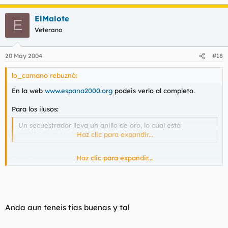
ElMalote
E
Veterano
20 May 2004
#18
lo_camano rebuznó:
En la web
www.espana2000.org
podeis verlo al completo.
Para los ilusos:
Un secuestrador lleva un anillo de oro, lo cual está
prohibido por la ley islámica.
Haz clic para expandir...
Haz clic para expandir...
Tambien lo es matar o no ayudar a un indigente..
NO ME JODAS EH!
Todo lo demas son una sarta de despropositos.
Anda aun teneis tias buenas y tal