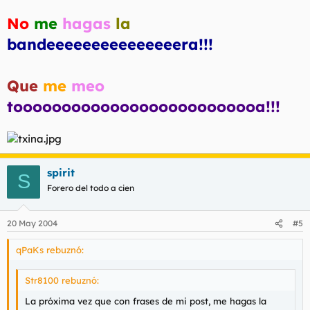
No
me
hagas
la
bandeeeeeeeeeeeeeeera!!!
Que
me
meo
toooooooooooooooooooooooooa!!!
spirit
S
Forero del todo a cien
20 May 2004
#5
qPaKs rebuznó:
Str8100 rebuznó:
La próxima vez que con frases de mi post, me hagas la