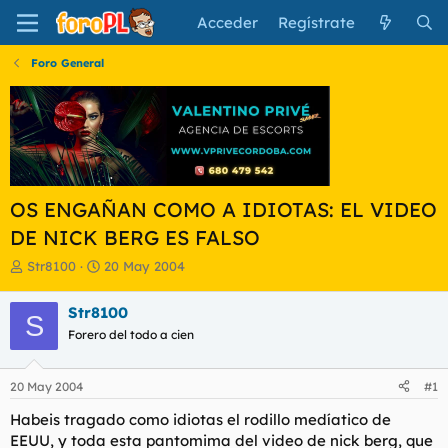
Acceder
Regístrate
Foro General
OS ENGAÑAN COMO A IDIOTAS: EL VIDEO
DE NICK BERG ES FALSO
I
F
Str8100
20 May 2004
n
e
i
c
Str8100
S
c
h
Forero del todo a cien
i
a
a
d
d
e
20 May 2004
#1
o
i
r
n
Habeis tragado como idiotas el rodillo medíatico de
d
i
EEUU, y toda esta pantomima del video de nick berg, que
e
c