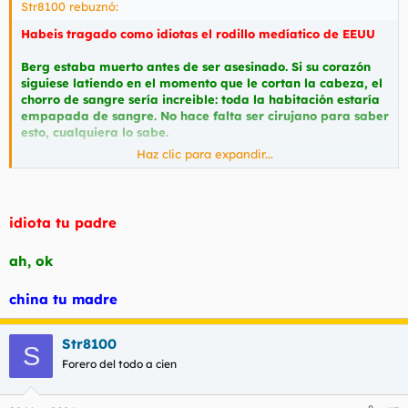
Str8100 rebuznó:
Habeis tragado como idiotas el rodillo medíatico de EEUU
Berg estaba muerto antes de ser asesinado. Si su corazón
siguiese latiendo en el momento que le cortan la cabeza, el
chorro de sangre sería increible: toda la habitación estaría
empapada de sangre. No hace falta ser cirujano para saber
esto, cualquiera lo sabe.
Haz clic para expandir...
Habeis caido en la trampa como chinos. Felicidades.
idiota tu padre
ah, ok
china tu madre
Str8100
S
Forero del todo a cien