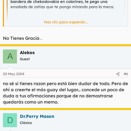
bandera de chekoslovakia en colorines, te pego una
ensalada de ostias que te pongo mirando para la meca.
Haz clic para expandir...
Del resto... encantado de conocerla
Haz clic para expandir...
No
me
hagas
la
No Tienes Gracia .
bandeeeeeeeeeeeeeeera!!!
Alekos
A
Guest
Que
me
meo
toooooooooooooooooooooooooa!!!
20 May 2004
#6
no sé si tienes razon pero está bien dudar de todo. Pero de
ahí a creerte el más guay del lugar... concede un poco de
duda a tus afirmaciones porque de no demostrarse
quedarás como un memo.
Dr.Perry Mason
D
Clásico