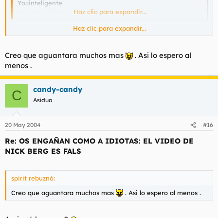
Yo=inteligente
Vosotros=idiotas
Haz clic para expandir...
Haz clic para expandir...
Me parece muy bien lo que nos cuenta, podría incluso ser
interesante...
Pero váyase usted a insultar a su puta madre
Creo que aguantara muchos mas
. Asi lo espero al
menos .
Acaba de llegar y ya va de prepotente...le doy dos días
caballero...
candy-candy
C
Asiduo
20 May 2004
#16
Re: OS ENGAÑAN COMO A IDIOTAS: EL VIDEO DE
NICK BERG ES FALS
spirit rebuznó:
Creo que aguantara muchos mas
. Asi lo espero al menos .