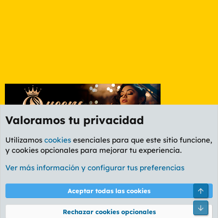
Valoramos tu privacidad
Utilizamos
cookies
esenciales para que este sitio funcione,
y cookies opcionales para mejorar tu experiencia.
Foro General
Ver más información y configurar tus preferencias
Cookies
PL OLDSTYLE AMARILLO
Cambiar fuente
Español (ES)
Arri
Aceptar todas las cookies
Contáctanos
Términos y reglas
Política de privacidad
Ayuda
R
Pie
S
Rechazar cookies opcionales
S