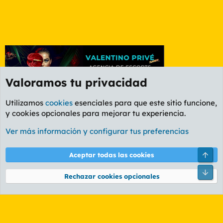
Valoramos tu privacidad
Utilizamos
cookies
esenciales para que este sitio funcione,
y cookies opcionales para mejorar tu experiencia.
Foro General
Ver más información y configurar tus preferencias
Cookies
PL OLDSTYLE AMARILLO
Cambiar fuente
Español (ES)
Arri
Aceptar todas las cookies
Contáctanos
Términos y reglas
Política de privacidad
Ayuda
R
Pie
S
Rechazar cookies opcionales
S
®
Community platform by XenForo
© 2010-2026 XenForo Ltd.