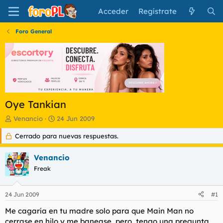
Acceder
Regístrate
Foro General
Oye Tankian
I
F
Venancio
24 Jun 2009
n
e
Cerrado para nuevas respuestas.
i
c
c
h
i
a
Venancio
a
d
Freak
d
e
o
i
r
n
24 Jun 2009
#1
d
i
e
c
Me cagaría en tu madre solo para que Main Man no
l
i
cerrase en hilo y me banease, pero, tengo una pregunta