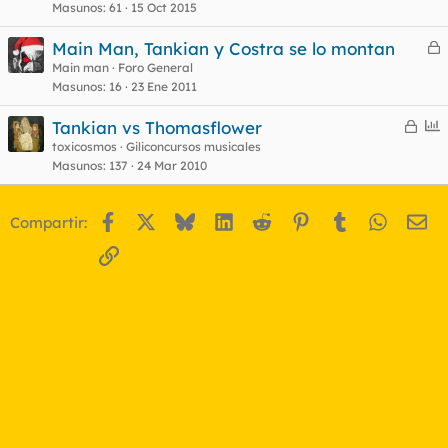
Masunos
61
15 Oct 2015
Main Man, Tankian y Costra se lo montan
e
Main man
Foro General
Masunos
16
23 Ene 2011
r
r
C
E
Tankian vs Thomasflower
e
n
toxicosmos
Giliconcursos musicales
Masunos
137
24 Mar 2010
r
c
o
r
u
a
e
Facebook
X
Bluesky
LinkedIn
Reddit
Pinterest
Tumblr
WhatsA
Em
Compartir:
d
s
o
t
Enlace