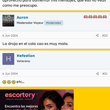
aprovecho para aumentar mis mensajes, que eso no veas
como me preocupa.
Auron
Moderador Voyeur
Moderador
6 Jun 2004
#20
La droja en el cola cao es muy mala.
Hefestion
H
Veterano
6 Jun 2004
#21
etc...