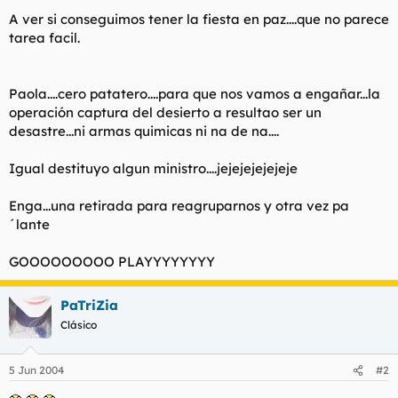
t
o
A ver si conseguimos tener la fiesta en paz....que no parece
e
tarea facil.
m
a
Paola....cero patatero....para que nos vamos a engañar...la
operación captura del desierto a resultao ser un
desastre...ni armas quimicas ni na de na....
Igual destituyo algun ministro....jejejejejejeje
Enga...una retirada para reagruparnos y otra vez pa
´lante
GOOOOOOOOO PLAYYYYYYYY
PaTriZia
Clásico
5 Jun 2004
#2