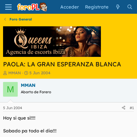
Acceder
Regístrate
Foro General
PAOLA: LA GRAN ESPERANZA BLANCA
I
F
MMAN
5 Jun 2004
n
e
i
c
MMAN
M
c
h
Aborto de Forero
i
a
a
d
d
e
5 Jun 2004
#1
o
i
r
n
Hoy si que si!!!!
d
i
e
c
Sabado pa todo el dia!!!
l
i