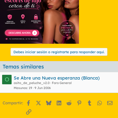
Debes iniciar sesión o registrarte para responder aquí.
Temas similares
Se Abre una Nueva esperanza (Blanca)
O
osito_de_peluche_v2.0
Foro General
Masunos
19
9 Jun 2006
Facebook
X
Bluesky
LinkedIn
Reddit
Pinterest
Tumblr
WhatsA
Em
Compartir:
Enlace