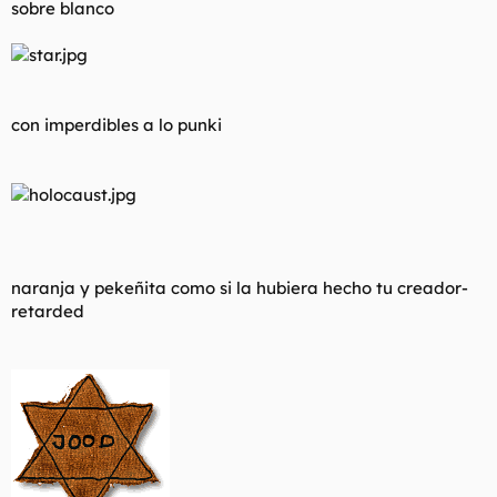
sobre blanco
l
i
t
o
e
m
a
con imperdibles a lo punki
naranja y pekeñita como si la hubiera hecho tu creador-
retarded