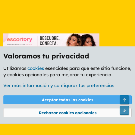
Valoramos tu privacidad
Utilizamos
cookies
esenciales para que este sitio funcione,
y cookies opcionales para mejorar tu experiencia.
Foro General
Ver más información y configurar tus preferencias
Cookies
PL OLDSTYLE AMARILLO
Cambiar fuente
Español (ES)
Arri
Aceptar todas las cookies
Contáctanos
Términos y reglas
Política de privacidad
Ayuda
R
Pie
S
Rechazar cookies opcionales
S
®
Community platform by XenForo
© 2010-2026 XenForo Ltd.