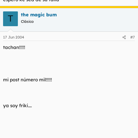
the magic bum
T
Clásico
17 Jun 2004
#7
tachan!!!!!
mi post número mil!!!!!
ya soy friki....