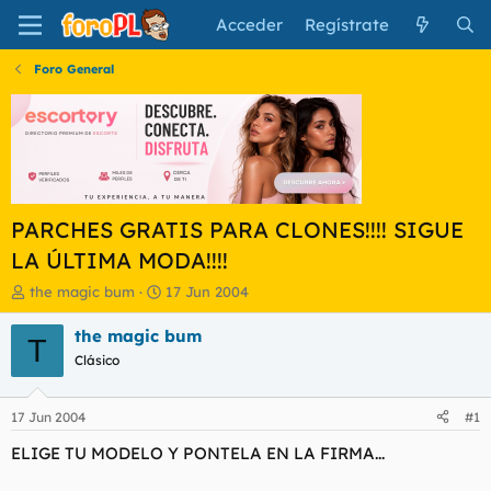
Acceder
Regístrate
Foro General
PARCHES GRATIS PARA CLONES!!!! SIGUE
LA ÚLTIMA MODA!!!!
I
F
the magic bum
17 Jun 2004
n
e
i
c
the magic bum
T
c
h
Clásico
i
a
a
d
d
e
17 Jun 2004
#1
o
i
r
n
ELIGE TU MODELO Y PONTELA EN LA FIRMA...
d
i
e
c