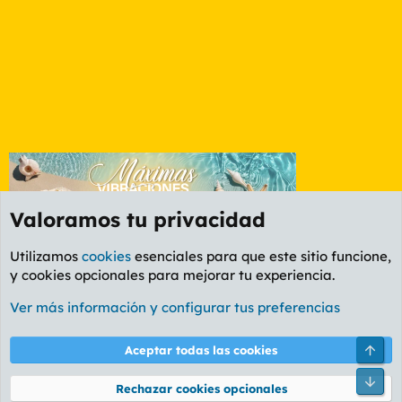
Valoramos tu privacidad
Utilizamos
cookies
esenciales para que este sitio funcione,
y cookies opcionales para mejorar tu experiencia.
Foro Cine
Ver más información y configurar tus preferencias
Cookies
PL OLDSTYLE AMARILLO
Cambiar fuente
Español (ES)
Arri
Aceptar todas las cookies
Contáctanos
Términos y reglas
Política de privacidad
Ayuda
R
Pie
S
Rechazar cookies opcionales
S