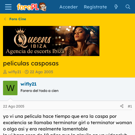
Acceder
Regístrate
Foro Cine
peliculas casposas
I
F
wifly21
22 Ago 2005
n
e
i
c
wifly21
W
c
h
Forero del todo a cien
i
a
a
d
d
e
22 Ago 2005
#1
o
i
r
n
yo vi una pelicula hace tiempo que era la caspa por
d
i
excelencia se llamaba terminator girl o terminator woman
e
c
o algo asi y era realmente lamentable
l
i