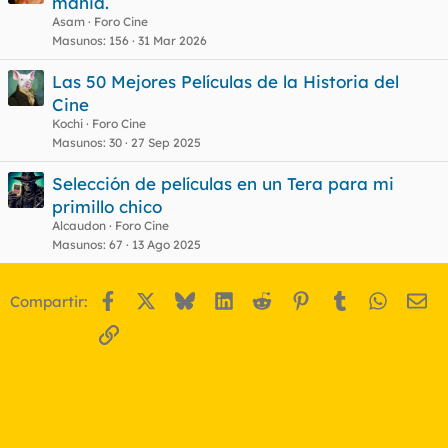
mania.
Asam
Foro Cine
Masunos
156
31 Mar 2026
Las 50 Mejores Películas de la Historia del
Cine
Kochi
Foro Cine
Masunos
30
27 Sep 2025
Selección de películas en un Tera para mi
primillo chico
Alcaudon
Foro Cine
Masunos
67
13 Ago 2025
Facebook
X
Bluesky
LinkedIn
Reddit
Pinterest
Tumblr
WhatsA
Em
Compartir:
Enlace