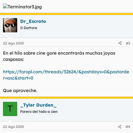
Dr_Escroto
Il Dottore
22 Ago 2005
#3
En el hilo sobre cine gore encontrarás muchas joyas
casposas:
https://foropl.com/threads/32624/&postdays=0&postorde
r=asc&start=0
Que aproveche.
_Tyler Durden_
T
Forero del todo a cien
22 Ago 2005
#4