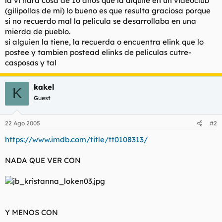
la vi hara cosa de 10 años que la alquile en un videoclub
t
o
(gilipollas de mi) lo bueno es que resulta graciosa porque
e
si no recuerdo mal la pelicula se desarrollaba en una
m
a
mierda de pueblo.
si alguien la tiene, la recuerda o encuentra elink que lo
postee y tambien postead elinks de peliculas cutre-
casposas y tal
kakel
K
Guest
22 Ago 2005
#2
https://www.imdb.com/title/tt0108313/
NADA QUE VER CON
Y MENOS CON