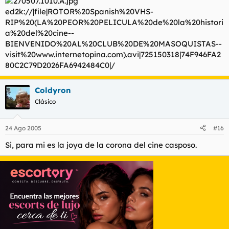
ed2k://|file|ROTOR%20Spanish%20VHS-
RIP%20(LA%20PEOR%20PELICULA%20de%20la%20histori
a%20del%20cine--
BIENVENIDO%20AL%20CLUB%20DE%20MASOQUISTAS--
visit%20www.internetopina.com).avi|725150318|74F946FA2
80C2C79D2026FA6942484C0|/
Coldyron
Clásico
24 Ago 2005
#16
Si, para mi es la joya de la corona del cine casposo.