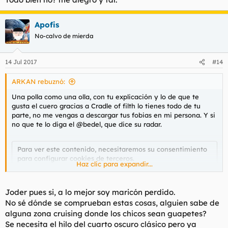
Apofis
No-calvo de mierda
14 Jul 2017
#14
ARKAN rebuznó:
Una polla como una olla, con tu explicación y lo de que te
gusta el cuero gracias a Cradle of filth lo tienes todo de tu
parte, no me vengas a descargar tus fobias en mi persona. Y si
no que te lo diga el @bedel, que dice su radar.
Para ver este contenido, necesitaremos su consentimiento
para configurar cookies de terceros.
Haz clic para expandir...
Para obtener información más detallada, consulte nuestra
página de cookies
.
Aceptar cookies de terceros
Joder pues si, a lo mejor soy maricón perdido.
No sé dónde se comprueban estas cosas, alguien sabe de
alguna zona cruising donde los chicos sean guapetes?
Se necesita el hilo del cuarto oscuro clásico pero ya