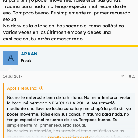
trauma para nada, no tengo especial mal recuerdo de
eso. Tampoco bueno. Es simplemente mi primer recuerdo
sexual.
No desvíes la atención, has sacado el tema pollástico
varias veces en los últimos tiempos y debes una
explicación, bujarrón enmascarado.
ARKAN
A
Freak
14 Jul 2017
#11
Apofis rebuznó:
No, no te enteraste bien de la historia. No me intentaron violar
la boca, mi hermano ME VIOLÓ LA POLLA. Me sometió
mediante una llave de lucha canaria y me chupó la polla sin yo
poder moverme. Tales eran sus ganas. Y trauma para nada, no
tengo especial mal recuerdo de eso. Tampoco bueno. Es
simplemente mi primer recuerdo sexual.
No desvíes la atención, has sacado el tema pollástico varias
veces en los últimos tiempos y debes una explicación, bujarrón