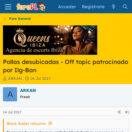
Acceder
Regístrate
Foro General
Pollas desubicadas - Off topic patrocinado
por Ilg-Ban
I
F
ARKAN
14 Jul 2017
n
e
i
c
ARKAN
A
c
h
Freak
i
a
a
d
d
e
14 Jul 2017
#1
o
i
r
n
Black Adder rebuznó:
d
i
e
c