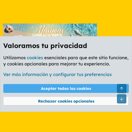
Valoramos tu privacidad
Utilizamos
cookies
esenciales para que este sitio funcione,
y cookies opcionales para mejorar tu experiencia.
Foro General
Ver más información y configurar tus preferencias
Cookies
PL OLDSTYLE AMARILLO
Cambiar fuente
Español (ES)
Arri
Aceptar todas las cookies
Contáctanos
Términos y reglas
Política de privacidad
Ayuda
R
Pie
S
Rechazar cookies opcionales
S
®
Community platform by XenForo
© 2010-2026 XenForo Ltd.