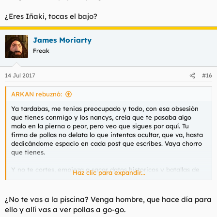
¿Eres Iñaki, tocas el bajo?
James Moriarty
Freak
14 Jul 2017
#16
ARKAN rebuznó:
Ya tardabas, me tenias preocupado y todo, con esa obsesión
que tienes conmigo y los nancys, creía que te pasaba algo
malo en la pierna o peor, pero veo que sigues por aquí. Tu
firma de pollas no delata lo que intentas ocultar, que va, hasta
dedicándome espacio en cada post que escribes. Vaya chorro
que tienes.
Y no te cortes, empieza a sacar datos historicos y batallas de
Haz clic para expandir...
ochaita, y el uno y el otro, y que si este le dijo al otro y lo que
hizo, y el rana, y el .......
¿No te vas a la piscina? Venga hombre, que hace día para
Todo bien no? me alegro y tal.
ello y allí vas a ver pollas a go-go.