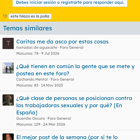
Debes iniciar sesión o registrarte para responder aquí.
E
este hilazo es la polla
t
Temas similares
i
q
u
Caritas me da asco por estas cosas
T
e
tostadas de aguacate
Foro General
t
Masunos
78
9 Jul 2026
a
s
¿Qué tienen en común la gente que se mete y
postea en este foro?
Cachondo Mental
Foro General
Masunos
83
14 Nov 2025
¿Qué clase de personas se posicionan contra
las trabajadoras sexuales y por qué? [En
España]
Guardia Oscuro
Foro General
Masunos
129
24 Mar 2026
El mejor post de la semana (por si te lo