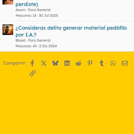
perdiste)
Asam
Foro General
Masunos
13
30 Jul 2025
¿Consideras delito generar material pedófilo
por I.A.?
Blood
Foro General
Masunos
43
2 Dic 2024
Facebook
X
Bluesky
LinkedIn
Reddit
Pinterest
Tumblr
WhatsA
Em
Compartir:
Enlace