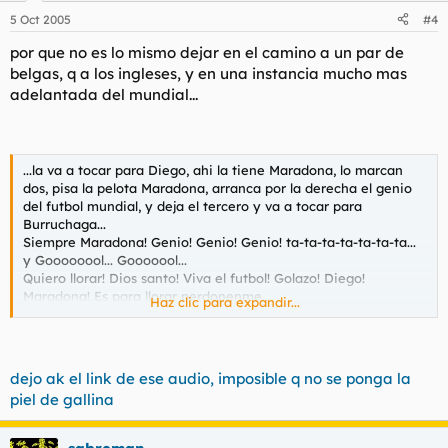
5 Oct 2005
#4
por que no es lo mismo dejar en el camino a un par de
belgas, q a los ingleses, y en una instancia mucho mas
adelantada del mundial...
...la va a tocar para Diego, ahi la tiene Maradona, lo marcan
dos, pisa la pelota Maradona, arranca por la derecha el genio
del futbol mundial, y deja el tercero y va a tocar para
Burruchaga...
Siempre Maradona! Genio! Genio! Genio! ta-ta-ta-ta-ta-ta-ta...
y Goooooool... Gooooool...
Quiero llorar! Dios santo! Viva el futbol! Golazo! Diego!
Maradona! Es para llorar perdonenme...
Haz clic para expandir...
Maradona, en una corrida memorable, en la jugada de todos
los tiempos...
barrilete cosmico... de que planeta viniste? Para dejar en el
camino tanto ingles, para que el pais sea un puno apretado,
dejo ak el link de ese audio, imposible q no se ponga la
gritando por Argentina.... Argentina 2 - Inglaterra 0...
piel de gallina
Diegol, Diegol, Diego Armando Maradona...
Gracias dios, por el futbol, por Maradona, por estas lagrimas,
por este Argentina 2 - Inglaterra 0...