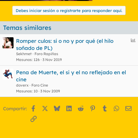
Debes iniciar sesión o registrarte para responder aquí.
Temas similares
E
Romper culos: sí o no y por qué (el hilo
n
soñado de PL)
c
Sekhmet
Foro Rapiñas
u
Masunos
126
3 Nov 2019
e
Pena de Muerte, el si y el no reflejado en el
s
cine
t
doverx
Foro Cine
Masunos
10
3 Nov 2009
Facebook
X
Bluesky
LinkedIn
Reddit
Pinterest
Tumblr
WhatsA
Em
Compartir:
Enlace