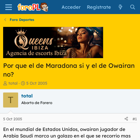
Acceder
Regístrate
Foro Deportes
Por que el de Maradona si y el de Owairan
no?
I
F
total
5 Oct 2005
n
e
i
c
total
T
c
h
Aborto de Forero
i
a
a
d
d
e
5 Oct 2005
#1
o
i
r
n
En el mundial de Estados Unidos, owairan jugador de
d
i
Arabia Saudí marco un golazo en el que se recorrio mas
e
c