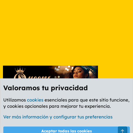
Valoramos tu privacidad
Utilizamos
cookies
esenciales para que este sitio funcione,
y cookies opcionales para mejorar tu experiencia.
Foro Deportes
Ver más información y configurar tus preferencias
Cookies
PL OLDSTYLE AMARILLO
Cambiar fuente
Español (ES)
Arri
Aceptar todas las cookies