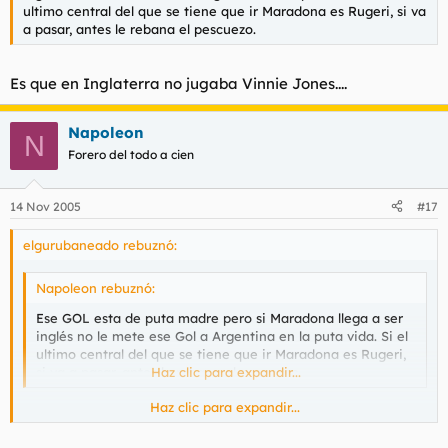
ultimo central del que se tiene que ir Maradona es Rugeri, si va
a pasar, antes le rebana el pescuezo.
Es que en Inglaterra no jugaba Vinnie Jones....
Napoleon
N
Forero del todo a cien
14 Nov 2005
#17
elgurubaneado rebuznó:
Napoleon rebuznó:
Ese GOL esta de puta madre pero si Maradona llega a ser
inglés no le mete ese Gol a Argentina en la puta vida. Si el
ultimo central del que se tiene que ir Maradona es Rugeri,
si va a pasar, antes le rebana el pescuezo.
Haz clic para expandir...
Haz clic para expandir...
Es que en Inglaterra no jugaba Vinnie Jones....