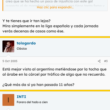
creo que se ha hecho un poco de injusticia con este gol
respecto al de maradona. No se porque uno tiene tanta fama y
Haz clic para expandir...
el otro gol este practicamente olvidado. No os parece injusto?
Y te tienes que ir tan lejos?
Mira simplemente en la liga española y cada jornada
verás decenas de casos como ése.
tologordo
Clásico
5 Oct 2005
#3
Está mejor visto al argentino metiéndose por la tocha que
al árabe en la cárcel por tráfico de algo que no recuerdo.
¿Qué más da si ya han pasado 11 años?
INTI
I
Forero del todo a cien