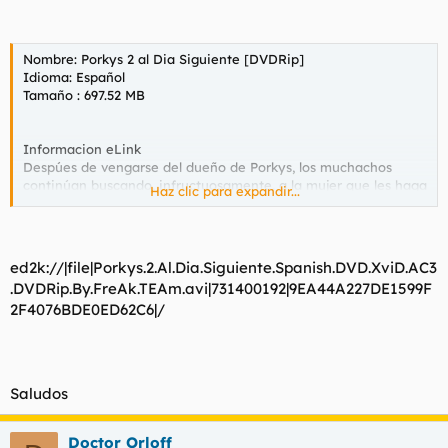
Nombre: Porkys 2 al Dia Siguiente [DVDRip]
Idioma: Español
Tamaño : 697.52 MB
Informacion eLink
Despúes de vengarse del dueño de Porkys, los muchachos
continúan buscando, infructuosamente, a la mujer que les haga
Haz clic para expandir...
perder su, ya demasiada prolongada, virginidad. Mientras la
encuentran, deciden poner en marcha una representación de
Shakespeare en el teatro de la escuela. A este proyecto se
opone el reverendo Bubba, que considera la obra como basura,
ed2k://|file|Porkys.2.Al.Dia.Siguiente.Spanish.DVD.XviD.AC3
sobre todo cuando se entera de que un indio va a interpretar
.DVDRip.By.FreAk.TEAm.avi|731400192|9EA44A227DE1599F
el papel de Romeo.
2F4076BDE0ED62C6|/
Saludos
Doctor Orloff