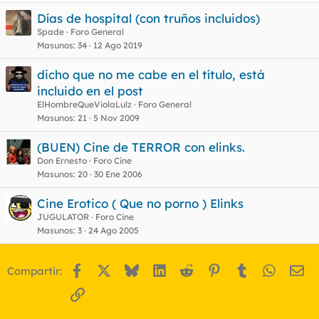
Días de hospital (con truños incluidos)
Spade
Foro General
Masunos
34
12 Ago 2019
dicho que no me cabe en el título, está
incluido en el post
ElHombreQueViolaLulz
Foro General
Masunos
21
5 Nov 2009
(BUEN) Cine de TERROR con elinks.
Don Ernesto
Foro Cine
Masunos
20
30 Ene 2006
Cine Erotico ( Que no porno ) Elinks
JUGULATOR
Foro Cine
Masunos
3
24 Ago 2005
Facebook
X
Bluesky
LinkedIn
Reddit
Pinterest
Tumblr
WhatsA
Em
Compartir:
Enlace