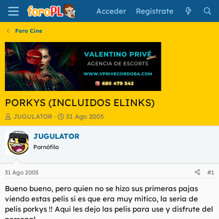
Acceder
Regístrate
Foro Cine
PORKYS (INCLUIDOS ELINKS)
I
F
JUGULATOR
31 Ago 2005
n
e
i
c
JUGULATOR
c
h
Pornófilo
i
a
a
d
d
e
31 Ago 2005
#1
o
i
r
n
Bueno bueno, pero quien no se hizo sus primeras pajas
d
i
viendo estas pelis si es que era muy mitico, la seria de
e
c
pelis porkys !! Aqui les dejo las pelis para use y disfrute del
l
i