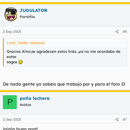
JUGULATOR
Pornófilo
2 Sep 2005
#6
Lord_Vader rebuznó:
Gracias Aitor,se agradecen estos links...ya no me acordaba de
estas
sagas
De nada gente ya sabeis que trabajo por y para el foro :D
polla lechera
P
Asiduo
2 Sep 2005
#7
jajaja buen post!