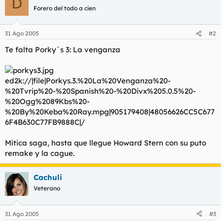
D
Forero del todo a cien
31 Ago 2005
#2
Te falta Porky´s 3: La venganza
ed2k://|file|Porkys.3.%20La%20Venganza%20-
%20Tvrip%20-%20Spanish%20-%20Divx%205.0.5%20-
%20Ogg%2089Kbs%20-
%20By%20Keba%20Ray.mpg|905179408|48056626CC5C677
6F4B630C77FB9888C|/
Mítica saga, hasta que llegue Howard Stern con su puto
remake y la cague.
Cachuli
Veterano
31 Ago 2005
#3