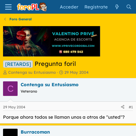
Acceder
Regístrate
Foro General
Pregunta foril
[RETARDS]
I
F
Contenga su Entusiasmo
29 May 2004
n
e
i
c
Contenga su Entusiasmo
C
c
h
Veterano
i
a
a
d
d
e
29 May 2004
#1
o
i
r
n
Porque ahora todos se llaman unos a otros de "usted"?
d
i
e
c
Burracoman
l
i