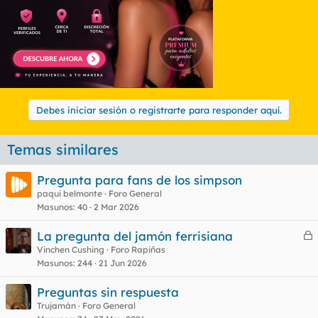
Debes iniciar sesión o registrarte para responder aquí.
Temas similares
Pregunta para fans de los simpson
paqui belmonte
Foro General
Masunos
40
2 Mar 2026
La pregunta del jamón ferrisiana
e
Vinchen Cushing
Foro Rapiñas
Masunos
244
21 Jun 2026
r
r
Preguntas sin respuesta
Trujamán
Foro General