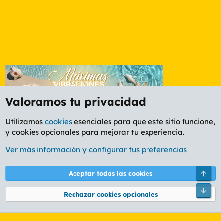
Valoramos tu privacidad
Utilizamos
cookies
esenciales para que este sitio funcione,
y cookies opcionales para mejorar tu experiencia.
Foro General
Ver más información y configurar tus preferencias
Cookies
PL OLDSTYLE AMARILLO
Cambiar fuente
Español (ES)
Arri
Aceptar todas las cookies
Contáctanos
Términos y reglas
Política de privacidad
Ayuda
R
Pie
S
Rechazar cookies opcionales
S
®
Community platform by XenForo
© 2010-2026 XenForo Ltd.