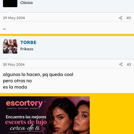
t
o
Clásico
e
m
a
29 May 2004
#2
...
TORBE
Frikazo
30 May 2004
#3
algunos lo hacen, pq queda cool
pero otros no
es la moda