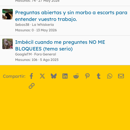
Masunos
74
27 May 2026
o
Preguntas abiertas y sin morbo a escorts para
entender vuestro trabajo.
Sebas38
La Whiskería
Masunos
0
13 May 2026
Imbécil cuando me preguntes NO ME
BLOQUEES (tema serio)
GoogleTM
Foro General
Masunos
106
5 Ago 2025
Facebook
X
Bluesky
LinkedIn
Reddit
Pinterest
Tumblr
WhatsA
Em
Compartir:
Enlace