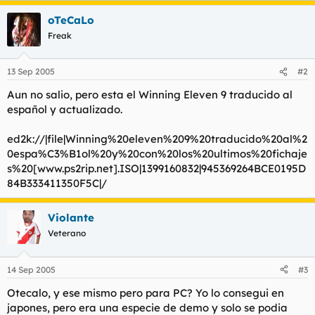
t
o
e
oTeCaLo
m
Freak
a
13 Sep 2005
#2
Aun no salio, pero esta el Winning Eleven 9 traducido al
español y actualizado.
ed2k://|file|Winning%20eleven%209%20traducido%20al%2
0espa%C3%B1ol%20y%20con%20los%20ultimos%20fichaje
s%20[www.ps2rip.net].ISO|1399160832|945369264BCE0195D
84B333411350F5C|/
Violante
Veterano
14 Sep 2005
#3
Otecalo, y ese mismo pero para PC? Yo lo consegui en
japones, pero era una especie de demo y solo se podia