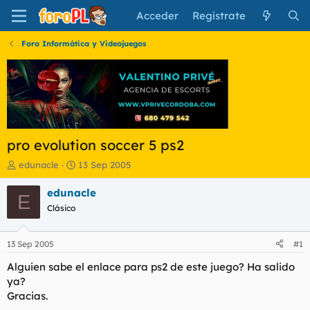
Acceder
Regístrate
Foro Informática y Videojuegos
pro evolution soccer 5 ps2
I
F
edunacle
13 Sep 2005
n
e
i
c
edunacle
E
c
h
Clásico
i
a
a
d
d
e
13 Sep 2005
#1
o
i
r
n
Alguien sabe el enlace para ps2 de este juego? Ha salido
d
i
ya?
e
c
Gracias.
l
i