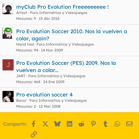
myClub Pro Evolution Freeeeeeeee !
Artest
Foro Informática y Videojuegos
Masunos
9
15 Abr 2016
Pro Evolution Soccer 2010. Nos la vuelven a
colar, again?
Hand tool
Foro Informática y Videojuegos
Masunos
94
14 Nov 2009
Pro Evolution Soccer (PES) 2009. Nos la
J
vuelven a colar...
JART
Foro Informática y Videojuegos
Masunos
468
24 Ene 2009
Pro evolution soccer 4
Bacor
Foro Informática y Videojuegos
Masunos
2
12 Mar 2008
Facebook
X
Bluesky
LinkedIn
Reddit
Pinterest
Tumblr
WhatsA
Em
Compartir:
Enlace