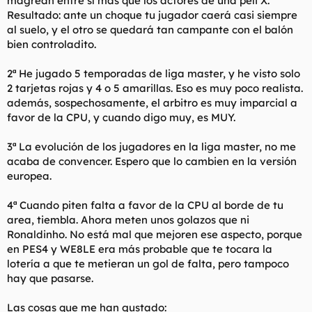
magrean entre sí más que los actores de una peli X.
Resultado: ante un choque tu jugador caerá casi siempre
al suelo, y el otro se quedará tan campante con el balón
bien controladito.
2ª He jugado 5 temporadas de liga master, y he visto solo
2 tarjetas rojas y 4 o 5 amarillas. Eso es muy poco realista.
además, sospechosamente, el arbitro es muy imparcial a
favor de la CPU, y cuando digo muy, es MUY.
3ª La evolución de los jugadores en la liga master, no me
acaba de convencer. Espero que lo cambien en la versión
europea.
4ª Cuando piten falta a favor de la CPU al borde de tu
area, tiembla. Ahora meten unos golazos que ni
Ronaldinho. No está mal que mejoren ese aspecto, porque
en PES4 y WE8LE era más probable que te tocara la
lotería a que te metieran un gol de falta, pero tampoco
hay que pasarse.
Las cosas que me han gustado: