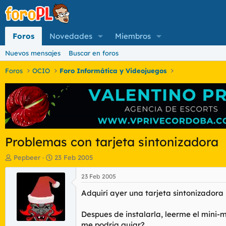
Foros
Novedades
Miembros
Nuevos mensajes
Buscar en foros
Foros
OCIO
Foro Informática y Videojuegos
Problemas con tarjeta sintonizadora
I
F
Pepbeer
23 Feb 2005
n
e
i
c
23 Feb 2005
c
h
Adquirí ayer una tarjeta sintonizadora
i
a
a
d
d
e
Despues de instalarla, leerme el mini-
o
i
me podria guiar?