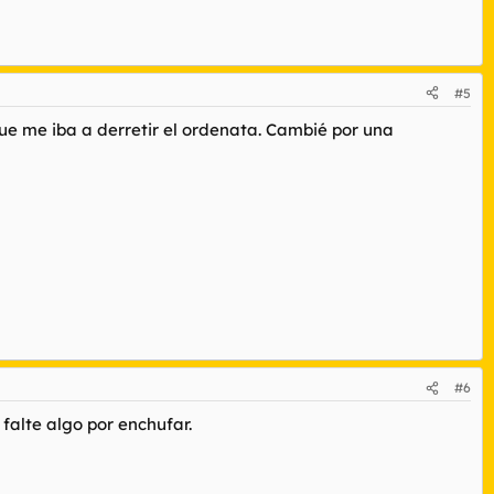
#5
ue me iba a derretir el ordenata. Cambié por una
#6
alte algo por enchufar.