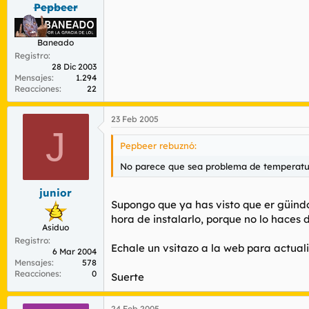
Pepbeer
Baneado
Registro
28 Dic 2003
Mensajes
1.294
Reacciones
22
23 Feb 2005
J
Pepbeer rebuznó:
No parece que sea problema de temperatur
junior
Supongo que ya has visto que er güindos
hora de instalarlo, porque no lo haces d
Asiduo
Registro
Echale un vsitazo a la web para actualiz
6 Mar 2004
Mensajes
578
Reacciones
0
Suerte
24 Feb 2005