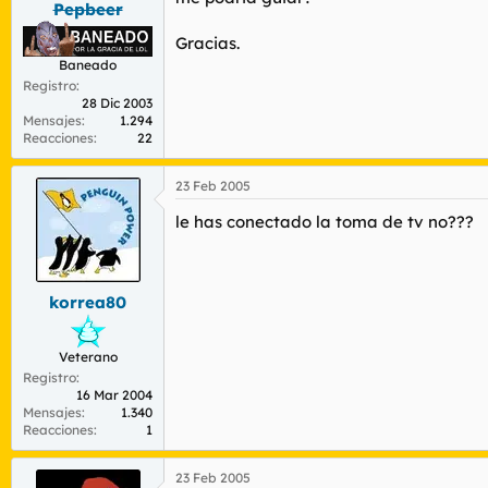
Pepbeer
r
n
d
i
Gracias.
e
c
Baneado
l
i
t
o
Registro
28 Dic 2003
e
Mensajes
1.294
m
Reacciones
22
a
23 Feb 2005
le has conectado la toma de tv no???
korrea80
Veterano
Registro
16 Mar 2004
Mensajes
1.340
Reacciones
1
23 Feb 2005