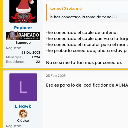
korrea80 rebuznó:
le has conectado la toma de tv no???
Pepbeer
-he conectado el cable de antena.
-he conectado el cable que va a la tarj
Baneado
-he conectado el receptor para el mand
Registro
-he probado conectado, ahora estoy pr
28 Dic 2003
Mensajes
1.294
Reacciones
22
No se si me faltan mas por conectar.
23 Feb 2005
L
Eso es para lo del codificador de AUN
L.Hawk
Clásico
Registro