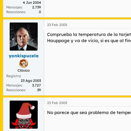
4 Jun 2004
Mensajes
2.739
Reacciones
0
23 Feb 2005
Comprueba la temperatura de la tarjet
Hauppage y va de vício, si es que al fin
yonkispucela
Clásico
Registro
23 Ago 2003
Mensajes
3.727
Reacciones
39
23 Feb 2005
No parece que sea problema de tempera