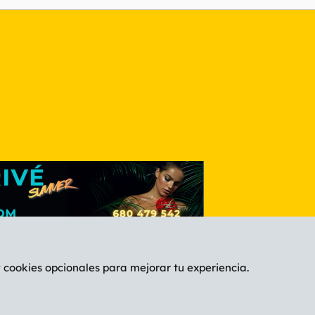
nlace
y cookies opcionales para mejorar tu experiencia.
Español (ES)
C
®
Community platform by XenForo
© 2010-2026 XenForo Ltd.