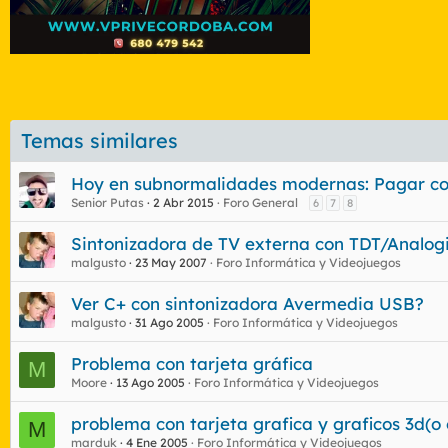
Temas similares
Hoy en subnormalidades modernas: Pagar con
Senior Putas
2 Abr 2015
Foro General
6
7
8
Sintonizadora de TV externa con TDT/Analog
malgusto
23 May 2007
Foro Informática y Videojuegos
Ver C+ con sintonizadora Avermedia USB?
malgusto
31 Ago 2005
Foro Informática y Videojuegos
Problema con tarjeta gráfica
M
Moore
13 Ago 2005
Foro Informática y Videojuegos
problema con tarjeta grafica y graficos 3d(o 
M
marduk
4 Ene 2005
Foro Informática y Videojuegos