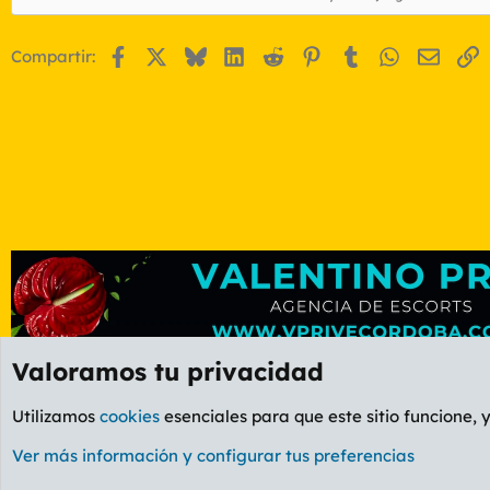
Facebook
X
Bluesky
LinkedIn
Reddit
Pinterest
Tumblr
WhatsApp
Email
E
Compartir:
Valoramos tu privacidad
Foros
OCIO
Foro Informática y Videojuegos
Utilizamos
cookies
esenciales para que este sitio funcione, 
Cookies
PL OLDSTYLE AMARILLO
Cambiar fuente
Ver más información y configurar tus preferencias