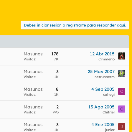
Debes iniciar sesión o registrarte para responder aquí.
Masunos
178
12 Abr 2015
Visitas
7K
Cimmerio
Masunos
3
25 May 2007
Visitas
1K
netrunnerm
Masunos
8
4 Sep 2005
C
Visitas
1K
cahegi
Masunos
2
13 Ago 2005
C
Visitas
993
Chitriel
Masunos
3
4 Ene 2005
J
Visitas
1K
junior