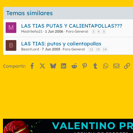
Temas similares
LAS TIAS PUTAS Y CALIENTAPOLLAS???
M
Madrileña21
1 Jun 2006
Foro General
3
4
5
LAS TIAS: putas y calientapollas
B
BeastLord
7 Jun 2003
Foro General
12
13
14
Facebook
X
Bluesky
LinkedIn
Reddit
Pinterest
Tumblr
WhatsApp
Email
E
Compartir: