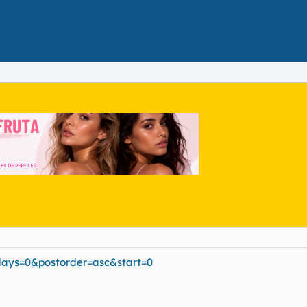
days=0&postorder=asc&start=0