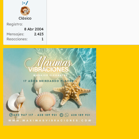
:-/
r
n
d
i
e
c
Clásico
l
i
Registro
t
o
8 Abr 2004
e
Mensajes
2.423
m
Reacciones
1
a