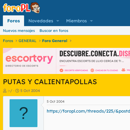
Foros
Novedades
Miembros
Nuevos mensajes
Buscar en foros
Foros
GENERAL
Foro General
PUTAS Y CALIENTAPOLLAS
I
F
:-/
5 Oct 2004
n
e
i
c
5 Oct 2004
c
?
h
https://foropl.com/threads/225/&post
i
a
a
d
d
e
o
i