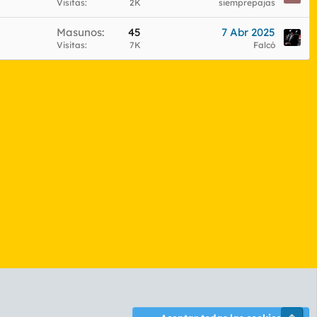
Visitas
2K
siemprepajas
Masunos
45
7 Abr 2025
Visitas
7K
Falcó