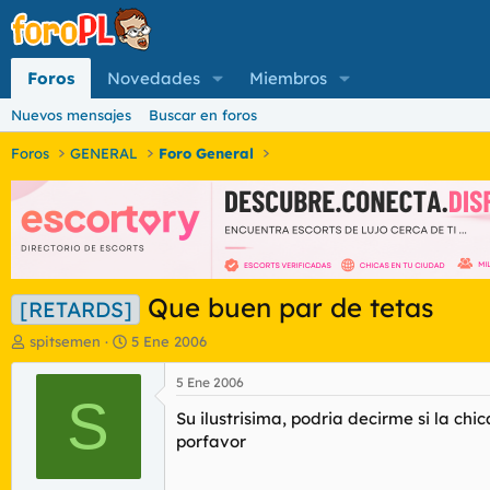
Foros
Novedades
Miembros
Nuevos mensajes
Buscar en foros
Foros
GENERAL
Foro General
Que buen par de tetas
[RETARDS]
I
F
spitsemen
5 Ene 2006
n
e
i
c
5 Ene 2006
c
S
h
Su ilustrisima, podria decirme si la chi
i
a
a
d
porfavor
d
e
o
i