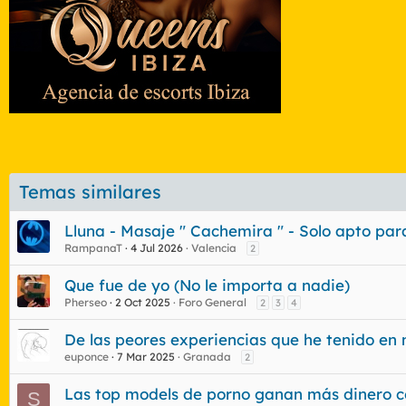
Temas similares
Lluna - Masaje " Cachemira " - Solo apto para 
RampanaT
4 Jul 2026
Valencia
2
Que fue de yo (No le importa a nadie)
Pherseo
2 Oct 2025
Foro General
2
3
4
De las peores experiencias que he tenido en
euponce
7 Mar 2025
Granada
2
Las top models de porno ganan más dinero co
S