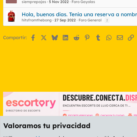
siemprepajas
5 Nov 2022
Foro Gayolas
Hola, buenos días. Tenía una reserva a nombre
hitsfromthebong
27 Sep 2022
Foro General
2
Facebook
X
Bluesky
LinkedIn
Reddit
Pinterest
Tumblr
WhatsApp
Email
E
Compartir:
Valoramos tu privacidad
Foros
GENERAL
Foro General