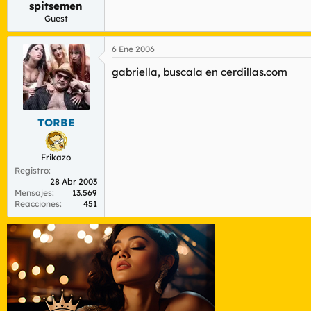
spitsemen
r
n
d
i
Guest
e
c
l
i
6 Ene 2006
t
o
e
gabriella, buscala en cerdillas.com
m
a
TORBE
Frikazo
Registro
28 Abr 2003
Mensajes
13.569
Reacciones
451