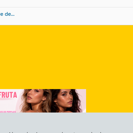
 de...
nlace