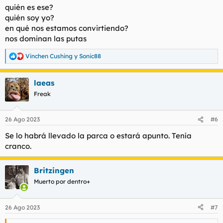
quién es ese?
quién soy yo?
en qué nos estamos convirtiendo?
nos dominan las putas
Vinchen Cushing
y
Sonic88
R
e
a
laeas
c
c
Freak
i
o
n
26 Ago 2023
#6
e
s
Se lo habrá llevado la parca o estará apunto. Tenía
:
cranco.
Britzingen
Muerto por dentro+
26 Ago 2023
#7