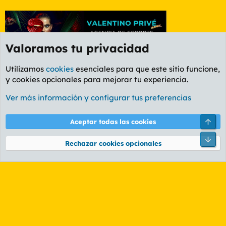
Valoramos tu privacidad
Utilizamos
cookies
esenciales para que este sitio funcione,
y cookies opcionales para mejorar tu experiencia.
Foro General
Ver más información y configurar tus preferencias
Cookies
PL OLDSTYLE AMARILLO
Cambiar fuente
Español (ES)
Arri
Aceptar todas las cookies
Contáctanos
Términos y reglas
Política de privacidad
Ayuda
R
Pie
S
Rechazar cookies opcionales
S
®
Community platform by XenForo
© 2010-2026 XenForo Ltd.