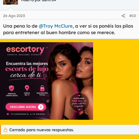
i
o
n
26 Ago 2023
#10
e
s
Una pena lo de
@Troy McClure
, a ver si os ponéis las pilas
:
para entretener al buen hombre como se merece.
Cerrado para nuevas respuestas.