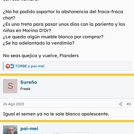
t
o
e
¿No ha podido soportar la abstonencia del fraca-fraca
m
chat?
a
¿Es una treta para pasar unos días con la parienta y las
niñas en Marina D'Or?
¿Le queda algún mueble blanco por comprar?
¿Se ha adelantado la vendimia?
No seas quejica y vuelve, Flanders
TORBE
y
pai-mei
R
e
a
Sureño
c
S
c
Freak
i
o
n
26 Ago 2023
#2
e
s
Igual el semen ya no le sale blanco opalescente.
:
pai-mei