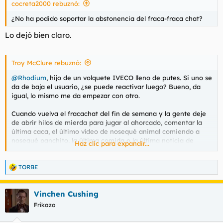
cocreta2000 rebuznó:
¿No ha podido soportar la abstonencia del fraca-fraca chat?
Lo dejó bien claro.
Troy McClure rebuznó:
@Rhodium
, hijo de un volquete IVECO lleno de putes. Si uno se
da de baja el usuario, ¿se puede reactivar luego? Bueno, da
igual, lo mismo me da empezar con otro.
Cuando vuelva el fracachat del fin de semana y la gente deje
de abrir hilos de mierda para jugar al ahorcado, comentar la
última caca, el último vídeo de nosequé animal comiendo a
nosequé panchito, la última comida o la última noticia de
Haz clic para expandir...
mierda salida en el diario digital de turno y se deje la apertura
de hilos para cosas verdaderamente importantes y que
merezcan la pena, me mandáis un email.
TORBE
R
e
troymcclure@maildrop.cc
a
Vinchen Cushing
c
c
Que Dios os bendiga en esta deriva, hermanazos.
Frikazo
i
o