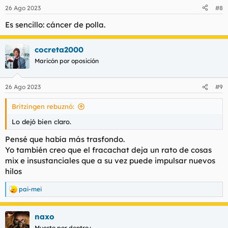
n
26 Ago 2023
#8
e
s
Es sencillo: cáncer de polla.
:
cocreta2000
Maricón por oposición
26 Ago 2023
#9
Britzingen rebuznó:
Lo dejó bien claro.
Pensé que había más trasfondo.
Yo también creo que el fracachat deja un rato de cosas
mix e insustanciales que a su vez puede impulsar nuevos
hilos
pai-mei
R
e
a
naxo
c
c
Muerto por dentro+