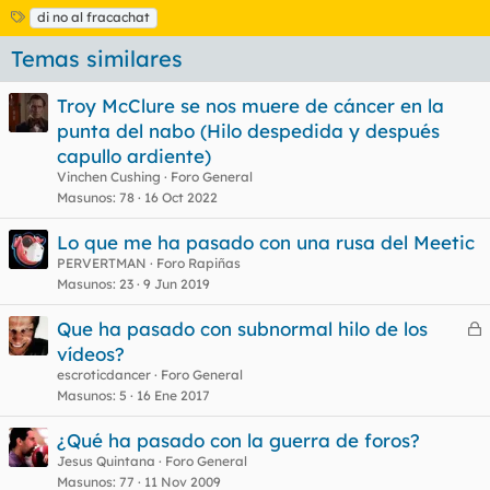
E
di no al fracachat
t
Temas similares
i
q
u
Troy McClure se nos muere de cáncer en la
e
punta del nabo (Hilo despedida y después
t
a
capullo ardiente)
s
Vinchen Cushing
Foro General
Masunos
78
16 Oct 2022
Lo que me ha pasado con una rusa del Meetic
PERVERTMAN
Foro Rapiñas
Masunos
23
9 Jun 2019
Que ha pasado con subnormal hilo de los
e
vídeos?
r
escroticdancer
Foro General
r
Masunos
5
16 Ene 2017
¿Qué ha pasado con la guerra de foros?
Jesus Quintana
Foro General
o
Masunos
77
11 Nov 2009