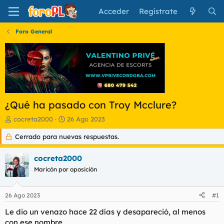
Acceder
Regístrate
Foro General
¿Qué ha pasado con Troy Mcclure?
I
F
cocreta2000
26 Ago 2023
n
e
Cerrado para nuevas respuestas.
i
c
c
h
i
a
cocreta2000
a
d
Maricón por oposición
d
e
o
i
r
n
26 Ago 2023
#1
d
i
e
c
Le dio un venazo hace 22 días y desapareció, al menos
l
i
con ese nombre.