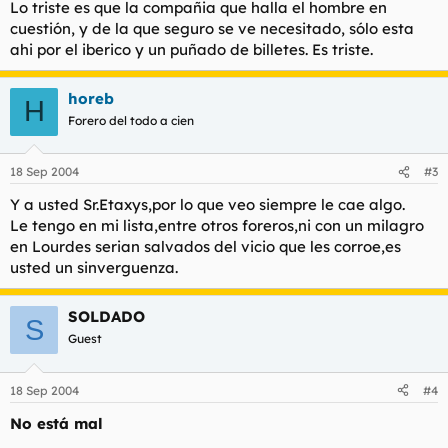
conmigo,el guitarra me dijo que no podian,se tenian que
Lo triste es que la compañia que halla el hombre en
sentarse en una mesa que me señalo,habia un señor con dos
cuestión, y de la que seguro se ve necesitado, sólo esta
putas.
ahi por el iberico y un puñado de billetes. Es triste.
Cada vez que va con sus putas,se sientan con el los dos,se
ponen ciegos a ibericos y fino,cuando se va les da a cada uno
horeb
H
de ellos 25.000 pts.El guitarrista dice que las putas le han
Forero del todo a cien
comentado,que sale tan pedo que no puede ni follar,le
acuestan en el hotel y se van.
18 Sep 2004
#3
Le dije que era mi mesa,a las 6 de la mañana nos fuimos al
hotel,le acostamos.
Y a usted Sr.Etaxys,por lo que veo siempre le cae algo.
Le tengo en mi lista,entre otros foreros,ni con un milagro
Mi deseo se cumplio,el del guitarrista tambien,estaba todo
en Lourdes serian salvados del vicio que les corroe,es
pagado
usted un sinverguenza.
Solo espero que el compañero que cubre este cliente,coja
gripe pronto.
SOLDADO
S
Un saludo.
Guest
18 Sep 2004
#4
No está mal