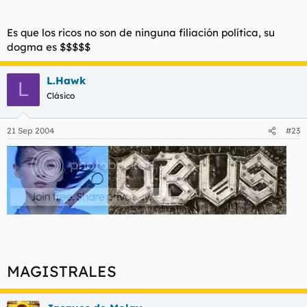
Con eso me quiere decir que usted no es ni stalinista ni
Es que los ricos no son de ninguna filiación política, su
derechista, ni ostias en vinagre, en todo caso un materialista.
dogma es $$$$$
L.Hawk
L
Clásico
21 Sep 2004
#23
MAGISTRALES