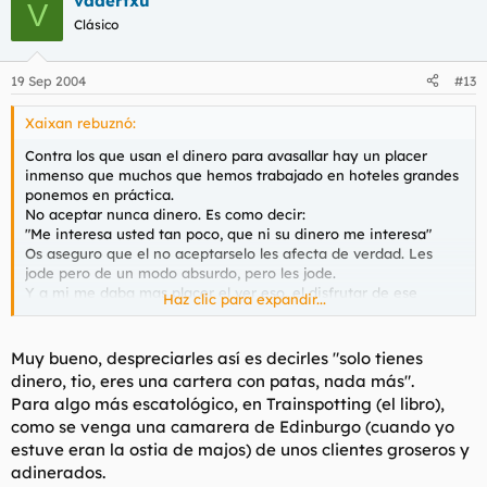
vadertxu
V
Clásico
19 Sep 2004
#13
Xaixan rebuznó:
Contra los que usan el dinero para avasallar hay un placer
inmenso que muchos que hemos trabajado en hoteles grandes
ponemos en práctica.
No aceptar nunca dinero. Es como decir:
"Me interesa usted tan poco, que ni su dinero me interesa"
Os aseguro que el no aceptarselo les afecta de verdad. Les
jode pero de un modo absurdo, pero les jode.
Y a mi me daba mas placer el ver eso, el disfrutar de ese
Haz clic para expandir...
momento que el pillar los 1000 duros.
(Como comer comia igual)
Muy bueno, despreciarles así es decirles "solo tienes
dinero, tio, eres una cartera con patas, nada más".
Para algo más escatológico, en Trainspotting (el libro),
como se venga una camarera de Edinburgo (cuando yo
estuve eran la ostia de majos) de unos clientes groseros y
adinerados.