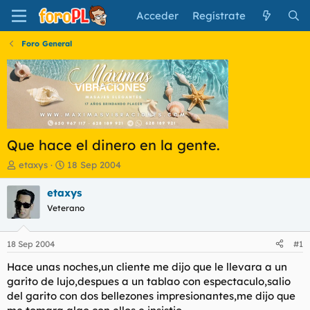
Acceder
Regístrate
Foro General
Que hace el dinero en la gente.
I
F
etaxys
18 Sep 2004
n
e
i
c
etaxys
c
h
Veterano
i
a
a
d
d
e
18 Sep 2004
#1
o
i
r
n
Hace unas noches,un cliente me dijo que le llevara a un
d
i
garito de lujo,despues a un tablao con espectaculo,salio
e
c
del garito con dos bellezones impresionantes,me dijo que
l
i