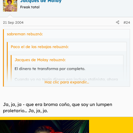
Jacques de Molay
Freak total
21 Sep 2004
#24
sabreman rebuznó:
Paco el de las rebajas rebuznó:
Jacques de Molay rebuznó:
El dinero te transforma por completo.
Cuando yo no tenía dinero era incluso stalinista, ahora
Haz clic para expandir...
que estoy podrido de pasta soy un burgués
conservador más a la derecha de Sir Winston Churchill,
Haz clic para expandir...
incluso.
Ja, ja, ja - que era broma coño, que soy un lumpen
Ja, ja, ja...
Haz clic para expandir...
proletario... Ja, ja, ja.
Es que los ricos no son de ninguna filiación política, su dogma
es $$$$$
Con eso me quiere decir que usted no es ni stalinista ni
derechista, ni ostias en vinagre, en todo caso un
materialista.