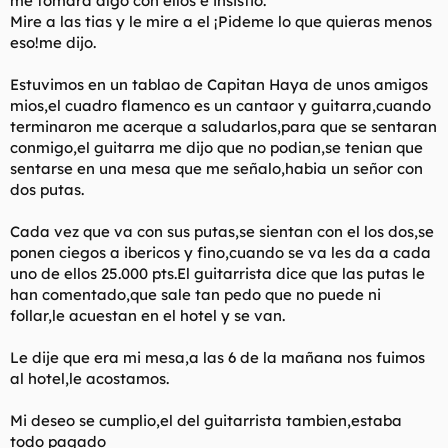
me tomara algo con ellos e insistio.
t
o
Mire a las tias y le mire a el ¡Pideme lo que quieras menos
e
eso!me dijo.
m
a
Estuvimos en un tablao de Capitan Haya de unos amigos
mios,el cuadro flamenco es un cantaor y guitarra,cuando
terminaron me acerque a saludarlos,para que se sentaran
conmigo,el guitarra me dijo que no podian,se tenian que
sentarse en una mesa que me señalo,habia un señor con
dos putas.
Cada vez que va con sus putas,se sientan con el los dos,se
ponen ciegos a ibericos y fino,cuando se va les da a cada
uno de ellos 25.000 pts.El guitarrista dice que las putas le
han comentado,que sale tan pedo que no puede ni
follar,le acuestan en el hotel y se van.
Le dije que era mi mesa,a las 6 de la mañana nos fuimos
al hotel,le acostamos.
Mi deseo se cumplio,el del guitarrista tambien,estaba
todo pagado