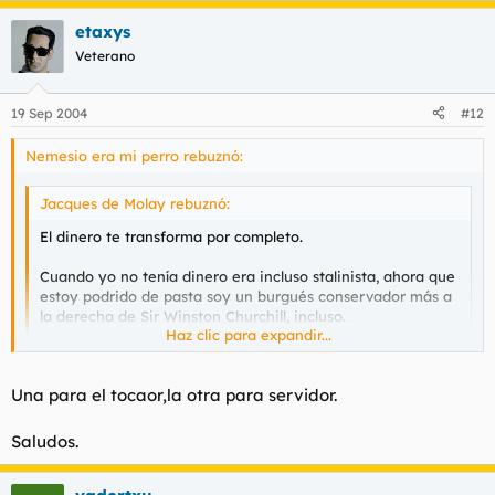
etaxys
Veterano
19 Sep 2004
#12
Nemesio era mi perro rebuznó:
Jacques de Molay rebuznó:
El dinero te transforma por completo.
Cuando yo no tenía dinero era incluso stalinista, ahora que
estoy podrido de pasta soy un burgués conservador más a
la derecha de Sir Winston Churchill, incluso.
Haz clic para expandir...
Ja, ja, ja...
Haz clic para expandir...
Una para el tocaor,la otra para servidor.
Pero eso te pasa porq no te vas de putas y los DVDs porno los
han abaratado en muchos sitios...
Saludos.
Etaxys. me estás diciendo q te trajinaste a las 2 putas o mi
nivel de comprensión de texto es cero?