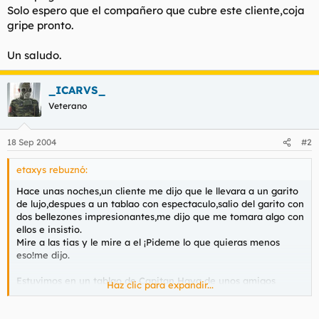
Solo espero que el compañero que cubre este cliente,coja
gripe pronto.
Un saludo.
_ICARVS_
Veterano
18 Sep 2004
#2
etaxys rebuznó:
Hace unas noches,un cliente me dijo que le llevara a un garito
de lujo,despues a un tablao con espectaculo,salio del garito con
dos bellezones impresionantes,me dijo que me tomara algo con
ellos e insistio.
Mire a las tias y le mire a el ¡Pideme lo que quieras menos
eso!me dijo.
Estuvimos en un tablao de Capitan Haya de unos amigos
Haz clic para expandir...
mios,el cuadro flamenco es un cantaor y guitarra,cuando
terminaron me acerque a saludarlos,para que se sentaran