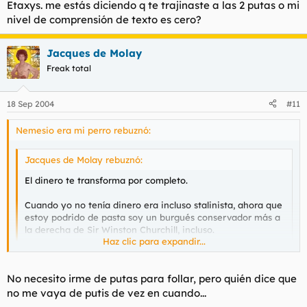
Etaxys. me estás diciendo q te trajinaste a las 2 putas o mi
nivel de comprensión de texto es cero?
Jacques de Molay
Freak total
18 Sep 2004
#11
Nemesio era mi perro rebuznó:
Jacques de Molay rebuznó:
El dinero te transforma por completo.
Cuando yo no tenía dinero era incluso stalinista, ahora que
estoy podrido de pasta soy un burgués conservador más a
la derecha de Sir Winston Churchill, incluso.
Haz clic para expandir...
Ja, ja, ja...
Haz clic para expandir...
No necesito irme de putas para follar, pero quién dice que
Pero eso te pasa porq no te vas de putas y los DVDs porno los
no me vaya de putis de vez en cuando...
han abaratado en muchos sitios...