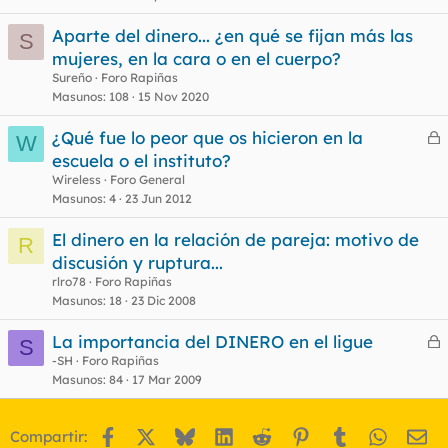
Aparte del dinero... ¿en qué se fijan más las
S
mujeres, en la cara o en el cuerpo?
Sureño
Foro Rapiñas
Masunos
108
15 Nov 2020
¿Qué fue lo peor que os hicieron en la
W
e
escuela o el instituto?
r
Wireless
Foro General
r
Masunos
4
23 Jun 2012
El dinero en la relación de pareja: motivo de
R
discusión y ruptura...
o
rlro78
Foro Rapiñas
Masunos
18
23 Dic 2008
La importancia del DINERO en el ligue
S
e
-SH
Foro Rapiñas
Masunos
84
17 Mar 2009
r
r
Facebook
X
Bluesky
LinkedIn
Reddit
Pinterest
Tumblr
WhatsA
Em
Compartir: