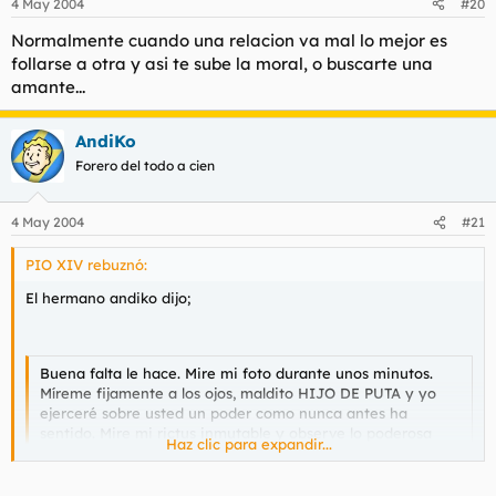
4 May 2004
#20
Normalmente cuando una relacion va mal lo mejor es
follarse a otra y asi te sube la moral, o buscarte una
amante...
AndiKo
Forero del todo a cien
4 May 2004
#21
PIO XIV rebuznó:
El hermano andiko dijo;
Buena falta le hace. Mire mi foto durante unos minutos.
Míreme fijamente a los ojos, maldito HIJO DE PUTA y yo
ejerceré sobre usted un poder como nunca antes ha
sentido. Mire mi rictus inmutable y observe lo poderosa
Haz clic para expandir...
que es la mente humana.
Haz clic para expandir...