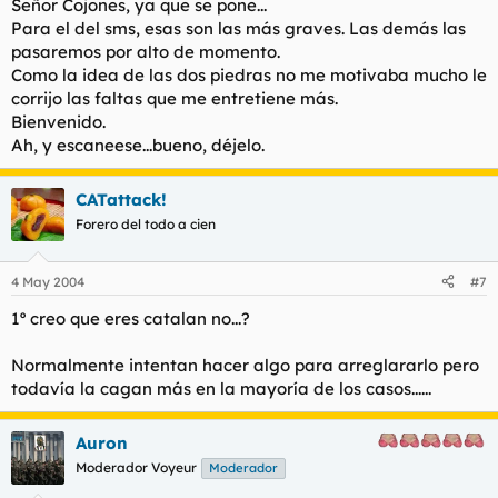
Señor Cojones, ya que se pone...
m gustaria k muxas pavas se reconciliasen kn migo como
Para el del sms, esas son las más graves. Las demás las
con sus novios
pasaremos por alto de momento.
Como la idea de las dos piedras no me motivaba mucho le
despues d
haverme
<--
haberme
pegao la buya por... mil
corrijo las faltas que me entretiene más.
tonterias k no tienes culpa d
Bienvenido.
Ah, y escaneese...bueno, déjelo.
na... lo k pasa esque despues los "novios" se aprovexan de
eso ...O NO???
CATattack!
BUENO... YA DEJAREIS
BUESTRAS
<--
VUESTRAS
Forero del todo a cien
OPINIONES...
(SI HAY FALTAS D ORTOGRAFIA... JAJAJA 2 PIEDRAS K N
4 May 2004
#7
MENSEÑARON BIEN EN EL COLEGIO!!!!)
1º creo que eres catalan no...?
ENG FRIKIS WENOSSSS
Normalmente intentan hacer algo para arreglararlo pero
TE KIERO TORBE JEJEJEJE
todavía la cagan más en la mayoría de los casos......
Auron
Moderador Voyeur
Moderador