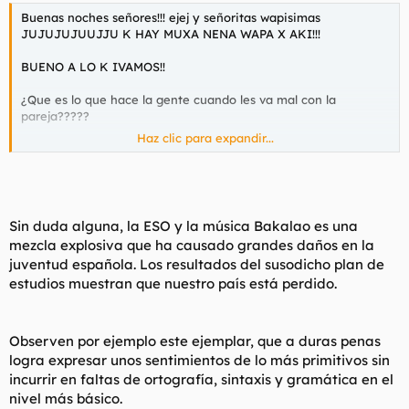
Buenas noches señores!!! ejej y señoritas wapisimas
JUJUJUJUUJJU K HAY MUXA NENA WAPA X AKI!!!
BUENO A LO K IVAMOS!!
¿Que es lo que hace la gente cuando les va mal con la
pareja?????
Haz clic para expandir...
jajaja pos lo pagan kon el 1º k pillan, y yo lo veo normal, xro ... a
mi tmb
m gustaria k muxas pavas se reconciliasen kn migo como con
sus novios
Sin duda alguna, la ESO y la música Bakalao es una
mezcla explosiva que ha causado grandes daños en la
despues d haverme pegao la buya por... mil tonterias k no
juventud española. Los resultados del susodicho plan de
tienes culpa d
estudios muestran que nuestro país está perdido.
na... lo k pasa esque despues los "novios" se aprovexan de eso
...O NO???
Observen por ejemplo este ejemplar, que a duras penas
BUENO... YA DEJAREIS BUESTRAS OPINIONES...
logra expresar unos sentimientos de lo más primitivos sin
incurrir en faltas de ortografía, sintaxis y gramática en el
(SI HAY FALTAS D ORTOGRAFIA... JAJAJA 2 PIEDRAS K N
MENSEÑARON BIEN EN EL COLEGIO!!!!)
nivel más básico.