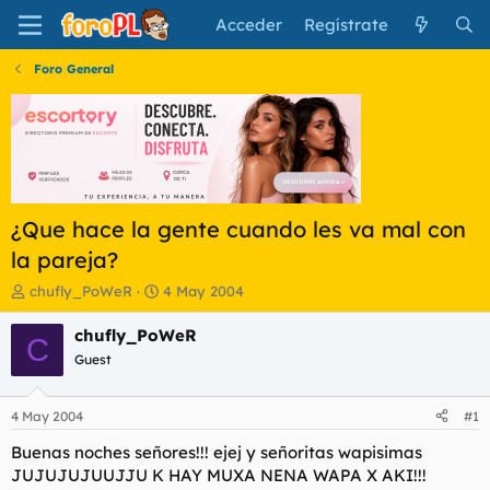
Acceder
Regístrate
Foro General
¿Que hace la gente cuando les va mal con
la pareja?
I
F
chufly_PoWeR
4 May 2004
n
e
i
c
chufly_PoWeR
C
c
h
Guest
i
a
a
d
d
e
4 May 2004
#1
o
i
r
n
Buenas noches señores!!! ejej y señoritas wapisimas
d
i
JUJUJUJUUJJU K HAY MUXA NENA WAPA X AKI!!!
e
c