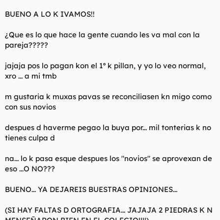
l
i
BUENO A LO K IVAMOS!!
t
o
e
¿Que es lo que hace la gente cuando les va mal con la
m
a
pareja?????
jajaja pos lo pagan kon el 1º k pillan, y yo lo veo normal,
xro ... a mi tmb
m gustaria k muxas pavas se reconciliasen kn migo como
con sus novios
despues d haverme pegao la buya por... mil tonterias k no
tienes culpa d
na... lo k pasa esque despues los "novios" se aprovexan de
eso ...O NO???
BUENO... YA DEJAREIS BUESTRAS OPINIONES...
(SI HAY FALTAS D ORTOGRAFIA... JAJAJA 2 PIEDRAS K N