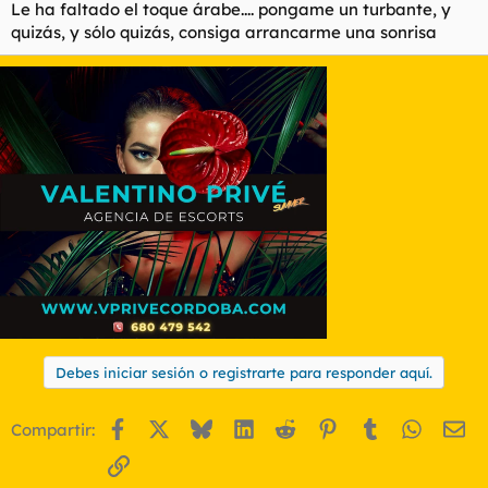
Le ha faltado el toque árabe.... pongame un turbante, y
quizás, y sólo quizás, consiga arrancarme una sonrisa
Debes iniciar sesión o registrarte para responder aquí.
Facebook
X
Bluesky
LinkedIn
Reddit
Pinterest
Tumblr
WhatsA
Em
Compartir:
Enlace