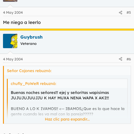
4 May 2004
#5
Me niego a leerlo
Guybrush
Veterano
4 May 2004
#6
Señor Cojones rebuznó:
chufly_PoWeR rebuznó:
Buenas noches señores!!! ejej y señoritas wapisimas
JUJUJUJUUJJU K HAY MUXA NENA WAPA X AKI!!!
BUENO A LO K IVAMOS!! <-- IBAMOS¿Que es lo que hace la
gente cuando les va mal con la pareja?????
Haz clic para expandir...
jajaja pos lo pagan kon el 1º k pillan, y yo lo veo normal, xro
... a mi tmb
Haz clic para expandir...