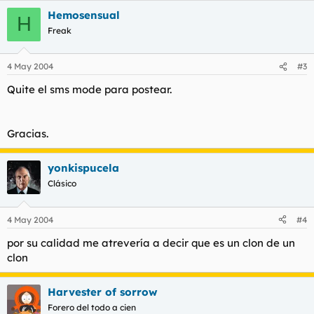
Hemosensual
m gustaria k muxas pavas se reconciliasen kn migo como con
H
sus novios
Freak
despues d haverme pegao la buya por... mil tonterias k no
4 May 2004
#3
tienes culpa d
Quite el sms mode para postear.
na... lo k pasa esque despues los "novios" se aprovexan de eso
...O NO???
BUENO... YA DEJAREIS BUESTRAS OPINIONES...
Gracias.
(SI HAY FALTAS D ORTOGRAFIA... JAJAJA 2 PIEDRAS K N
yonkispucela
MENSEÑARON BIEN EN EL COLEGIO!!!!)
Clásico
ENG FRIKIS WENOSSSS
TE KIERO TORBE JEJEJEJE
4 May 2004
#4
por su calidad me atrevería a decir que es un clon de un
clon
Harvester of sorrow
Forero del todo a cien