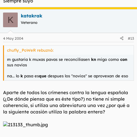
Siempre suyo
katakrak
K
Veterano
4 May 2004
#13
chufly_PoWeR rebuznó:
m gustaria k muxas pavas se reconciliasen
kn
migo como
con
sus novios
na... lo
k
pasa es
que
despues los "novios" se aprovexan de eso
Aparte de todos los crímenes contra la lengua española
(¿De dónde piensa que es éste tipo?) no tiene ni simple
coherencia, si utiliza una abreviatura una vez ¿por qué a
la siguiente ocasión utiliza la palabra entera?