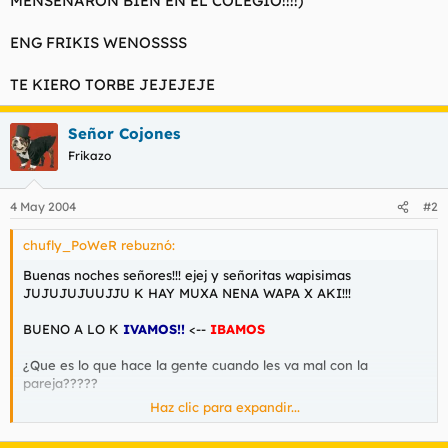
MENSEÑARON BIEN EN EL COLEGIO!!!!)
ENG FRIKIS WENOSSSS
TE KIERO TORBE JEJEJEJE
Señor Cojones
Frikazo
4 May 2004
#2
chufly_PoWeR rebuznó:
Buenas noches señores!!! ejej y señoritas wapisimas
JUJUJUJUUJJU K HAY MUXA NENA WAPA X AKI!!!
BUENO A LO K
IVAMOS!!
<--
IBAMOS
¿Que es lo que hace la gente cuando les va mal con la
pareja?????
Haz clic para expandir...
jajaja pos lo pagan kon el 1º k pillan, y yo lo veo normal, xro ... a
mi tmb