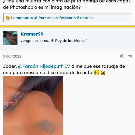
¿Hay una mulata con pinta de puta debajo de esas capas
:
de Photoshop o es mi imaginación?
Lamambaazul
,
Puntero profesional
y
Exmatico
R
e
a
Kramer99
c
c
venga, no llores: "El Rey de las Monas"
i
o
n
5 Oct 2022
#9
e
s
Joder,
@Faraón Hijodeputh IV
dime que ese tatuaje de
:
una puta mosca no dice nada de la puta