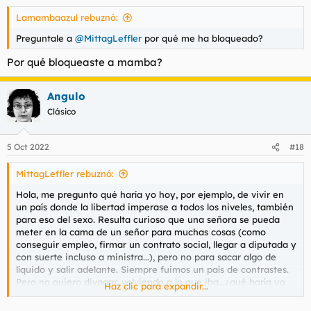
Lamambaazul rebuznó:
Preguntale a
@MittagLeffler
por qué me ha bloqueado?
Por qué bloqueaste a mamba?
Angulo
Clásico
5 Oct 2022
#18
MittagLeffler rebuznó:
Hola, me pregunto qué haría yo hoy, por ejemplo, de vivir en
un país donde la libertad imperase a todos los niveles, también
para eso del sexo. Resulta curioso que una señora se pueda
meter en la cama de un señor para muchas cosas (como
conseguir empleo, firmar un contrato social, llegar a diputada y
con suerte incluso a ministra...), pero no para sacar algo de
líquido y salir adelante. Siempre fuimos un país de contrastes.
Pero no quiero divagar, volviendo a lo que iba...¿qué haría yo
Haz clic para expandir...
hoy de ser libre? Pues mirando por ahí en la internet me he
tropezado por alguna parte con Eliza, bien podría ser una