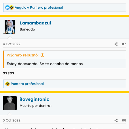
pena no poder hacerlo, os invito a que al menos compartáis
Angulo
y
Puntero profesional
conmigo esta ensoñación
R
e
a
Lamambaazul
c
Ver el archivos adjunto 121870
Ver el archivos adjunto
c
121871
Ver el archivos adjunto 121873
Baneado
i
o
n
4 Oct 2022
#7
e
s
Pajarero rebuznó:
:
Estoy deacuerdo. Se te echaba de menos.
?????
Puntero profesional
R
e
a
ilovegintonic
c
c
Muerto por dentro+
i
o
n
5 Oct 2022
#8
e
s