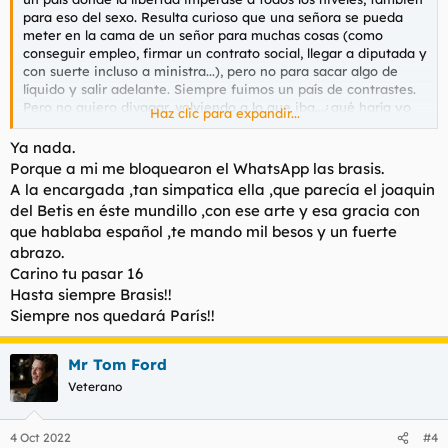
para eso del sexo. Resulta curioso que una señora se pueda
meter en la cama de un señor para muchas cosas (como
conseguir empleo, firmar un contrato social, llegar a diputada y
con suerte incluso a ministra...), pero no para sacar algo de
líquido y salir adelante. Siempre fuimos un país de contrastes.
Pero no quiero divagar, volviendo a lo que iba...¿qué haría yo
Haz clic para expandir...
hoy de ser libre? Pues mirando por ahí en la internet me he
tropezado por alguna parte con Eliza, bien podría ser una
Ya nada.
modelo exótica porque guapetona sí que es. He leído en
Porque a mi me bloquearon el WhatsApp las brasis.
alguna parte que está interesada en conocer a señores (hasta
A la encargada ,tan simpatica ella ,que parecía el joaquin
ofrece su teléfono 602454103, muy confiada es la chica en
del Betis en éste mundillo ,con ese arte y esa gracia con
estos tiempos), sólo para ofrecer conversación y un rato de
que hablaba español ,te mando mil besos y un fuerte
compañía con educación y decoro. Echándole imaginación me
abrazo.
imagino que esa chavala no debe pasar de los veintipocos, no
parece muy alta, seguro que de piel tostada, típica brasileña,
Carino tu pasar 16
tiene pinta de ser simpática aunque algo tímida (las fotos
Hasta siempre Brasis!!
dicen mucho si uno es perspicaz), se adivina fibrosa y dura por
Siempre nos quedará París!!
todo su universo anatómico, como expresión de buenos
hábitos deportivos y cuidado personal, hasta no me extrañaría
que fuese poco ducha en las cosas de la vida y aún se
Mr Tom Ford
condujese con la estrechez de la inexperiencia, quien sabe. En
Veterano
fin, en un mundo libre no me importaría conocer a Eliza, y vivir
como real lo que sólo forma parte de mi imaginación. Una
pena no poder hacerlo, os invito a que al menos compartáis
4 Oct 2022
#4