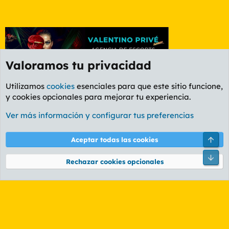
Valoramos tu privacidad
Utilizamos
cookies
esenciales para que este sitio funcione,
y cookies opcionales para mejorar tu experiencia.
Granada
Ver más información y configurar tus preferencias
Cookies
PL OLDSTYLE AMARILLO
Cambiar fuente
Español (ES)
Arri
Aceptar todas las cookies
Contáctanos
Términos y reglas
Política de privacidad
Ayuda
R
Pie
S
Rechazar cookies opcionales
S
®
Community platform by XenForo
© 2010-2026 XenForo Ltd.