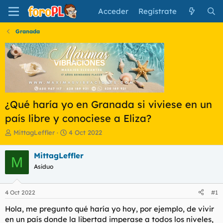
Acceder
Regístrate
Granada
¿Qué haría yo en Granada si viviese en un
país libre y conociese a Eliza?
I
F
MittagLeffler
4 Oct 2022
n
e
i
c
MittagLeffler
M
c
h
Asiduo
i
a
a
d
d
e
4 Oct 2022
#1
o
i
r
n
Hola, me pregunto qué haría yo hoy, por ejemplo, de vivir
d
i
en un país donde la libertad imperase a todos los niveles,
e
c