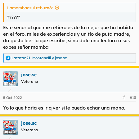
121871
Ver el archivos adjunto 121873
Lamambaazul rebuznó:
??????
Este señor al que me refiero es de lo mejor que ha habido
en el foro, miles de experiencias y un tio de puta madre,
da gusto leer lo que escribe, si no dale una lectura a sus
expes señor mamba
Latatan21
,
Montanelli
y
jose.sc
R
e
a
jose.sc
c
c
Veterano
i
o
n
5 Oct 2022
#13
e
s
Yo lo que haría es ir q ver si le puedo echar una mano.
:
jose.sc
Veterano