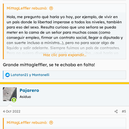
conmigo esta ensoñación
MittagLeffler rebuznó:
Ver el archivos adjunto 121870
Ver el archivos adjunto
Hola, me pregunto qué haría yo hoy, por ejemplo, de vivir en
121871
Ver el archivos adjunto 121873
un país donde la libertad imperase a todos los niveles, también
para eso del sexo. Resulta curioso que una señora se pueda
meter en la cama de un señor para muchas cosas (como
conseguir empleo, firmar un contrato social, llegar a diputada y
con suerte incluso a ministra...), pero no para sacar algo de
líquido y salir adelante. Siempre fuimos un país de contrastes.
Pero no quiero divagar, volviendo a lo que iba...¿qué haría yo
Haz clic para expandir...
hoy de ser libre? Pues mirando por ahí en la internet me he
tropezado por alguna parte con Eliza, bien podría ser una
Grande mittagleffler, se te echaba en falta!
modelo exótica porque guapetona sí que es. He leído en
alguna parte que está interesada en conocer a señores (hasta
Latatan21
y
Montanelli
R
ofrece su teléfono 602454103, muy confiada es la chica en
e
estos tiempos), sólo para ofrecer conversación y un rato de
a
compañía con educación y decoro. Echándole imaginación me
Pajarero
c
imagino que esa chavala no debe pasar de los veintipocos, no
c
Asiduo
i
parece muy alta, seguro que de piel tostada, típica brasileña,
o
tiene pinta de ser simpática aunque algo tímida (las fotos
n
dicen mucho si uno es perspicaz), se adivina fibrosa y dura por
4 Oct 2022
#5
e
todo su universo anatómico, como expresión de buenos
s
hábitos deportivos y cuidado personal, hasta no me extrañaría
MittagLeffler rebuznó:
:
que fuese poco ducha en las cosas de la vida y aún se