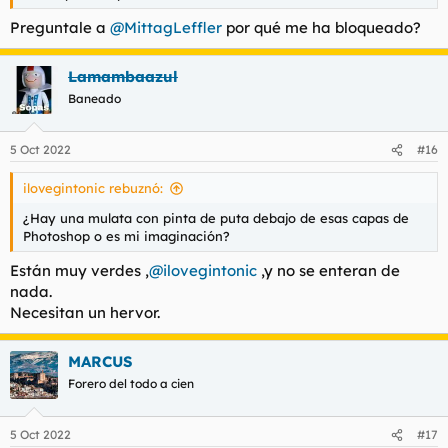
Preguntale a
@MittagLeffler
por qué me ha bloqueado?
Lamambaazul
Baneado
5 Oct 2022
#16
ilovegintonic rebuznó:
¿Hay una mulata con pinta de puta debajo de esas capas de
Photoshop o es mi imaginación?
Están muy verdes ,
@ilovegintonic
,y no se enteran de
nada.
Necesitan un hervor.
MARCUS
Forero del todo a cien
5 Oct 2022
#17