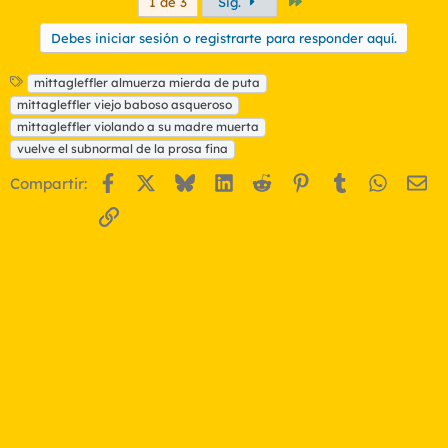
Último
1 de 3
Sig.
Debes iniciar sesión o registrarte para responder aquí.
E
mittagleffler almuerza mierda de puta
t
mittagleffler viejo baboso asqueroso
i
mittagleffler violando a su madre muerta
q
vuelve el subnormal de la prosa fina
u
e
Facebook
X
Bluesky
LinkedIn
Reddit
Pinterest
Tumblr
WhatsA
Em
Compartir:
t
a
Enlace
s