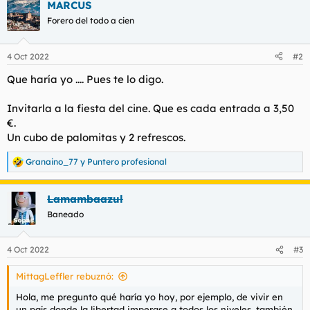
MARCUS
c
c
Forero del todo a cien
i
o
n
4 Oct 2022
#2
e
s
Que haría yo .... Pues te lo digo.
:
Invitarla a la fiesta del cine. Que es cada entrada a 3,50
€.
Un cubo de palomitas y 2 refrescos.
Granaino_77
y
Puntero profesional
R
e
a
Lamambaazul
c
c
Baneado
i
o
n
4 Oct 2022
#3
e
s
MittagLeffler rebuznó:
:
Hola, me pregunto qué haría yo hoy, por ejemplo, de vivir en
un país donde la libertad imperase a todos los niveles, también