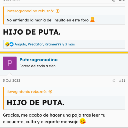
Puterogranadino rebuznó:
No entiendo la manía del insulto en este foro
HIJO DE PUTA.
Angulo
,
Predator
,
Kramer99
y 3 más
R
e
a
Puterogranadino
c
P
c
Forero del todo a cien
i
o
n
5 Oct 2022
#21
e
s
ilovegintonic rebuznó:
:
HIJO DE PUTA.
Gracias, me acabo de hacer una paja tras leer tu
elocuente, culto y elegante mensaje.