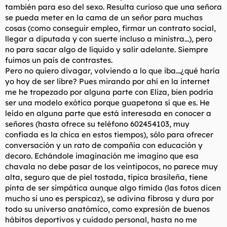
también para eso del sexo. Resulta curioso que una señora
l
i
se pueda meter en la cama de un señor para muchas
t
o
e
cosas (como conseguir empleo, firmar un contrato social,
m
llegar a diputada y con suerte incluso a ministra...), pero
a
no para sacar algo de líquido y salir adelante. Siempre
fuimos un país de contrastes.
Pero no quiero divagar, volviendo a lo que iba...¿qué haría
yo hoy de ser libre? Pues mirando por ahí en la internet
me he tropezado por alguna parte con Eliza, bien podría
ser una modelo exótica porque guapetona sí que es. He
leído en alguna parte que está interesada en conocer a
señores (hasta ofrece su teléfono 602454103, muy
confiada es la chica en estos tiempos), sólo para ofrecer
conversación y un rato de compañía con educación y
decoro. Echándole imaginación me imagino que esa
chavala no debe pasar de los veintipocos, no parece muy
alta, seguro que de piel tostada, típica brasileña, tiene
pinta de ser simpática aunque algo tímida (las fotos dicen
mucho si uno es perspicaz), se adivina fibrosa y dura por
todo su universo anatómico, como expresión de buenos
hábitos deportivos y cuidado personal, hasta no me