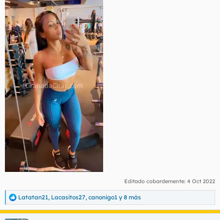
Editado cobardemente:
4 Oct 2022
Latatan21
,
Lacasitos27
,
canonigo1
y 8 más
R
e
a