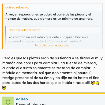
odiseo rebuznó:
A ver, en reparaciones se cobra el coste de las piezas y el
tiempo de trabajo, que siempre es un minimo de una hora.
HombrePollo rebuznó:
Yo conozco un individuo que ante cualquier fallo en el
ordenador, te cambiaba la fuente de alimentación
Haz clic para expandir...
cobrandote un plus por la instalación. La solución es
hincharlo a ostias. Desde entonces se asegura de corregir
solo lo que falla.
Haz clic para expandir...
Pero es que las piezas eran de su tienda y se tiraba el muy
mamón dos horas para cambiar una fuente de mierda,
cuando el asunto solamente se trataba de cambiar un
módulo de memoría. Así que doblemente hijoputa. Fui
testigo presencial de su timo y no dije nada hasta el final,
para putearle las dos horas que se había tirado allí.
odiseo
O
Forero del todo a cien