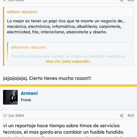
odiseo rebuznó:
Lo mejor es tener un papi rico que te monte un negocio de...
mecánica, electrónica, informática, albañilería, carpintería,
electricidad, frío, interiorismo, ebanistería y diseño.
drbanner rebuznó:
Con los tiempos que corren, lo mejor es estudiar mecánica,
Haz clic para expandir...
electrónica, informática, albañilería, carpintería,
electricidad, frío, interiorismo, ebanistería y diseño y
hacerte las cosas tú mismo.
Haz clic para expandir...
jajjajajajaj. Cierto tienes mucha razon!!!
Armani
Freak
17 Jun 2004
#19
vi un reportaje hace tiempo sobre timos de servicios
tecnicos, el mas gordo era cambiar un fusible fundido