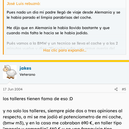
José Luis rebuznó:
Pues nada un dia mi padre llegó de viaje desde Alemania y se
le habia parado el limpia parabrisas del coche.
Me dijo que en Alemania le habia llovido bastante y que
cuando más falta le hacia se le habia jodido.
Pués vamos a la BMW y un tecnico se lleva el coche y a los 2
minutos vuelve y dice: "El coche sufre una grave averia del
Haz clic para expandir...
sistema electrico, tendran que dejarlo aquí por lo menos dos
dias."
jakes
Mi padre le dice al tio que como no parece que vaya a llover
en estos dias que ya dejará para otro día lo del arreglo.
Veterano
Ese mismo dia por la tarde me dá la picada de comprobar uno
17 Jun 2004
#5
por uno el mogollón de fusibles que tiene el coche y me
encuentro uno fundido.
los talleres tienen fama de eso :D
Lo cambié y el limpia parabrisas funciona de puta madre.
y no solo los talleres, siempre pide dos o tres opiniones al
Y ahora digo yo, ¿que hubiese pasado si lo hubiesemos dejado
respecto, a mi se me jodió el potenciometro de mi coche,
arreglando?.
(bmw m3), y en la casa me cobraban 690 €, en taller tipo
"manolo y compañia" 460 € y en una franquicia tipo