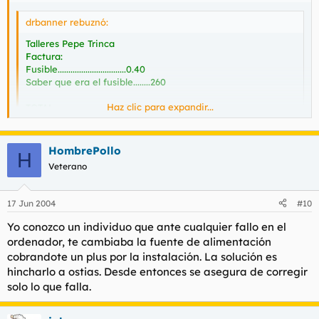
drbanner rebuznó:
Talleres Pepe Trinca
Factura:
Fusible................................0.40
Saber que era el fusible........260
Haz clic para expandir...
TOTAL.................................300
VIVA 16%............................ 40
Haz clic para expandir...
TOTAL A PAGAR...................340
HombrePollo
H
Veterano
Que bueno drbanner.
17 Jun 2004
#10
Yo conozco un individuo que ante cualquier fallo en el
ordenador, te cambiaba la fuente de alimentación
cobrandote un plus por la instalación. La solución es
hincharlo a ostias. Desde entonces se asegura de corregir
solo lo que falla.