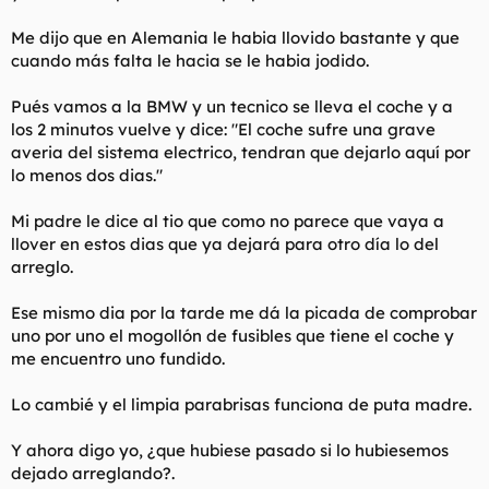
l
i
Me dijo que en Alemania le habia llovido bastante y que
t
o
e
cuando más falta le hacia se le habia jodido.
m
a
Pués vamos a la BMW y un tecnico se lleva el coche y a
los 2 minutos vuelve y dice: "El coche sufre una grave
averia del sistema electrico, tendran que dejarlo aquí por
lo menos dos dias."
Mi padre le dice al tio que como no parece que vaya a
llover en estos dias que ya dejará para otro día lo del
arreglo.
Ese mismo dia por la tarde me dá la picada de comprobar
uno por uno el mogollón de fusibles que tiene el coche y
me encuentro uno fundido.
Lo cambié y el limpia parabrisas funciona de puta madre.
Y ahora digo yo, ¿que hubiese pasado si lo hubiesemos
dejado arreglando?.