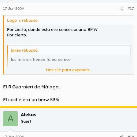
mamón dos horas para cambiar una fuente de mierda, cuando
el asunto solamente se trataba de cambiar un módulo de
17 Jun 2004
#17
memoría. Así que doblemente hijoputa. Fui testigo presencial
de su timo y no dije nada hasta el final, para putearle las dos
Logo´s rebuznó:
horas que se había tirado allí.
Por cierto, donde esta ese concesionario BMW
Por cierto
jakes rebuznó:
los talleres tienen fama de eso
Haz clic para expandir...
y no solo los talleres, siempre pide dos o tres opiniones al
respecto, a mi se me jodió el potenciometro de mi coche,
(bmw m3), y en la casa me cobraban 690 €, en taller tipo
El R.Guarnieri de Málaga.
"manolo y compañia" 460 € y en una franquicia tipo feuver
310 € , y el potenciometro era el mismo
Haz clic para expandir...
El coche era un bmw 535i
Cual es tu M (e30, e36 o e46) lo digo, por que si quieres te
puedo poner en contacto con el Club M de España
Alekos
A
Guest
17 Jun 2004
#18