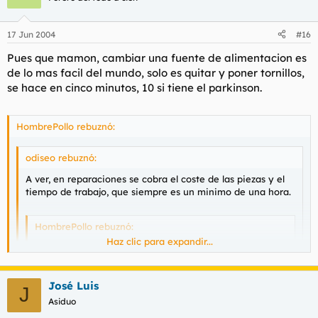
17 Jun 2004
#16
Pues que mamon, cambiar una fuente de alimentacion es
de lo mas facil del mundo, solo es quitar y poner tornillos,
se hace en cinco minutos, 10 si tiene el parkinson.
HombrePollo rebuznó:
odiseo rebuznó:
A ver, en reparaciones se cobra el coste de las piezas y el
tiempo de trabajo, que siempre es un minimo de una hora.
HombrePollo rebuznó:
Haz clic para expandir...
Yo conozco un individuo que ante cualquier fallo en el
ordenador, te cambiaba la fuente de alimentación
Haz clic para expandir...
cobrandote un plus por la instalación. La solución es
José Luis
hincharlo a ostias. Desde entonces se asegura de
J
corregir solo lo que falla.
Haz clic para expandir...
Asiduo
Pero es que las piezas eran de su tienda y se tiraba el muy