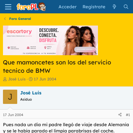
Acceder
Regístrate
Foro General
Que mamoncetes son los del servicio
tecnico de BMW
I
F
José Luis
17 Jun 2004
n
e
i
c
José Luis
J
c
h
Asiduo
i
a
a
d
d
e
17 Jun 2004
#1
o
i
r
n
Pues nada un dia mi padre llegó de viaje desde Alemania
d
i
y se le habia parado el limpia parabrisas del coche.
e
c