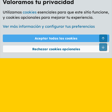
Valoramos tu privacidad
Utilizamos
cookies
esenciales para que este sitio funcione,
y cookies opcionales para mejorar tu experiencia.
Foro General
Ver más información y configurar tus preferencias
Cookies
PL OLDSTYLE AMARILLO
Cambiar fuente
Español (ES)
Arri
Aceptar todas las cookies
Contáctanos
Términos y reglas
Política de privacidad
Ayuda
R
Pie
S
Rechazar cookies opcionales
S
®
Community platform by XenForo
© 2010-2026 XenForo Ltd.