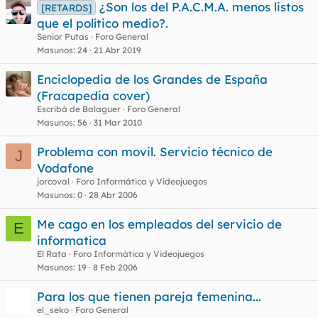
¿Son los del P.A.C.M.A. menos listos
[RETARDS]
que el político medio?.
Senior Putas
Foro General
Masunos
24
21 Abr 2019
Enciclopedia de los Grandes de España
(Fracapedia cover)
Escribá de Balaguer
Foro General
Masunos
56
31 Mar 2010
Problema con movil. Servicio técnico de
J
Vodafone
jorcoval
Foro Informática y Videojuegos
Masunos
0
28 Abr 2006
Me cago en los empleados del servicio de
E
informatica
El Rata
Foro Informática y Videojuegos
Masunos
19
8 Feb 2006
Para los que tienen pareja femenina...
el_seko
Foro General