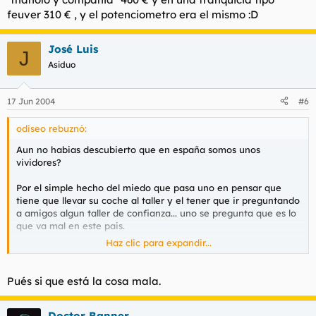
Si vamos a recogerlo y el tio nos dice que son por ejemplo 500
feuver 310 € , y el potenciometro era el mismo :D
euros, porque ha tenido que cambiar no se que pieza y tal del
sistema electrico vamos y caemos en la trampa.
José Luis
J
Mi padre estoy seguro que por tal de tener el coche listo para
Asiduo
poder salir de viaje lo paga.
Es una putada ¿no?
17 Jun 2004
#6
Te la pueden meter doblada y sacarte el dinero por la cara.
odiseo rebuznó:
Aun no habias descubierto que en españa somos unos
vividores?
Por el simple hecho del miedo que pasa uno en pensar que
tiene que llevar su coche al taller y el tener que ir preguntando
a amigos algun taller de confianza... uno se pregunta que es lo
que va mal en este pais.
Haz clic para expandir...
José Luis rebuznó:
Pués si que está la cosa mala.
Pues nada un dia mi padre llegó de viaje desde Alemania y
se le habia parado el limpia parabrisas del coche.
Doctor Banner