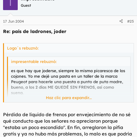
I
Guest
17 Jun 2004
#25
Re: país de ladrones, joder
Logo´s rebuznó:
impresentable rebuznó:
es que hay que joderse, siempre la misma picaresca de los
cojones. Yo me dejé una pasta en un taller de la marca
Peugeot para hacerle una puesta a punto de puta madre,
bueno, a los 2 días ME QUEDÉ SIN FRENOS, así como
suena.
Haz clic para expandir...
Suerte que fue en una calle con poco tráfico y no en
carretera a toda hostia.
Haz clic para expandir...
Pérdida de líquido de frenos por envejecimiento de no sé
Además de lafrones, incompetentes
qué conducto que los señores no apreciaron porque
Y al final de que fue el fallo ¿perdida del liquido de freno?
¿rotura del ABS?
"estaba un poco escondido". En fin, arreglaron la pifia
gratis y ya no hubo más problemas, lo malo es que podría