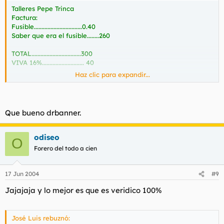
Mi padre estoy seguro que por tal de tener el coche listo
Talleres Pepe Trinca
para poder salir de viaje lo paga.
Factura:
Fusible................................0.40
Es una putada ¿no?
Saber que era el fusible........260
Te la pueden meter doblada y sacarte el dinero por la cara.
TOTAL.................................300
VIVA 16%............................ 40
Haz clic para expandir...
TOTAL A PAGAR...................340
Que bueno drbanner.
odiseo
O
Forero del todo a cien
17 Jun 2004
#9
Jajajaja y lo mejor es que es veridico 100%
José Luis rebuznó: