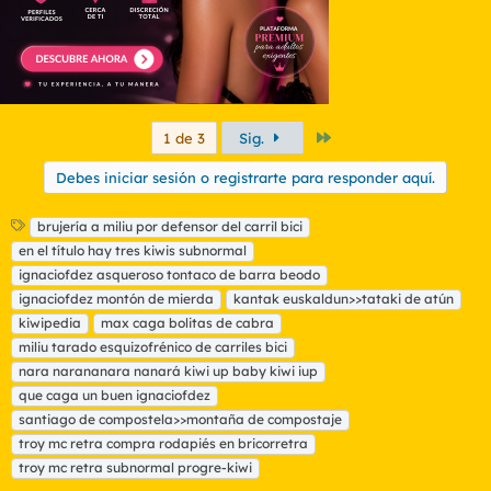
Último
1 de 3
Sig.
Debes iniciar sesión o registrarte para responder aquí.
E
brujería a miliu por defensor del carril bici
t
en el título hay tres kiwis subnormal
i
ignaciofdez asqueroso tontaco de barra beodo
q
ignaciofdez montón de mierda
kantak euskaldun>>tataki de atún
u
kiwipedia
e
max caga bolitas de cabra
t
miliu tarado esquizofrénico de carriles bici
a
nara narananara nanará kiwi up baby kiwi iup
s
que caga un buen ignaciofdez
santiago de compostela>>montaña de compostaje
troy mc retra compra rodapiés en bricorretra
troy mc retra subnormal progre-kiwi