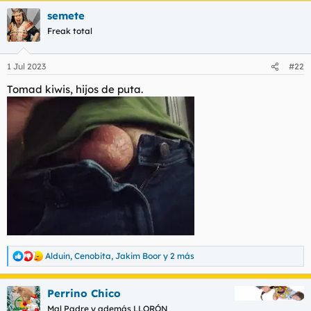
semete
Freak total
1 Jul 2023
#22
Tomad kiwis, hijos de puta.
Alduin
,
Cenobita
,
Jakim Boor
y 2 más
R
e
a
Perrino Chico
c
c
Mal Padre y además LLORÓN