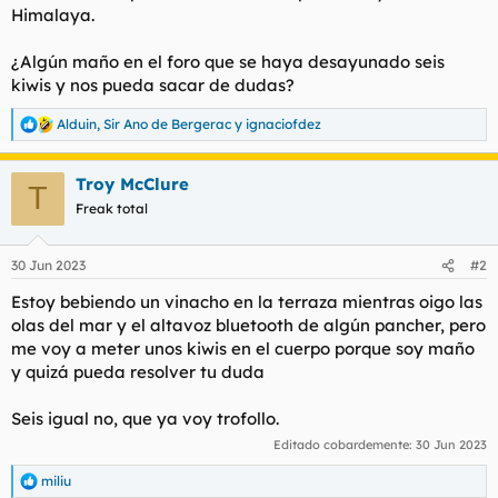
Himalaya.
l
i
t
o
e
¿Algún maño en el foro que se haya desayunado seis
m
kiwis y nos pueda sacar de dudas?
a
Alduin
,
Sir Ano de Bergerac
y
ignaciofdez
R
e
a
Troy McClure
c
T
c
Freak total
i
o
n
30 Jun 2023
#2
e
s
Estoy bebiendo un vinacho en la terraza mientras oigo las
:
olas del mar y el altavoz bluetooth de algún pancher, pero
me voy a meter unos kiwis en el cuerpo porque soy maño
y quizá pueda resolver tu duda
Seis igual no, que ya voy trofollo.
Editado cobardemente:
30 Jun 2023
miliu
R