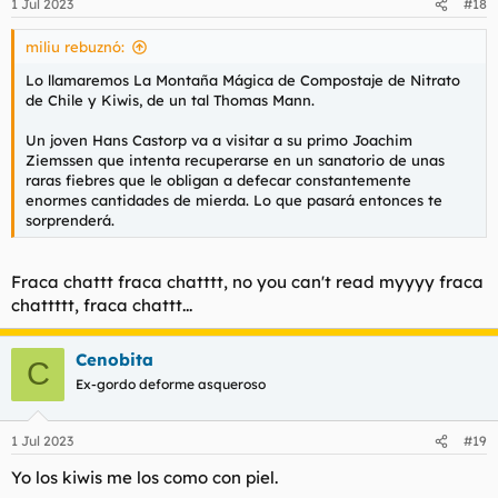
1 Jul 2023
#18
e
s
miliu rebuznó:
:
Lo llamaremos La Montaña Mágica de Compostaje de Nitrato
de Chile y Kiwis, de un tal Thomas Mann.
Un joven Hans Castorp va a visitar a su primo Joachim
Ziemssen que intenta recuperarse en un sanatorio de unas
raras fiebres que le obligan a defecar constantemente
enormes cantidades de mierda. Lo que pasará entonces te
sorprenderá.
Fraca chattt fraca chatttt, no you can't read myyyy fraca
chattttt, fraca chattt...
Cenobita
C
Ex-gordo deforme asqueroso
1 Jul 2023
#19
Yo los kiwis me los como con piel.