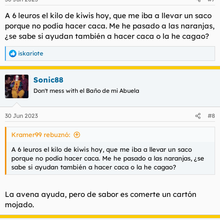
e
s
A 6 leuros el kilo de kiwis hoy, que me iba a llevar un saco
:
porque no podía hacer caca. Me he pasado a las naranjas,
¿se sabe si ayudan también a hacer caca o la he cagao?
iskariote
R
e
a
Sonic88
c
c
Don't mess with el Baño de mi Abuela
i
o
n
30 Jun 2023
#8
e
s
Kramer99 rebuznó:
:
A 6 leuros el kilo de kiwis hoy, que me iba a llevar un saco
porque no podía hacer caca. Me he pasado a las naranjas, ¿se
sabe si ayudan también a hacer caca o la he cagao?
La avena ayuda, pero de sabor es comerte un cartón
mojado.