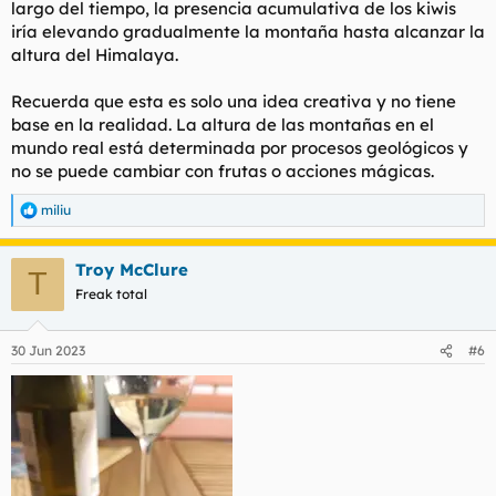
largo del tiempo, la presencia acumulativa de los kiwis
iría elevando gradualmente la montaña hasta alcanzar la
altura del Himalaya.
Recuerda que esta es solo una idea creativa y no tiene
base en la realidad. La altura de las montañas en el
mundo real está determinada por procesos geológicos y
no se puede cambiar con frutas o acciones mágicas.
miliu
R
e
a
Troy McClure
c
T
c
Freak total
i
o
n
30 Jun 2023
#6
e
s
: