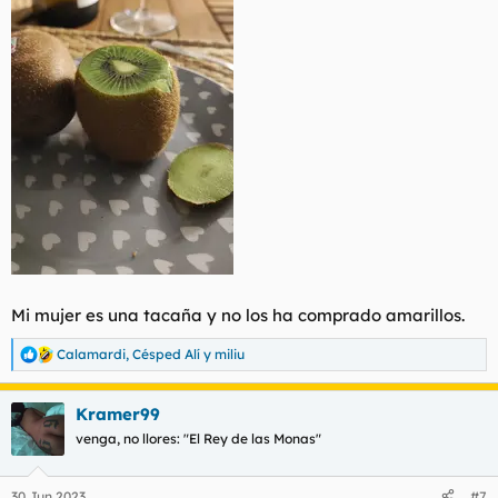
Mi mujer es una tacaña y no los ha comprado amarillos.
Calamardi
,
Césped Alí
y
miliu
R
e
a
Kramer99
c
c
venga, no llores: "El Rey de las Monas"
i
o
n
30 Jun 2023
#7