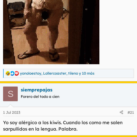
yonoloestoy
,
Lollercoaster
,
tileno
y 10 más
R
e
a
siemprepajas
c
S
c
Forero del todo a cien
i
o
n
1 Jul 2023
#21
e
s
Yo soy alérgico a los kiwis. Cuando los como me salen
:
sarpullidos en la lengua. Palabra.