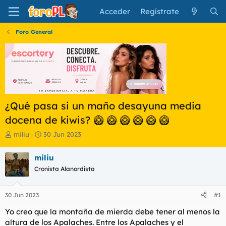
Acceder
Regístrate
Foro General
¿Qué pasa si un maño desayuna media
docena de kiwis? 🥝 🥝 🥝 🥝 🥝 🥝
I
F
miliu
30 Jun 2023
n
e
i
c
miliu
c
h
Cronista Alanordista
i
a
a
d
d
e
30 Jun 2023
#1
o
i
r
n
Yo creo que la montaña de mierda debe tener al menos la
d
i
altura de los Apalaches. Entre los Apalaches y el
e
c