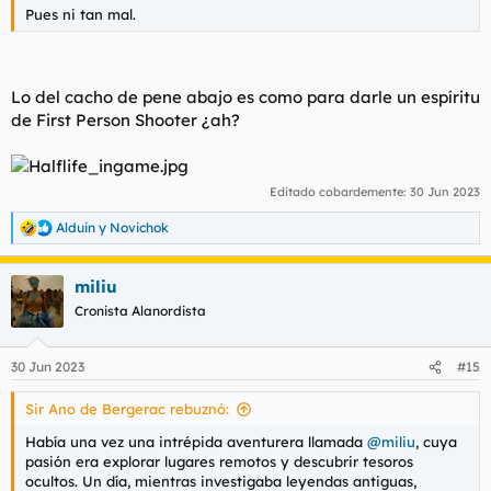
Pues ni tan mal.
Lo del cacho de pene abajo es como para darle un espíritu
de First Person Shooter ¿ah?
Editado cobardemente:
30 Jun 2023
Alduin
y
Novichok
R
e
a
miliu
c
c
Cronista Alanordista
i
o
n
30 Jun 2023
#15
e
s
Sir Ano de Bergerac rebuznó:
:
Había una vez una intrépida aventurera llamada
@miliu
, cuya
pasión era explorar lugares remotos y descubrir tesoros
ocultos. Un día, mientras investigaba leyendas antiguas,