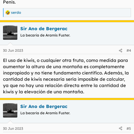
Penis.
serdo
R
e
a
Sir Ano de Bergerac
c
c
La becaria de Aramís Fuster.
i
o
n
30 Jun 2023
#4
e
s
El uso de kiwis, o cualquier otra fruta, como medida para
:
aumentar la altura de una montaña es completamente
inapropiado y no tiene fundamento científico. Además, la
cantidad de kiwis necesaria sería imposible de calcular,
ya que no hay una relación directa entre la cantidad de
kiwis y la elevación de una montaña.
Sir Ano de Bergerac
La becaria de Aramís Fuster.
30 Jun 2023
#5