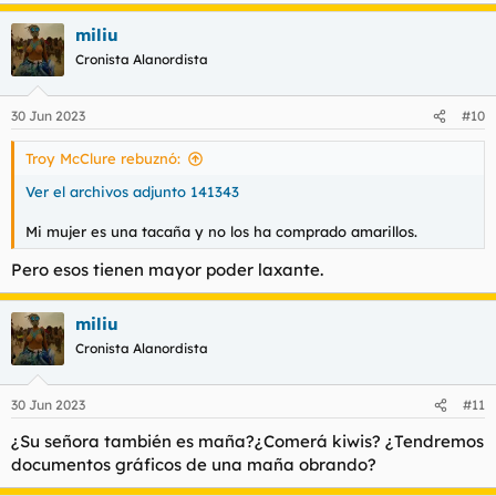
kiwis. Miles o incluso millones de personas podrían unirse en
miliu
una comunidad para llevar kiwis a los Apalaches y colocarlos
en la cima de la montaña. A lo largo del tiempo, la presencia
Cronista Alanordista
acumulativa de los kiwis iría elevando gradualmente la
montaña hasta alcanzar la altura del Himalaya.
30 Jun 2023
#10
Recuerda que esta es solo una idea creativa y no tiene base
en la realidad. La altura de las montañas en el mundo real está
Troy McClure rebuznó:
determinada por procesos geológicos y no se puede cambiar
Ver el archivos adjunto 141343
con frutas o acciones mágicas.
Mi mujer es una tacaña y no los ha comprado amarillos.
Pero esos tienen mayor poder laxante.
miliu
Cronista Alanordista
30 Jun 2023
#11
¿Su señora también es maña?¿Comerá kiwis? ¿Tendremos
documentos gráficos de una maña obrando?