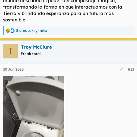
mundo descubrió el poder del compostaje mágico,
transformando la forma en que interactuamos con la
Tierra y brindando esperanza para un futuro más
sostenible.
thorndoski
y
miliu
R
e
a
Troy McClure
c
T
c
Freak total
i
o
n
30 Jun 2023
#13
e
s
: