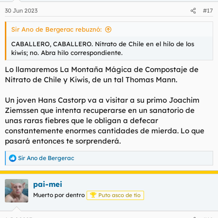
30 Jun 2023
#17
Y así, gracias al coraje y la curiosidad de
@miliu
, el mundo
descubrió el poder del compostaje mágico, transformando la
Sir Ano de Bergerac rebuznó:
forma en que interactuamos con la Tierra y brindando
esperanza para un futuro más sostenible.
CABALLERO, CABALLERO. Nitrato de Chile en el hilo de los
kiwis; no. Abra hilo correspondiente.
Lo llamaremos La Montaña Mágica de Compostaje de
Nitrato de Chile y Kiwis, de un tal Thomas Mann.
Un joven Hans Castorp va a visitar a su primo Joachim
Ziemssen que intenta recuperarse en un sanatorio de
unas raras fiebres que le obligan a defecar
constantemente enormes cantidades de mierda. Lo que
pasará entonces te sorprenderá.
Sir Ano de Bergerac
R
e
a
pai-mei
c
c
Muerto por dentro
Puto asco de tío
i
o
n