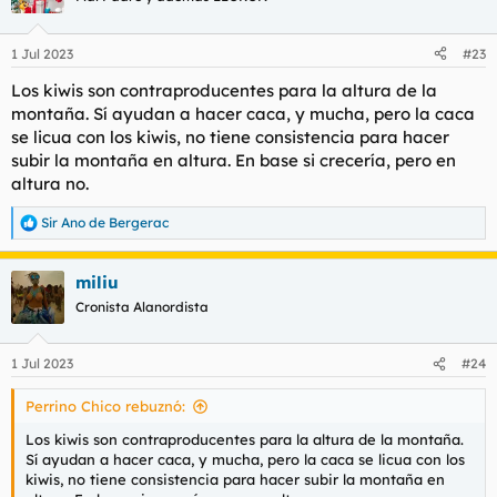
i
o
n
1 Jul 2023
#23
e
s
Los kiwis son contraproducentes para la altura de la
:
montaña. Sí ayudan a hacer caca, y mucha, pero la caca
se licua con los kiwis, no tiene consistencia para hacer
subir la montaña en altura. En base si crecería, pero en
altura no.
Sir Ano de Bergerac
R
e
a
miliu
c
c
Cronista Alanordista
i
o
n
1 Jul 2023
#24
e
s
Perrino Chico rebuznó:
:
Los kiwis son contraproducentes para la altura de la montaña.
Sí ayudan a hacer caca, y mucha, pero la caca se licua con los
kiwis, no tiene consistencia para hacer subir la montaña en