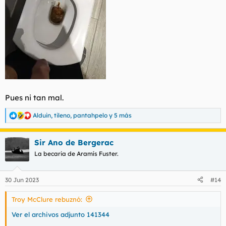
Pues ni tan mal.
Alduin
,
tileno
,
pantahpelo
y 5 más
R
e
a
Sir Ano de Bergerac
c
c
La becaria de Aramís Fuster.
i
o
n
30 Jun 2023
#14
e
s
Troy McClure rebuznó:
:
Ver el archivos adjunto 141344