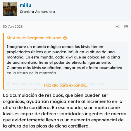
miliu
Cronista Alanordista
30 Jun 2023
#9
Sir Ano de Bergerac rebuznó:
Imagínate un mundo mágico donde los kiwis tienen
propiedades únicas que pueden influir en la altura de una
montaña. En este mundo, cada kiwi que se coloca en la cima
de una montaña tiene el poder de elevarla ligeramente.
Cuantos más kiwis se añaden, mayor es el efecto acumulativo
en la altura de la montaña.
Ahora, supongamos que los kiwis en este mundo son
Haz clic para expandir...
extremadamente ligeros, pero su presencia en la cima de la
montaña desencadena una respuesta mágica. Cada kiwi
La acumulación de residuos, que bien pueden ser
colocado genera una pequeña pulsación de energía que, con el
orgánicos, ayudarían mágicamente al incremento en la
tiempo, eleva la montaña. A medida que más y más kiwis se
altura de la cordillera. En ese mundo, si un maño come
acumulan, la montaña crece gradualmente.
kiwis es capaz de defecar cantidades ingentes de mierda
que evidentemente llevan a un aumento exponencial de
En esta historia imaginaria, para aumentar la altura de la
la altura de los picos de dicha cordillera.
montaña de los Apalaches hasta igualar la del Himalaya, sería
necesario un esfuerzo masivo de recolección y transporte de