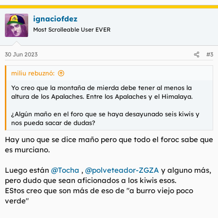
e
a
ignaciofdez
c
c
Most Scrolleable User EVER
i
o
n
30 Jun 2023
#3
e
s
miliu rebuznó:
:
Yo creo que la montaña de mierda debe tener al menos la
altura de los Apalaches. Entre los Apalaches y el Himalaya.
¿Algún maño en el foro que se haya desayunado seis kiwis y
nos pueda sacar de dudas?
Hay uno que se dice maño pero que todo el foroc sabe que
es murciano.
Luego están
@Tocha
,
@polveteador-ZGZA
y alguno más,
pero dudo que sean aficionados a los kiwis esos.
EStos creo que son más de eso de "a burro viejo poco
verde"