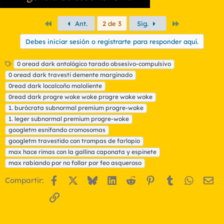
Primero
Último
Ant.
2 de 3
Sig.
Debes iniciar sesión o registrarte para responder aquí.
E
0 oread dark antológico tarado obsesivo-compulsivo
t
0 oread dark travesti demente marginado
i
0read dark localcoño maloliente
q
0read dark progre woke woke progre woke woke
u
1. burócrata subnormal premium progre-woke
e
t
1. leger subnormal premium progre-woke
a
googletm esnifando cromosomas
s
googletm travestido con trompas de farlopio
max hace rimas con la gallina caponata y espinete
max rabiando por no follar por feo asqueroso
Facebook
X
Bluesky
LinkedIn
Reddit
Pinterest
Tumblr
WhatsA
Em
Compartir:
Enlace