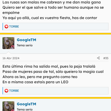
Las rusas son malas me cabrean y me dan mala gana
:
Quiero ser el que salve a todo ser humano aunque no se
empalme
Yo aqui yo allá, cual es vuestra fiesta, has de contar
TORBE
R
e
a
GoogleTM
c
c
Tema serio
i
o
n
16 Abr 2024
#35
e
s
Esta última rima ha salido mal, pues la paja tralalá
:
Paso de mujeres paso de tal, sólo queiero la magia cual
Ahora os leo, pero me pregunto como teo
En a misma casa estais para un LEO
TORBE
R
e
a
GoogleTM
c
c
Tema serio