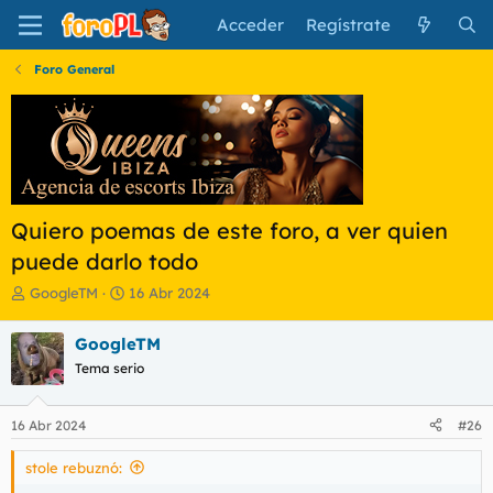
Acceder
Regístrate
Foro General
Quiero poemas de este foro, a ver quien
puede darlo todo
I
F
GoogleTM
16 Abr 2024
n
e
i
c
GoogleTM
c
h
Tema serio
i
a
a
d
d
e
16 Abr 2024
#26
o
i
r
n
stole rebuznó:
d
i
e
c