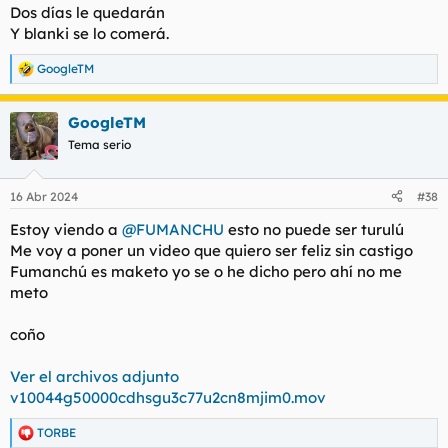
Dos días le quedarán
Y blanki se lo comerá.
GoogleTM
R
e
a
GoogleTM
c
c
Tema serio
i
o
n
16 Abr 2024
#38
e
s
Estoy viendo a
@FUMANCHU
esto no puede ser turulú
:
Me voy a poner un video que quiero ser feliz sin castigo
Fumanchú es maketo yo se o he dicho pero ahí no me
meto
coño
Ver el archivos adjunto
v10044g50000cdhsgu3c77u2cn8mjim0.mov
TORBE
R