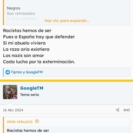
Negros
Son retrasados
Y muy violentos
Haz clic para expandir...
En mi país no quiero
Racistas hemos de ser
Negros
Pues a España hay que defender
Si mi abuelo viviera
La raza aria existiera
Los nazis son amor
Cada lucha por la exterminación.
Tipton
y
GoogleTM
R
e
a
GoogleTM
c
c
Tema serio
i
o
n
16 Abr 2024
#45
e
s
stole rebuznó:
:
Racistas hemos de ser