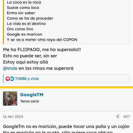
La coca es la roca
l
i
Suave como loca
t
o
Entra sin saber
e
Como se ha de proceder
m
La vida es el destino
a
Oro como lino
Google es maricon
Y se va a meter otra raya del COPON
Me ha FLIIPADO, me ha superado!!!
Esto no puede ser, sin ser
Estoy aquí estoy allá
@stole
en las rimas me superará
TORBE
y
stole
R
e
a
GoogleTM
c
c
Tema serio
i
o
n
16 Abr 2024
#27
e
s
GoogleTm no es maricón, puede tocar una polla y un cojón
:
No es maricón no le gusta, sólo quiere coca obtusa