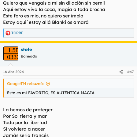
Quiero que vengais a mi sin dilación sin pernil
Aquí estoy viva la coca, magia a toda brocha
Este foro es mio, no quiero ser impío
Estoy aqui´estoy allá Blanki os amará
TORBE
R
e
a
stole
c
c
Baneado
i
o
n
16 Abr 2024
#47
e
s
GoogleTM rebuznó:
:
Este es mi FAVORITO, ES AUTÉNTICA MAGIA
La hemos de proteger
Por Sol tierra y mar
Todo por la libertad
Si volviera a nacer
Jamás sería francés