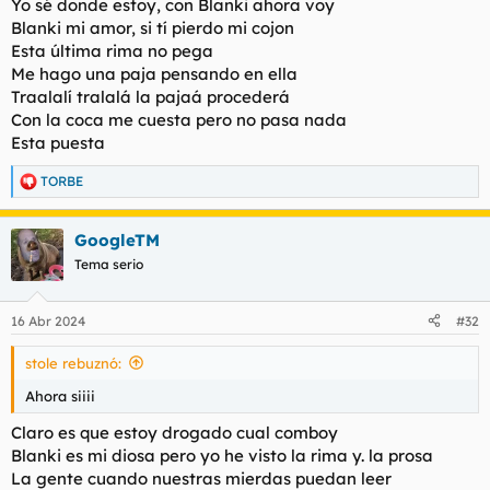
Yo sé donde estoy, con Blanki ahora voy
Blanki mi amor, si tí pierdo mi cojon
Esta última rima no pega
Me hago una paja pensando en ella
Traalalí tralalá la pajaá procederá
Con la coca me cuesta pero no pasa nada
Esta puesta
TORBE
R
e
a
GoogleTM
c
c
Tema serio
i
o
n
16 Abr 2024
#32
e
s
stole rebuznó:
:
Ahora siiii
Claro es que estoy drogado cual comboy
Blanki es mi diosa pero yo he visto la rima y. la prosa
La gente cuando nuestras mierdas puedan leer