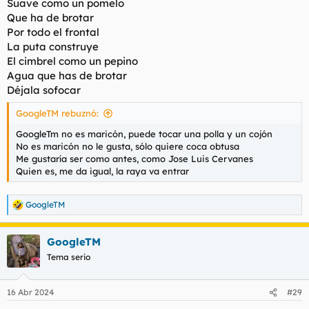
Suave como un pomelo
Que ha de brotar
Por todo el frontal
La puta construye
El cimbrel como un pepino
Agua que has de brotar
Déjala sofocar
GoogleTM rebuznó:
GoogleTm no es maricón, puede tocar una polla y un cojón
No es maricón no le gusta, sólo quiere coca obtusa
Me gustaría ser como antes, como Jose Luis Cervanes
Quien es, me da igual, la raya va entrar
GoogleTM
R
e
a
GoogleTM
c
c
Tema serio
i
o
n
16 Abr 2024
#29
e
s