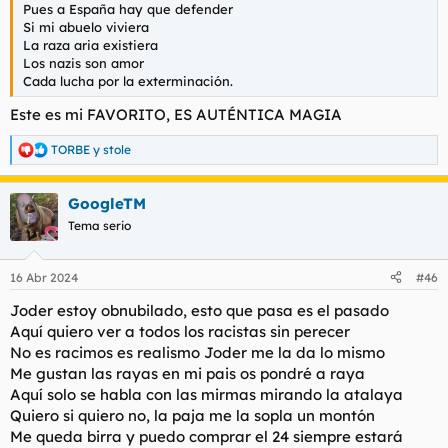
Pues a España hay que defender
Si mi abuelo viviera
La raza aria existiera
Los nazis son amor
Cada lucha por la exterminación.
Este es mi FAVORITO, ES AUTÉNTICA MAGIA
TORBE
y
stole
R
e
a
GoogleTM
c
c
Tema serio
i
o
n
16 Abr 2024
#46
e
s
Joder estoy obnubilado, esto que pasa es el pasado
:
Aquí quiero ver a todos los racistas sin perecer
No es racimos es realismo Joder me la da lo mismo
Me gustan las rayas en mi pais os pondré a raya
Aquí solo se habla con las mirmas mirando la atalaya
Quiero si quiero no, la paja me la sopla un montón
Me queda birra y puedo comprar el 24 siempre estará