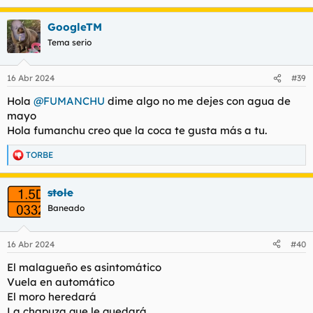
e
a
GoogleTM
c
c
Tema serio
i
o
n
16 Abr 2024
#39
e
s
Hola
@FUMANCHU
dime algo no me dejes con agua de
:
mayo
Hola fumanchu creo que la coca te gusta más a tu.
TORBE
R
e
a
stole
c
c
Baneado
i
o
n
16 Abr 2024
#40
e
s
El malagueño es asintomático
:
Vuela en automático
El moro heredará
La chapuza que le quedará