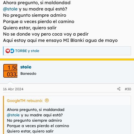
Ahora pregunto, si maldandad
:
@stole
y su madre aquí está?
No pregunto siempre admiro
Porque a veces pierdo el camino
Quiero estar, quiero salir
No se donde voy pero coca voy a pedir
Aquí estoy aquí me ensayo MI Blanki agua de mayo
TORBE
y
stole
R
e
a
stole
c
c
Baneado
i
o
n
16 Abr 2024
#30
e
s
GoogleTM rebuznó:
:
Ahora pregunto, si maldandad
@stole
y su madre aquí está?
No pregunto siempre admiro
Porque a veces pierdo el camino
Quiero estar, quiero salir