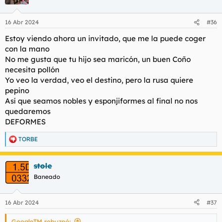
i
o
n
16 Abr 2024
#36
e
s
Estoy viendo ahora un invitado, que me la puede coger
:
con la mano
No me gusta que tu hijo sea maricón, un buen Coño
necesita pollón
Yo veo la verdad, veo el destino, pero la rusa quiere
pepino
Así que seamos nobles y esponjiformes al final no nos
quedaremos
DEFORMES
TORBE
R
e
a
stole
c
c
Baneado
i
o
n
16 Abr 2024
#37
e
s
GoogleTM rebuznó:
: