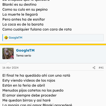
Blanki es su destino
Como su culo en su pepino
La muerte le llegará
Pero antes ha de esnifar
La coca es de la barata
Como cualquier fulana con cara de rata
GoogleTM
R
e
a
GoogleTM
c
c
Tema serio
i
o
n
16 Abr 2024
#41
e
s
El final te ha quedádo ahí con una ratá
:
Esty viendo vídeos de los rojos
Están en la feria de abril
Menudos pijos catetos no los puedo
El amor siempre debe proceder
Me quedan birras y así haré
La magia con mi amor Blanki procederé