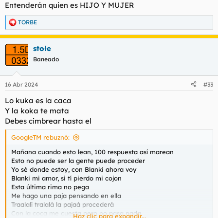
Entenderán quien es HIJO Y MUJER
TORBE
R
e
a
stole
c
c
Baneado
i
o
n
16 Abr 2024
#33
e
s
Lo kuka es la caca
:
Y la koka te mata
Debes cimbrear hasta el
GoogleTM rebuznó:
Mañana cuando esto lean, 100 respuesta así marean
Esto no puede ser la gente puede proceder
Yo sé donde estoy, con Blanki ahora voy
Blanki mi amor, si tí pierdo mi cojon
Esta última rima no pega
Me hago una paja pensando en ella
Traalalí tralalá la pajaá procederá
Con la coca me cuesta pero no pasa nada
Haz clic para expandir...