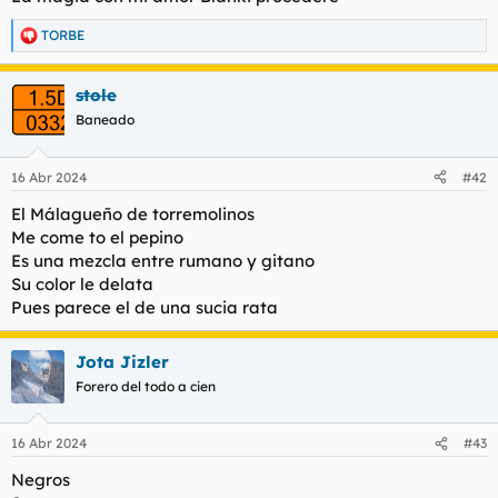
TORBE
R
e
a
stole
c
c
Baneado
i
o
n
16 Abr 2024
#42
e
s
El Málagueño de torremolinos
:
Me come to el pepino
Es una mezcla entre rumano y gitano
Su color le delata
Pues parece el de una sucia rata
Jota Jizler
Forero del todo a cien
16 Abr 2024
#43
Negros