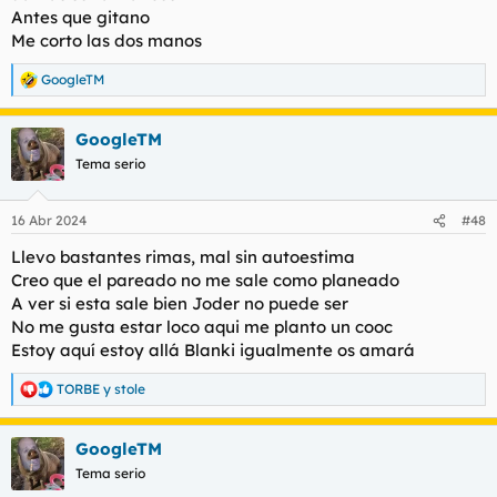
Antes que gitano
Me corto las dos manos
GoogleTM
R
e
a
GoogleTM
c
c
Tema serio
i
o
n
16 Abr 2024
#48
e
s
Llevo bastantes rimas, mal sin autoestima
:
Creo que el pareado no me sale como planeado
A ver si esta sale bien Joder no puede ser
No me gusta estar loco aqui me planto un cooc
Estoy aquí estoy allá Blanki igualmente os amará
TORBE
y
stole
R
e
a
GoogleTM
c
c
Tema serio
i