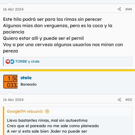
o
n
16 Abr 2024
#49
e
s
Este hilo podrá ser para las rimas sin perecer
:
Algunas mias dan verguenza, pero es la coca y la
paciencia
Quiero estar allí y puede ser el pernil
Voy a por una cerveza algunos usuarios nos miran con
pereza
TORBE
y
stole
R
e
a
stole
c
c
Baneado
i
o
n
16 Abr 2024
#50
e
s
GoogleTM rebuznó:
:
Llevo bastantes rimas, mal sin autoestima
Creo que el pareado no me sale como planeado
A ver si esta sale bien Joder no puede ser