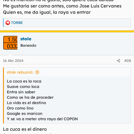
Me gustaría ser como antes, como Jose Luis Cervanes
Quien es, me da igual, la raya va entrar
TORBE
R
e
a
stole
c
c
Baneado
i
o
n
16 Abr 2024
#28
e
s
stole rebuznó:
:
La coca es la roca
Suave como loca
Entra sin saber
Como se ha de proceder
La vida es el destino
Oro como lino
Google es maricon
Y se va a meter otra raya del COPON
La cuca es el dinero