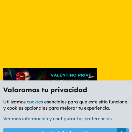
Valoramos tu privacidad
Utilizamos
cookies
esenciales para que este sitio funcione,
y cookies opcionales para mejorar tu experiencia.
Foro General
Ver más información y configurar tus preferencias
Cookies
PL OLDSTYLE AMARILLO
Cambiar fuente
Español (ES)