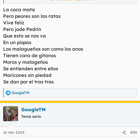
Esta puesta
La coca mata
Pero peores son las ratas
Vive feliz
Pero jode Pedrín
Que esto se nos va
En un pispas
Los malagueños son como los anos
Tienen cara de gitanos
Moros y malageños
Se entienden entre ellos
Maricones sin piedad
Se dan por el tras tras
GoogleTM
R
e
a
GoogleTM
c
c
Tema serio
i
o
n
16 Abr 2024
#34
e
s