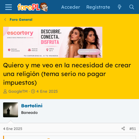
Acceder
Regístrate
Foro General
Quiero y me veo en la necesidad de crear
una religión (tema serio no pagar
impuestos)
I
F
GoogleTM
4 Ene 2025
n
e
i
c
Bartolini
c
h
Baneado
i
a
a
d
d
e
4 Ene 2025
#51
o
i
r
n