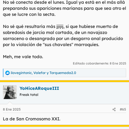
No sé conecta desde el lunes. Igual ya está en el más allá
preparando sus apariciones marianas para que sea otro el
que se lucre con la secta.
No sé qué resultaría más jjijij, si que hubiese muerto de
sobredosis de jarcia mal cortada, de un navajazo
sarraceno o desangrado por un desgarro anal producido
por la violación de "sus chavales" marroquíes.
Meh, me vale todo.
Editado cobardemente:
8 Ene 2025
ilovegintonic
,
Valefor
y
Torquemada2.0
R
e
a
YoHiceARoqueIII
c
c
Freak total
i
o
n
8 Ene 2025
#65
e
s
La de San Cromosomo XXI.
: