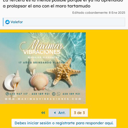
a prolapsar el ano con el moro tartamudo
Editado cobardemente:
8 Ene 2025
Valefor
R
e
a
c
c
i
o
n
e
s
:
Primero
Ant.
3 de 3
Debes iniciar sesión o registrarte para responder aquí.