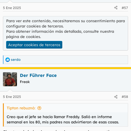
5 Ene 2025
#57
Para ver este contenido, necesitaremos su consentimiento para
configurar cookies de terceros.
Para obtener información más detallada, consulte nuestra
página de cookies
.
Aceptar cookies de terceros
serdo
R
e
a
Der Führer Face
c
c
Freak
i
o
n
5 Ene 2025
#58
e
s
Tipton rebuznó:
:
Creo que el jefe se hacía llamar Freddy. Salió en informe
semanal en los 80, mis padres nos advirtieron de esas cosas.