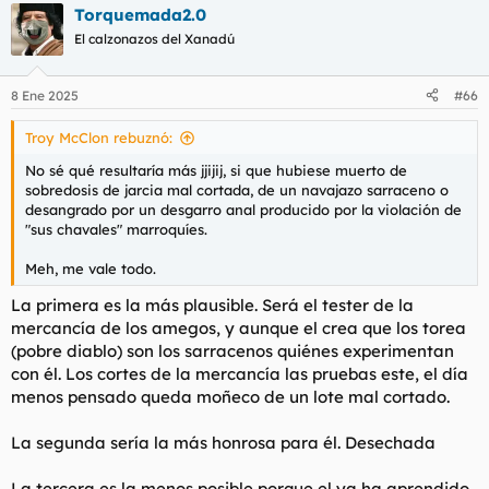
Torquemada2.0
El calzonazos del Xanadú
8 Ene 2025
#66
Troy McClon rebuznó:
No sé qué resultaría más jjijij, si que hubiese muerto de
sobredosis de jarcia mal cortada, de un navajazo sarraceno o
desangrado por un desgarro anal producido por la violación de
"sus chavales" marroquíes.
Meh, me vale todo.
La primera es la más plausible. Será el tester de la
mercancía de los amegos, y aunque el crea que los torea
(pobre diablo) son los sarracenos quiénes experimentan
con él. Los cortes de la mercancía las pruebas este, el día
menos pensado queda moñeco de un lote mal cortado.
La segunda sería la más honrosa para él. Desechada
La tercera es la menos posible porque el ya ha aprendido