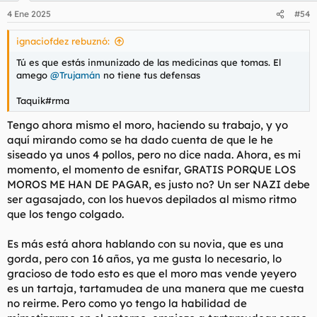
n
4 Ene 2025
#54
e
s
ignaciofdez rebuznó:
:
Tú es que estás inmunizado de las medicinas que tomas. El
amego
@Trujamán
no tiene tus defensas
Taquik#rma
Tengo ahora mismo el moro, haciendo su trabajo, y yo
aquí mirando como se ha dado cuenta de que le he
siseado ya unos 4 pollos, pero no dice nada. Ahora, es mi
momento, el momento de esnifar, GRATIS PORQUE LOS
MOROS ME HAN DE PAGAR, es justo no? Un ser NAZI debe
ser agasajado, con los huevos depilados al mismo ritmo
que los tengo colgado.
Es más está ahora hablando con su novia, que es una
gorda, pero con 16 años, ya me gusta lo necesario, lo
gracioso de todo esto es que el moro mas vende yeyero
es un tartaja, tartamudea de una manera que me cuesta
no reirme. Pero como yo tengo la habilidad de