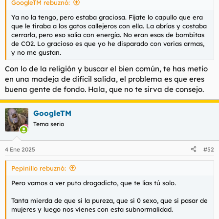
GoogleTM rebuznó:
d
i
e
c
Ya no la tengo, pero estaba graciosa. Fíjate lo capullo que era
l
i
que le tiraba a los gatos callejeros con ella. La abrías y costaba
t
o
cerrarla, pero eso salía con energía. No eran esas de bombitas
e
de CO2. Lo gracioso es que yo he disparado con varias armas,
m
y no me gustan.
a
Con lo de la religión y buscar el bien común, te has metio
en una madeja de difícil salida, el problema es que eres
buena gente de fondo. Hala, que no te sirva de consejo.
GoogleTM
Tema serio
4 Ene 2025
#52
Pepinillo rebuznó:
Pero vamos a ver puto drogadicto, que te lías tú solo.
Tanta mierda de que si la pureza, que si 0 sexo, que si pasar de
mujeres y luego nos vienes con esta subnormalidad.