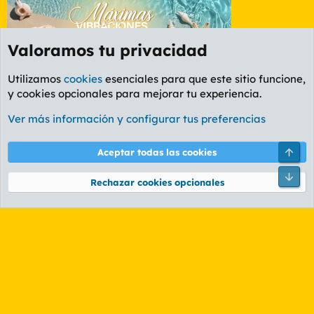
Valoramos tu privacidad
Utilizamos
cookies
esenciales para que este sitio funcione,
y cookies opcionales para mejorar tu experiencia.
Foro General
Ver más información y configurar tus preferencias
Cookies
PL OLDSTYLE AMARILLO
Cambiar fuente
Español (ES)
Arri
Aceptar todas las cookies
Contáctanos
Términos y reglas
Política de privacidad
Ayuda
R
Pie
S
Rechazar cookies opcionales
S
®
Community platform by XenForo
© 2010-2026 XenForo Ltd.