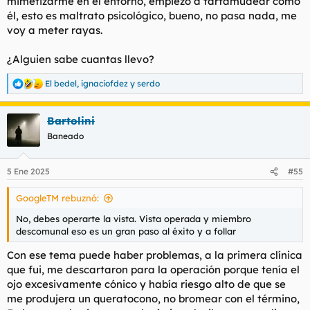
mimetizarme en el entorno, empiezo a tartamudear como
él, esto es maltrato psicológico, bueno, no pasa nada, me
voy a meter rayas.
¿Alguien sabe cuantas llevo?
El bedel
,
ignaciofdez
y
serdo
R
e
a
Bartolini
c
c
Baneado
i
o
n
5 Ene 2025
#55
e
s
GoogleTM rebuznó:
:
No, debes operarte la vista. Vista operada y miembro
descomunal eso es un gran paso al éxito y a follar
Con ese tema puede haber problemas, a la primera clínica
que fui, me descartaron para la operación porque tenía el
ojo excesivamente cónico y había riesgo alto de que se
me produjera un queratocono, no bromear con el término,