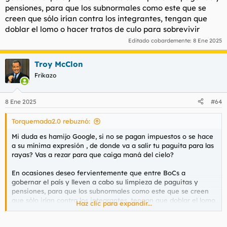
pensiones, para que los subnormales como este que se
creen que sólo irían contra los integrantes, tengan que
doblar el lomo o hacer tratos de culo para sobrevivir
Editado cobardemente:
8 Ene 2025
Troy McClon
Frikazo
8 Ene 2025
#64
Torquemada2.0 rebuznó:
Mi duda es hamijo Google, si no se pagan impuestos o se hace
a su mínima expresión , de donde va a salir tu paguita para las
rayas? Vas a rezar para que caiga maná del cielo?
En ocasiones deseo fervientemente que entre BoCs a
gobernar el país y lleven a cabo su limpieza de paguitas y
pensiones, para que los subnormales como este que se creen
que sólo irían contra los integrantes, tengan que doblar el lomo
Haz clic para expandir...
o hacer tratos de culo para sobrevivir