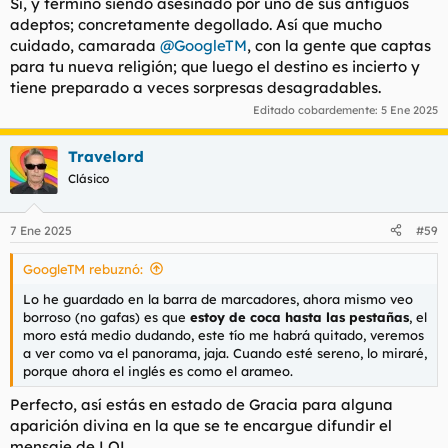
Sí, y terminó siendo asesinado por uno de sus antiguos
adeptos; concretamente degollado. Así que mucho
cuidado, camarada
@GoogleTM
, con la gente que captas
para tu nueva religión; que luego el destino es incierto y
tiene preparado a veces sorpresas desagradables.
Editado cobardemente:
5 Ene 2025
Travelord
Clásico
7 Ene 2025
#59
GoogleTM rebuznó:
Lo he guardado en la barra de marcadores, ahora mismo veo
borroso (no gafas) es que
estoy de coca hasta las pestañas
, el
moro está medio dudando, este tío me habrá quitado, veremos
a ver como va el panorama, jaja. Cuando esté sereno, lo miraré,
porque ahora el inglés es como el arameo.
Perfecto, así estás en estado de Gracia para alguna
aparición divina en la que se te encargue difundir el
mensaje de LOL.