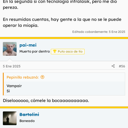
En la segunda sí con tecnología intralasik, pero me dio
pereza.
En resumidas cuentas, hay gente a la que no se le puede
operar la miopía.
Editado cobardemente:
5 Ene 2025
pai-mei
Muerto por dentro
Puto asco de tío
5 Ene 2025
#56
Pepinillo rebuznó:
Vampair
Si
Díseloooooo, cómele la bocaaaaaaaaaa.
Bartolini
Baneado