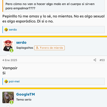
Pero cómo no van a hacer algo malo en el cuerpo si sirven
para empalmar????
Pepinlllo tú me amas y lo sé, no mientas. No es algo sexual
es algo esporádico. Dí sí o no.
serdo
R
e
a
serdo
c
c
Soplagaitas
Forero de mierda
i
o
n
4 Ene 2025
#53
e
s
Vampair
:
Si
pai-mei
R
e
a
GoogleTM
c
c
Tema serio
i
o