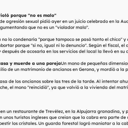
violó porque "no es malo"
 agresión sexual pidió ayer en un juicio celebrado en la Aud
 argumentando que no es un "violador malo".
lla no lo condenaría "porque tampoco se pasó tanto el chico" 
bortar porque "si no, igual ni lo denuncio". Según el fiscal,
espués de acosarla en los servicios del local la llevó en su 
casa y muerde a una pareja
Un mono de pequeñas dimensione
ilio de un matrimonio de ancianos en Gerona, y mordió a la pa
asa de los ancianos sobre las tres de la tarde. Al intentar a
oche, el mono "reincidió", ya que volvió a la vivienda del mat
en un restaurante de Trevélez, en la Alpujarra granadina, y p
n unos turistas ingleses que creían que la cabra era parte de
tir los cristales. Un guarda forestal logró maniatar a la cabr