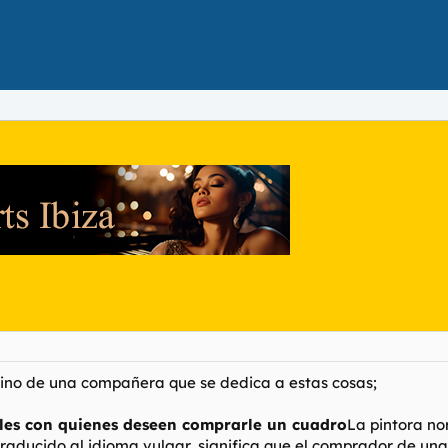
sino de una compañera que se dedica a estas cosas;
ales con quienes deseen comprarle un cuadro
La pintora no
, traducido al idioma vulgar, significa que el comprador de 