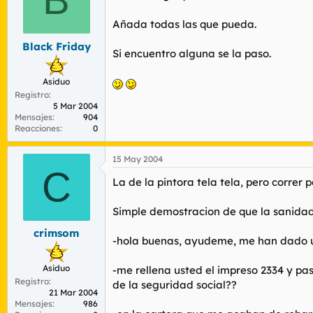
Añada todas las que pueda.
Black Friday
Si encuentro alguna se la paso.
Asiduo
Registro
5 Mar 2004
Mensajes
904
Reacciones
0
15 May 2004
C
La de la pintora tela tela, pero correr
Simple demostracion de que la sanidad
crimsom
-hola buenas, ayudeme, me han dado un
Asiduo
-me rellena usted el impreso 2334 y pa
Registro
de la seguridad social??
21 Mar 2004
Mensajes
986