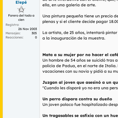
Elepé
r
n
ella, en una galería de arte.
d
i
e
c
Forero del todo a
Una pintura pequeña tiene un precio de 
l
i
cien
t
o
plenas y si el cliente decide pagar 18
Registro
e
26 Nov 2003
m
La artista, de 25 años, intentará pinta
Mensajes
305
a
Reacciones
0
a la inauguración de la muestra.
Mata a su mujer por no hacer el café
Un hombre de 54 años se suicidó tras a
policía de Padua, en el norte de Italia
vacaciones con su novio y pidió a su m
Juzgan al joven que asesinó a un qu
"Cuando les disparé yo no era una pers
Un perro dispara contra su dueño
Un joven polaco fue hospitalizado despu
Un tragasables se asfixia con un hu