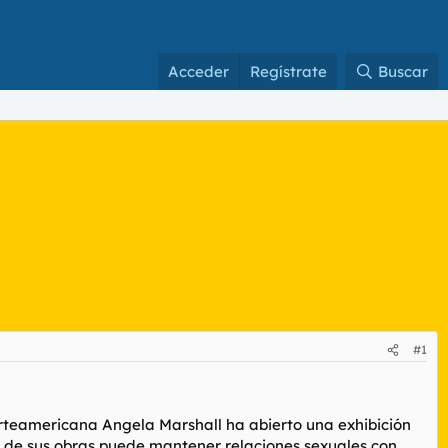
Acceder
Regístrate
Buscar
#1
rteamericana Angela Marshall ha abierto una exhibición
una de sus obras puede mantener relaciones sexuales con