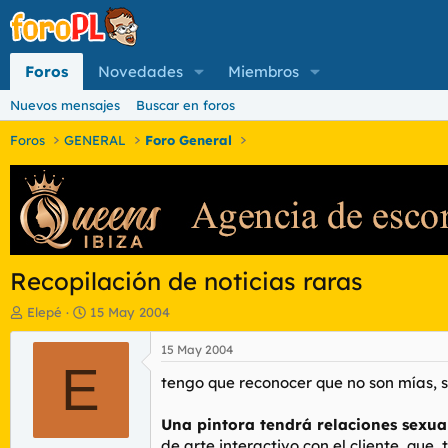
Foros
Novedades
Miembros
Nuevos mensajes
Buscar en foros
Foros
GENERAL
Foro General
Recopilación de noticias raras
I
F
Elepé
15 May 2004
n
e
i
c
15 May 2004
c
E
h
tengo que reconocer que no son mías, 
i
a
a
d
d
e
Una pintora tendrá relaciones sexu
o
i
de arte interactivo con el cliente, que