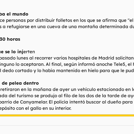
aba el mundo
e personas por distribuir folletos en los que se afirma que 
llas a refugiarse en una cueva de una montaña determinada du
 30 horas
 se lo inj
erten
pasado lunes al recorrer varios hospitales de Madrid solicita
inguno lo aceptaran. Al final, según informó anoche Tele5, el
l dedo cortado y lo había mantenido en hielo para que le pudi
o de pelea dentro
 retiraron en la mañana de ayer un vehículo estacionado en la
rada del turismo se produjo al filo de las dos de la tarde de
rrio de Canyamelar. El policía intentó buscar al dueño para q
ósito con el gallo en su interior.