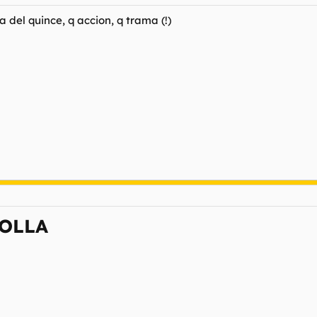
 del quince, q accion, q trama (!)
POLLA