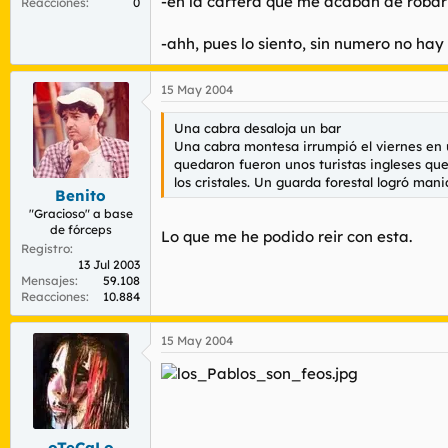
-en la cartera que me acaban de robar 
Reacciones
0
-ahh, pues lo siento, sin numero no hay c
15 May 2004
Una cabra desaloja un bar
Una cabra montesa irrumpió el viernes en un
quedaron fueron unos turistas ingleses que
los cristales. Un guarda forestal logró mania
Benito
"Gracioso" a base
de fórceps
Lo que me he podido reir con esta.
Registro
13 Jul 2003
Mensajes
59.108
Reacciones
10.884
15 May 2004
oTeCaLo