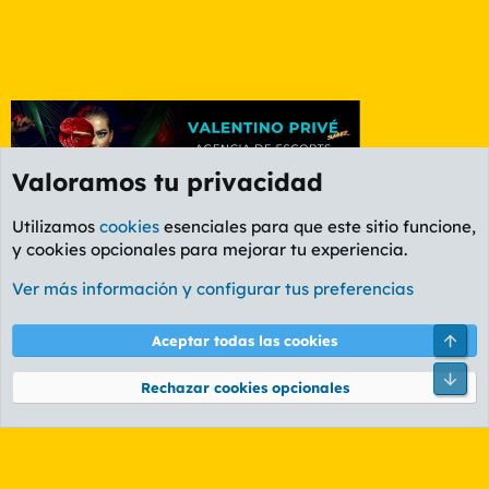
Valoramos tu privacidad
Utilizamos
cookies
esenciales para que este sitio funcione,
y cookies opcionales para mejorar tu experiencia.
Foro Informática y Videojuegos
Ver más información y configurar tus preferencias
Cookies
PL OLDSTYLE AMARILLO
Cambiar fuente
Español (ES)
Arri
Aceptar todas las cookies
Contáctanos
Términos y reglas
Política de privacidad
Ayuda
R
Pie
S
Rechazar cookies opcionales
S
®
Community platform by XenForo
© 2010-2026 XenForo Ltd.