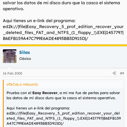
salvar los datos de mi disco duro que la casco el sistema
operativo.
Aqui tienes un e-link del programa:
ed2k://|file|Easy_Recovery_5_prof_edition_recover_your
_deleted_files_FAT_and_NTFS_(1_floppy_!).EXE|1457797|
B6EFB159A47C799E6ADE4893BB3D915D|/
Silas
Clásico
16 Feb 2005
#9
oTeCaLo rebuznó:
Prueba con el
Easy Recover
, a mi me fue de perlas para salvar
los datos de mi disco duro que la casco el sistema operativo.
Aqui tienes un e-link del programa:
ed2k://|file|Easy_Recovery_5_prof_edition_recover_your_del
eted_files_FAT_and_NTFS_(1_floppy_!).EXE|1457797|B6EFB159
A47C799E6ADE4893BB3D915D|/