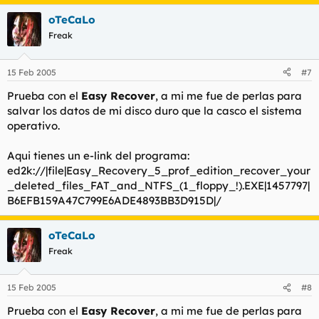
oTeCaLo
Freak
15 Feb 2005
#7
Prueba con el
Easy Recover
, a mi me fue de perlas para
salvar los datos de mi disco duro que la casco el sistema
operativo.
Aqui tienes un e-link del programa:
ed2k://|file|Easy_Recovery_5_prof_edition_recover_your
_deleted_files_FAT_and_NTFS_(1_floppy_!).EXE|1457797|
B6EFB159A47C799E6ADE4893BB3D915D|/
oTeCaLo
Freak
15 Feb 2005
#8
Prueba con el
Easy Recover
, a mi me fue de perlas para