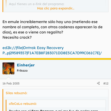
Aqui tienes un e-link del programa:
Haz clic para expandir...
ed2k://|file|Easy_Recovery_5_prof_edition_recover_your_
deleted_files_FAT_and_NTFS_(1_floppy_!).EXE|1457797|B6
EFB159A47C799E6ADE4893BB3D915D|/
Haz clic para expandir...
En emule increiblemente sólo hay uno (metiendo ese
nombre al completo, con otras cadenas aparecen la de
Este mismo iba a recomendar yo. Lo he tenido que usar
dios), es ese o viene con regalito?
muchas veces y me ha sacado de mas de un apuro.
Necesita crack?
edito: mejor bajate la version 6 que se instala en windows
ed2k://|file|Ontrak Easy Recovery
como un programa mas. Busca este archivo ya sabes donde -->
Ontrak Easy Recovery Professional v6.00.09
P...p|29589357|F1A7EB8F283071DD8E5CA7D99C061C7E|/
Einherjer
Frikazo
16 Feb 2005
#12
Silas rebuznó:
oTeCaLo rebuznó: