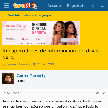
Acceder
Regístrate
Foro Informática y Videojuegos
Recuperadores de informacion del disco
duro.
I
F
James Moriarty
15 Feb 2005
n
e
i
c
James Moriarty
c
h
Freak
i
a
a
d
d
e
15 Feb 2005
#1
o
i
r
n
Acabo de descubrir, con enorme mala ostia y todavia no
d
i
se muy bien como(creo que un puto virus...) que toda la
e
c