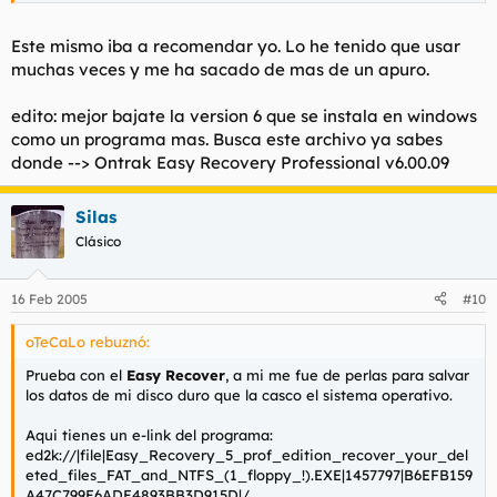
Este mismo iba a recomendar yo. Lo he tenido que usar
muchas veces y me ha sacado de mas de un apuro.
edito: mejor bajate la version 6 que se instala en windows
como un programa mas. Busca este archivo ya sabes
donde --> Ontrak Easy Recovery Professional v6.00.09
Silas
Clásico
16 Feb 2005
#10
oTeCaLo rebuznó:
Prueba con el
Easy Recover
, a mi me fue de perlas para salvar
los datos de mi disco duro que la casco el sistema operativo.
Aqui tienes un e-link del programa:
ed2k://|file|Easy_Recovery_5_prof_edition_recover_your_del
eted_files_FAT_and_NTFS_(1_floppy_!).EXE|1457797|B6EFB159
A47C799E6ADE4893BB3D915D|/