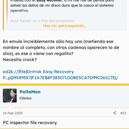
Prueba con el
Easy Recover
, a mi me fue de perlas para
salvar los datos de mi disco duro que la casco el sistema
operativo.
Aqui tienes un e-link del programa:
Haz clic para expandir...
ed2k://|file|Easy_Recovery_5_prof_edition_recover_your_
deleted_files_FAT_and_NTFS_(1_floppy_!).EXE|1457797|B6
EFB159A47C799E6ADE4893BB3D915D|/
Haz clic para expandir...
En emule increiblemente sólo hay uno (metiendo ese
nombre al completo, con otras cadenas aparecen la de
Este mismo iba a recomendar yo. Lo he tenido que usar
dios), es ese o viene con regalito?
muchas veces y me ha sacado de mas de un apuro.
Necesita crack?
edito: mejor bajate la version 6 que se instala en windows
ed2k://|file|Ontrak Easy Recovery
como un programa mas. Busca este archivo ya sabes donde -->
Ontrak Easy Recovery Professional v6.00.09
P...p|29589357|F1A7EB8F283071DD8E5CA7D99C061C7E|/
PollaMan
Clásico
16 Feb 2005
#13
PC inspector file recovery.