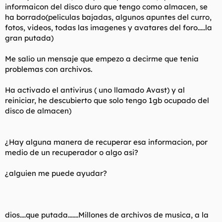
informaicon del disco duro que tengo como almacen, se
l
i
ha borrado(peliculas bajadas, algunos apuntes del curro,
t
o
e
fotos, videos, todas las imagenes y avatares del foro.....la
m
gran putada)
a
Me salio un mensaje que empezo a decirme que tenia
problemas con archivos.
Ha activado el antivirus ( uno llamado Avast) y al
reiniciar, he descubierto que solo tengo 1gb ocupado del
disco de almacen)
¿Hay alguna manera de recuperar esa informacion, por
medio de un recuperador o algo asi?
¿alguien me puede ayudar?
dios....que putada.......Millones de archivos de musica, a la