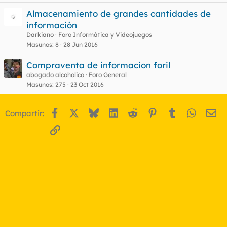
Almacenamiento de grandes cantidades de
información
Darkiano
Foro Informática y Videojuegos
Masunos
8
28 Jun 2016
Compraventa de informacion foril
abogado alcoholico
Foro General
Masunos
275
23 Oct 2016
Facebook
X
Bluesky
LinkedIn
Reddit
Pinterest
Tumblr
WhatsA
Em
Compartir:
Enlace