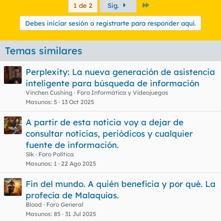
Último
1 de 2
Sig.
Debes iniciar sesión o registrarte para responder aquí.
Temas similares
Perplexity: La nueva generación de asistencia
inteligente para búsqueda de información
Vinchen Cushing
Foro Informática y Videojuegos
Masunos
5
13 Oct 2025
A partir de esta noticia voy a dejar de
consultar noticias, periódicos y cualquier
fuente de información.
Slk
Foro Política
Masunos
1
22 Ago 2025
Fin del mundo. A quién beneficia y por qué. La
profecía de Malaquías.
Blood
Foro General
Masunos
85
31 Jul 2025