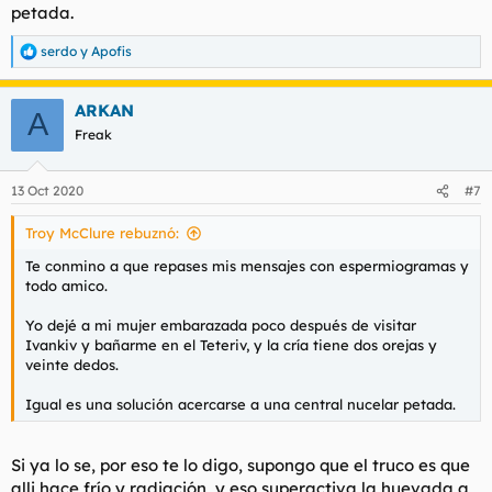
petada.
serdo
y
Apofis
R
e
a
ARKAN
c
A
c
Freak
i
o
n
13 Oct 2020
#7
e
s
Troy McClure rebuznó:
:
Te conmino a que repases mis mensajes con espermiogramas y
todo amico.
Yo dejé a mi mujer embarazada poco después de visitar
Ivankiv y bañarme en el Teteriv, y la cría tiene dos orejas y
veinte dedos.
Igual es una solución acercarse a una central nucelar petada.
Si ya lo se, por eso te lo digo, supongo que el truco es que
alli hace frío y radiación, y eso superactiva la huevada a