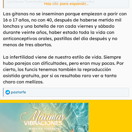
quisieras "prestados" el precio ya se disparaba.
Haz clic para expandir...
Me parece un negocio redondo, pagas y no te garantizan
Las gitanas no se inseminan porque empiezan a parir con
resultados, el trabajo ideal.
16 o 17 años, no con 40, después de haberse metido mil
lonchas y una botella de ron cada viernes y sábado
durante veinte años, haber estado toda la vida con
anticonceptivos orales, pastillas del día después y no
menos de tres abortos.
La infertilidad viene de nuestro estilo de vida. Siempre
hubo parejas con dificultades, pero eran muy pocas. Por
cierto, los funcis tenemos también la reproducción
asistida gratuita, por si os resultaba raro ver a tanta
charo con mellizos.
pastorfe
R
e
a
c
c
i
o
n
e