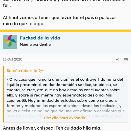
full.
Al final vamos a tener que levantar el pais a pollazos,
mira lo que te digo.
Fucked de la vida
Muerto por dentro
13 Oct 2020
#8
Sureño rebuznó:
- Otra cosa que llama la atención, es el controvertido tema del
líquido preseminal, en donde también se dice, se piensa, se
cuenta, se cree, etc. que no hay estudios concluyentes sobre
ello, y sobre si realmente hay espermatozoides o no. Mis
cojones 33. Hay infinidad de estudios sobre cómo se crean,
forman y maduran los espermatozoides desde los testículos, y
no va a existir ninguno que de una vez afirme o desmienta que
desde las glándulas de Cowper, que es donde sale este líquido,
Haz clic para expandir...
haya espermatozoides dispuestos a fecundar. Mi conclusión es
que no,porque no he visto jamás ninguna lectura, en varios
Antes de llover, chispea. Ten cuidado hija mía.