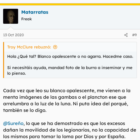
idiomas, que diga que desde esas glándulas se crean, formen y
maduren esos espermatozoides. Solo vaguedades de "no
Matarratas
sabemos ni como ni porqué, a veces hay espermatozoides que
salen en el líquido preseminal", y tan anchos se quedan. Si
Freak
realmente hubiera espermas en el líquido preseminal las
vasectomías no servirían para nada y la causa de los
poquísimos embarazos que hay con dicha vasectomía, no
13 Oct 2020
#9
serían sólo por recanalización espontánea, por no esperar el
tiempo suficiente a que los conductos queden limpios, o
Troy McClure rebuznó:
porque una pava quiera colarte el hijo de otro. Jamás dicen
Hola ¿Qué tal? Blanco opalescente o no agarra. Hacedme caso.
que la causa es por el líquido preseminal, obvio.
Si necesitáis ayuda, mandad foto de la burra a inseminar y me
lo pienso.
Cada vez que leo su blanco opalescente, me vienen a la
menta imágenes de las gambas o el plancton ese que
arrelumbra a la luz de la luna. Ni puta idea del porqué,
también se lo digo.
@Sureño
, lo que se ha demostrado es que los excesos
dañan la movilidad de los legionarios, no la capacidad de
los mismos para tomar la loma por Dios y por España.