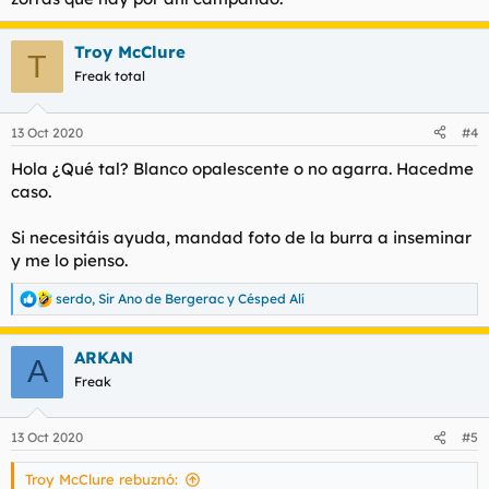
Troy McClure
T
Freak total
13 Oct 2020
#4
Hola ¿Qué tal? Blanco opalescente o no agarra. Hacedme
caso.
Si necesitáis ayuda, mandad foto de la burra a inseminar
y me lo pienso.
serdo
,
Sir Ano de Bergerac
y
Césped Alí
R
e
a
ARKAN
c
A
c
Freak
i
o
n
13 Oct 2020
#5
e
s
Troy McClure rebuznó:
: