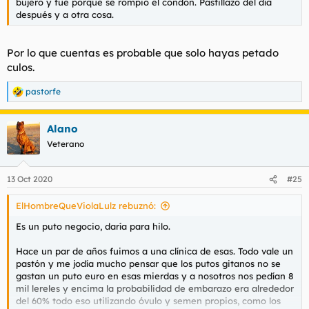
bujero y fue porque se rompió el condón. Pastillazo del día
después y a otra cosa.
Por lo que cuentas es probable que solo hayas petado
culos.
pastorfe
R
e
a
Alano
c
c
Veterano
i
o
n
13 Oct 2020
#25
e
s
ElHombreQueViolaLulz rebuznó:
:
Es un puto negocio, daría para hilo.
Hace un par de años fuimos a una clínica de esas. Todo vale un
pastón y me jodía mucho pensar que los putos gitanos no se
gastan un puto euro en esas mierdas y a nosotros nos pedían 8
mil lereles y encima la probabilidad de embarazo era alrededor
del 60% todo eso utilizando óvulo y semen propios, como los