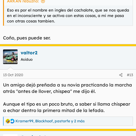
ARKAN rebuznó:
:
Eso es por el nombre en ingles del cachalote, que se nos queda
en el inconsciente y se activa con estas cosas, a mi me pasa
con otras cosas tambien.
Coño, pues puede ser.
valtor2
Asiduo
13 Oct 2020
#13
Un amigo dejó preñada a su novia practicando la marcha
atrás "antes de llover, chispea" me dijo él.
Aunque el tipo es un poco bruto, a saber si llama chispear
a echar dentro la primera mitad de la lefada.
Kramer99
,
Blackhoof
,
pastorfe
y 2 más
R
e
a