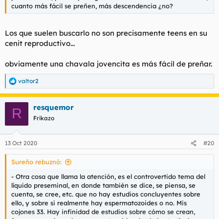
cuanto más fácil se preñen, más descendencia ¿no?
Los que suelen buscarlo no son precisamente teens en su
cenit reproductivo...
obviamente una chavala jovencita es más fácil de preñar.
valtor2
R
e
a
resquemor
c
R
c
Frikazo
i
o
n
13 Oct 2020
#20
e
s
Sureño rebuznó:
:
- Otra cosa que llama la atención, es el controvertido tema del
líquido preseminal, en donde también se dice, se piensa, se
cuenta, se cree, etc. que no hay estudios concluyentes sobre
ello, y sobre si realmente hay espermatozoides o no. Mis
cojones 33. Hay infinidad de estudios sobre cómo se crean,