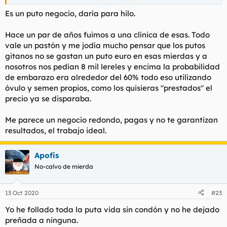
cuando además las mujeres cada vez son madres a edades
más avanzadas, es de traca.
Es un puto negocio, daría para hilo.
Hace un par de años fuimos a una clínica de esas. Todo
vale un pastón y me jodía mucho pensar que los putos
gitanos no se gastan un puto euro en esas mierdas y a
nosotros nos pedían 8 mil lereles y encima la probabilidad
de embarazo era alrededor del 60% todo eso utilizando
óvulo y semen propios, como los quisieras "prestados" el
precio ya se disparaba.
Me parece un negocio redondo, pagas y no te garantizan
resultados, el trabajo ideal.
Apofis
No-calvo de mierda
13 Oct 2020
#23
Yo he follado toda la puta vida sin condón y no he dejado
preñada a ninguna.