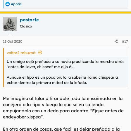
Apofis
R
e
a
pastorfe
c
c
Clásico
i
o
n
13 Oct 2020
#17
e
s
valtor2 rebuznó:
:
Un amigo dejó preñada a su novia practicando la marcha atrás
"antes de llover, chispea" me dijo él.
Aunque el tipo es un poco bruto, a saber si llama chispear a
echar dentro la primera mitad de la lefada.
Me imagino al fulano tirandole toda la ensaimada en la
conejera a la tipa y luego lo que se va saliendo
empujandolo con un dedo para adentro. "Ejque antes de
endeyober xispea".
En otro orden de cosas, que facil es dejar preñada a la