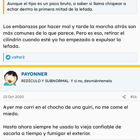
Aunque el tipo es un poco bruto, a saber si llama chispear a
echar dentro la primera mitad de la lefada.
Los embarazos por hacer mal y tarde la marcha atrás son
más comunes de lo que parece. Pero es eso, retirar el
cilindrín cuando esté ya ha empezado a expulsar la
lefada.
valtor2
R
e
a
PAYONNER
c
c
RIDÍCULO Y SUBNORMAL. Y si no, desmiéntemelo
i
o
n
13 Oct 2020
#16
e
s
Ayer me corrí en el chocho de una guiri, no me come el
:
miedo.
Hasta ahora siempre he usado la vieja confiable de
sacarla a tiempo y fumigar el exterior.