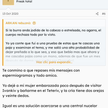
Freak total
13 Oct 2020
#6
ARKAN rebuznó:
Si la burra anda jodida de la cabeza o estrelsada, no agarra, el
cuerpo rechaza todo por lo visto.
Yo ya conte que fui a una prueba de estas que te cascas una
paja y examinan el tema, y me salió una alta probabilidad de
dejar preñada a lo que sea, y eso que bebía mas que ahora y
me cascaba pajas como un mono, ademas de que fue un mes
después de darme una vuelta por Chernobyl.
Haz clic para expandir...
No acepto fotos si queréis mi zumo, solo admito tests de esos
Te conmino a que repases mis mensajes con
de genética que te cualifican como de buena raza europea, lo
espermiogramas y todo amico.
demás que lo folle otro.
Yo dejé a mi mujer embarazada poco después de visitar
Ivankiv y bañarme en el Teteriv, y la cría tiene dos orejas
y veinte dedos.
Igual es una solución acercarse a una central nucelar