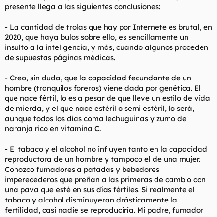
presente llega a las siguientes conclusiones:
l
i
t
o
e
- La cantidad de trolas que hay por Internete es brutal, en
m
2020, que haya bulos sobre ello, es sencillamente un
a
insulto a la inteligencia, y más, cuando algunos proceden
de supuestas páginas médicas.
- Creo, sin duda, que la capacidad fecundante de un
hombre (tranquilos foreros) viene dada por genética. El
que nace fértil, lo es a pesar de que lleve un estilo de vida
de mierda, y el que nace estéril o semi estéril, lo será,
aunque todos los días coma lechuguinas y zumo de
naranja rico en vitamina C.
- El tabaco y el alcohol no influyen tanto en la capacidad
reproductora de un hombre y tampoco el de una mujer.
Conozco fumadores a patadas y bebedores
imperecederos que preñan a las primeras de cambio con
una pava que esté en sus días fértiles. Si realmente el
tabaco y alcohol disminuyeran drásticamente la
fertilidad, casi nadie se reproduciría. Mi padre, fumador