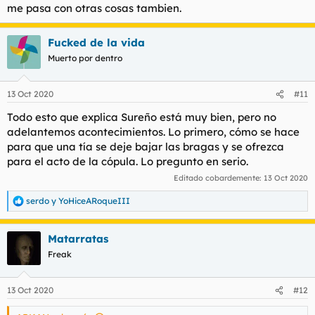
me pasa con otras cosas tambien.
Fucked de la vida
Muerto por dentro
13 Oct 2020
#11
Todo esto que explica Sureño está muy bien, pero no
adelantemos acontecimientos. Lo primero, cómo se hace
para que una tía se deje bajar las bragas y se ofrezca
para el acto de la cópula. Lo pregunto en serio.
Editado cobardemente:
13 Oct 2020
serdo
y
YoHiceARoqueIII
R
e
a
Matarratas
c
c
Freak
i
o
n
13 Oct 2020
#12
e
s