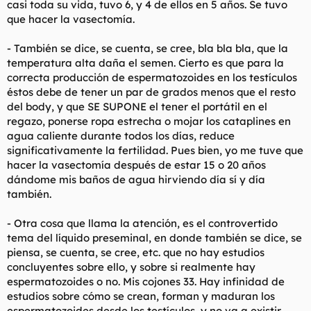
casi toda su vida, tuvo 6, y 4 de ellos en 5 años. Se tuvo
que hacer la vasectomía.
- También se dice, se cuenta, se cree, bla bla bla, que la
temperatura alta daña el semen. Cierto es que para la
correcta producción de espermatozoides en los testículos
éstos debe de tener un par de grados menos que el resto
del body, y que SE SUPONE el tener el portátil en el
regazo, ponerse ropa estrecha o mojar los cataplines en
agua caliente durante todos los días, reduce
significativamente la fertilidad. Pues bien, yo me tuve que
hacer la vasectomía después de estar 15 o 20 años
dándome mis baños de agua hirviendo día sí y día
también.
- Otra cosa que llama la atención, es el controvertido
tema del líquido preseminal, en donde también se dice, se
piensa, se cuenta, se cree, etc. que no hay estudios
concluyentes sobre ello, y sobre si realmente hay
espermatozoides o no. Mis cojones 33. Hay infinidad de
estudios sobre cómo se crean, forman y maduran los
espermatozoides desde los testículos, y no va a existir