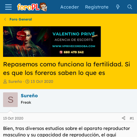
Acceder
Regístrate
Foro General
Repasemos como funciona la fertilidad. Si
es que los foreros saben lo que es
I
F
Sureño
13 Oct 2020
n
e
i
c
Sureño
S
c
h
Freak
i
a
a
d
d
e
13 Oct 2020
#1
o
i
r
n
Bien, tras diversos estudios sobre el aparato reproductor
d
i
masculino y su capacidad de reproducción, el aquí
e
c