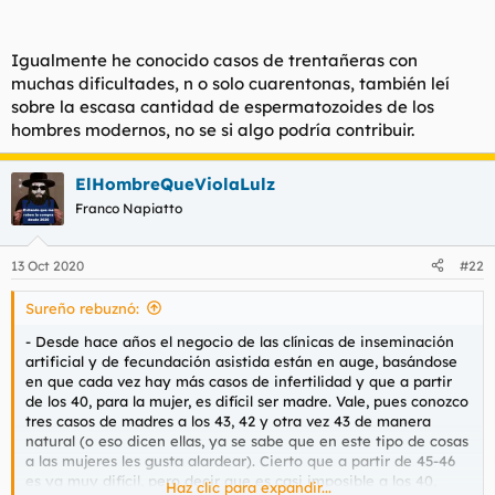
Igualmente he conocido casos de trentañeras con
muchas dificultades, n o solo cuarentonas, también leí
sobre la escasa cantidad de espermatozoides de los
hombres modernos, no se si algo podría contribuir.
ElHombreQueViolaLulz
Franco Napiatto
13 Oct 2020
#22
Sureño rebuznó:
- Desde hace años el negocio de las clínicas de inseminación
artificial y de fecundación asistida están en auge, basándose
en que cada vez hay más casos de infertilidad y que a partir
de los 40, para la mujer, es difícil ser madre. Vale, pues conozco
tres casos de madres a los 43, 42 y otra vez 43 de manera
natural (o eso dicen ellas, ya se sabe que en este tipo de cosas
a las mujeres les gusta alardear). Cierto que a partir de 45-46
es ya muy difícil, pero decir que es casi imposible a los 40,
Haz clic para expandir...