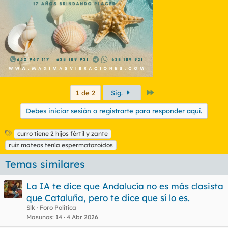
s
:
Último
1 de 2
Sig.
Debes iniciar sesión o registrarte para responder aquí.
E
curro tiene 2 hijos fértil y zante
t
ruiz mateos tenía espermatozoidos
i
q
Temas similares
u
e
La IA te dice que Andalucía no es más clasista
t
que Cataluña, pero te dice que sí lo es.
a
s
Slk
Foro Política
Masunos
14
4 Abr 2026