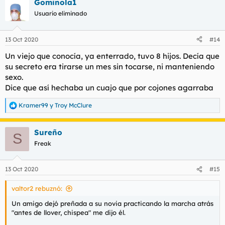
Gominola1
c
c
Usuario eliminado
i
o
n
13 Oct 2020
#14
e
s
Un viejo que conocía, ya enterrado, tuvo 8 hijos. Decía que
:
su secreto era tirarse un mes sin tocarse, ni manteniendo
sexo.
Dice que así hechaba un cuajo que por cojones agarraba
Kramer99
y
Troy McClure
R
e
a
Sureño
c
S
c
Freak
i
o
n
13 Oct 2020
#15
e
s
valtor2 rebuznó:
:
Un amigo dejó preñada a su novia practicando la marcha atrás
"antes de llover, chispea" me dijo él.