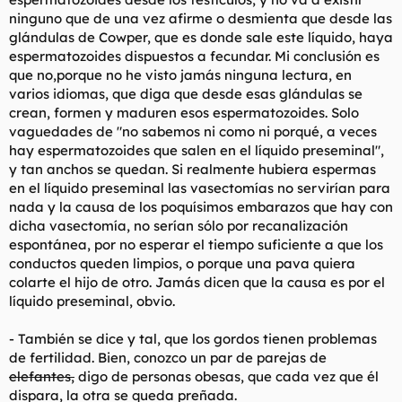
ninguno que de una vez afirme o desmienta que desde las
glándulas de Cowper, que es donde sale este líquido, haya
espermatozoides dispuestos a fecundar. Mi conclusión es
que no,porque no he visto jamás ninguna lectura, en
varios idiomas, que diga que desde esas glándulas se
crean, formen y maduren esos espermatozoides. Solo
vaguedades de "no sabemos ni como ni porqué, a veces
hay espermatozoides que salen en el líquido preseminal",
y tan anchos se quedan. Si realmente hubiera espermas
en el líquido preseminal las vasectomías no servirían para
nada y la causa de los poquísimos embarazos que hay con
dicha vasectomía, no serían sólo por recanalización
espontánea, por no esperar el tiempo suficiente a que los
conductos queden limpios, o porque una pava quiera
colarte el hijo de otro. Jamás dicen que la causa es por el
líquido preseminal, obvio.
- También se dice y tal, que los gordos tienen problemas
de fertilidad. Bien, conozco un par de parejas de
elefantes,
digo de personas obesas, que cada vez que él
dispara, la otra se queda preñada.