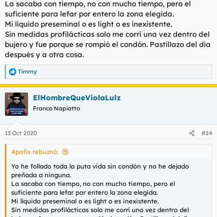
La sacaba con tiempo, no con mucho tiempo, pero el
suficiente para lefar por entero la zona elegida.
Mi líquido preseminal o es light o es inexistente.
Sin medidas profilácticas solo me corrí una vez dentro del
bujero y fue porque se rompió el condón. Pastillazo del día
después y a otra cosa.
Timmy
R
e
a
ElHombreQueViolaLulz
c
c
Franco Napiatto
i
o
n
13 Oct 2020
#24
e
s
Apofis rebuznó:
:
Yo he follado toda la puta vida sin condón y no he dejado
preñada a ninguna.
La sacaba con tiempo, no con mucho tiempo, pero el
suficiente para lefar por entero la zona elegida.
Mi líquido preseminal o es light o es inexistente.
Sin medidas profilácticas solo me corrí una vez dentro del