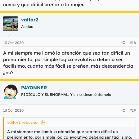
novia y que dificil preñar a la mujer.
valtor2
Asiduo
13 Oct 2020
#18
A mí siempre me llamó la atención que sea tan difícil un
preñamiento, por simple lógica evolutiva debería ser
facilisimo, cuanto más fácil se preñen, más descendencia
¿no?
PAYONNER
RIDÍCULO Y SUBNORMAL. Y si no, desmiéntemelo
13 Oct 2020
#19
valtor2 rebuznó:
A mí siempre me llamó la atención que sea tan difícil un
preñamiento, por simple lógica evolutiva debería ser facilisimo,