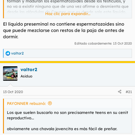
forman y maduran los espermatozoides desde los testículos, y
no va a existir ninguno que de una vez afirme o desmienta que
desde las glándulas de Cowper, que es donde sale este líquido,
Haz clic para expandir...
haya espermatozoides dispuestos a fecundar. Mi conclusión es
que no,porque no he visto jamás ninguna lectura, en varios
El líquido preseminal no contiene espermatozoides sino
idiomas, que diga que desde esas glándulas se crean, formen y
que puede mezclarse con restos de la paja de antes de
maduren esos espermatozoides. Solo vaguedades de "no
dormir.
sabemos ni como ni porqué, a veces hay espermatozoides que
Editado cobardemente:
13 Oct 2020
salen en el líquido preseminal", y tan anchos se quedan. Si
realmente hubiera espermas en el líquido preseminal las
valtor2
vasectomías no servirían para nada y la causa de los
R
e
poquísimos embarazos que hay con dicha vasectomía, no
a
serían sólo por recanalización espontánea, por no esperar el
valtor2
c
tiempo suficiente a que los conductos queden limpios, o
c
Asiduo
porque una pava quiera colarte el hijo de otro. Jamás dicen
i
que la causa es por el líquido preseminal, obvio.
o
n
13 Oct 2020
#21
e
s
PAYONNER rebuznó:
:
Los que suelen buscarlo no son precisamente teens en su cenit
reproductivo...
obviamente una chavala jovencita es más fácil de preñar.