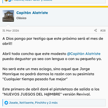
R
e
a
Capitán Alatriste
c
c
Clásico
i
o
n
31 Mar 2026
#28
e
s
A Dios pongo por testigo que este próximo será el mes de
:
abril!!
Abril toda concha que este modesto
@Capitán Alatriste
pueda degustar ya sea con lengua o con su pequeño yo.
No será este un mes aciago, sino aquel que Jorge
Manrique no podrá darnos la razón con su pesimista
"Cualquier tiempo pasado fue mejor"
Este primero de abril daré el pistoletazo de salida a los
"NUEVOS JUEGOS DEL H@MBRE" versión Revival.
Josele
,
XeVisente
,
Pinchito
y 2 más
R
e