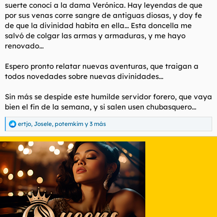
suerte conocí a la dama Verónica. Hay leyendas de que
por sus venas corre sangre de antiguas diosas, y doy fe
de que la divinidad habita en ella... Esta doncella me
salvó de colgar las armas y armaduras, y me hayo
renovado...
Espero pronto relatar nuevas aventuras, que traigan a
todos novedades sobre nuevas divinidades...
Sin más se despide este humilde servidor forero, que vaya
bien el fin de la semana, y si salen usen chubasquero...
ertjo
,
Josele
,
potemkim
y 3 más
R
e
a
c
c
i
o
n
e
s
: