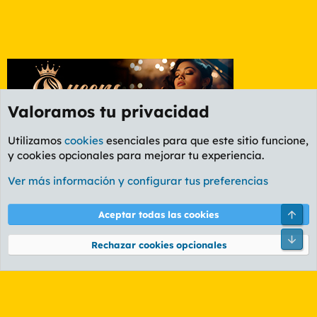
Valoramos tu privacidad
Utilizamos
cookies
esenciales para que este sitio funcione,
y cookies opcionales para mejorar tu experiencia.
Valencia
Ver más información y configurar tus preferencias
Cookies
PL OLDSTYLE AMARILLO
Cambiar fuente
Español (ES)
Arri
Aceptar todas las cookies
Contáctanos
Términos y reglas
Política de privacidad
Ayuda
R
Pie
S
Rechazar cookies opcionales
S
®
Community platform by XenForo
© 2010-2026 XenForo Ltd.