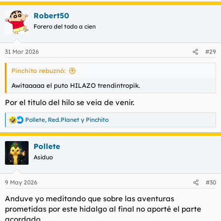
a
Robert50
c
c
Forero del todo a cien
i
o
n
31 Mar 2026
#29
e
s
Pinchito rebuznó:
:
Awitaaaaa el puto HILAZO trendintropik.
Por el titulo del hilo se veia de venir.
Pollete
,
Red.Planet
y
Pinchito
R
e
a
Pollete
c
c
Asiduo
i
o
n
9 May 2026
#30
e
s
Anduve yo meditando que sobre las aventuras
:
prometidas por este hidalgo al final no aporté el parte
acordado.