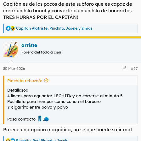
t
o
Capitán es de los pocos de este subforo que es capaz de
e
crear un hilo banal y convertirlo en un hilo de honoratos.
m
TRES HURRAS POR EL CAPITÁN!
a
Capitán Alatriste
,
Pinchito
,
Josele
y 2 más
R
e
a
artiste
c
c
Forero del todo a cien
i
o
n
30 Mar 2026
#27
e
s
Pinchito rebuznó:
:
Detallazo!!
4 líneas para aguantar LECHITA y no correrse al minuto 5
Pastilleta para trempar como coñan el bárbaro
Y cigarrito entre polvo y polvo
Pasa contacto
Parece una opcion magnífica, no se que puede salir mal
Pinchito
,
Red.Planet
y
Josele