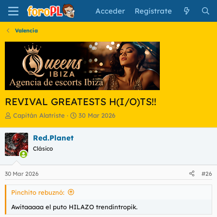
Acceder
Regístrate
Valencia
REVIVAL GREATESTS H(I/O)TS!!
I
F
Capitán Alatriste
30 Mar 2026
n
e
i
c
Red.Planet
c
h
Clásico
i
a
a
d
d
e
30 Mar 2026
#26
o
i
r
n
Pinchito rebuznó:
d
i
e
c
Awitaaaaa el puto HILAZO trendintropik.
l
i