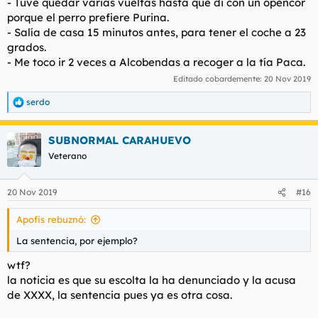
- Tuve quedar varias vueltas hasta que di con un opencor
porque el perro prefiere Purina.
- Salía de casa 15 minutos antes, para tener el coche a 23
grados.
- Me toco ir 2 veces a Alcobendas a recoger a la tía Paca.
Editado cobardemente:
20 Nov 2019
serdo
R
e
a
SUBNORMAL CARAHUEVO
c
c
Veterano
i
o
n
20 Nov 2019
#16
e
s
Apofis rebuznó:
:
La sentencia, por ejemplo?
wtf?
la noticia es que su escolta la ha denunciado y la acusa
de XXXX, la sentencia pues ya es otra cosa.