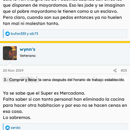
que disponen de mayordomos. Eso les jode y se imaginan
que al pobre mayordomo le tienen como a un esclavo.
Pero claro, cuando son sus pedos entonces ya no huelen
tan mal ni molestan tanto.
bufon333
y
ab73
R
e
a
wynn's
c
c
Veterano
i
o
n
20 Nov 2019
#25
e
s
:
Ya se sabe que el Super es Mercadona.
Falta saber si con tanto personal han eliminado la cocina
para hacer otra habitacion y por eso no se hacen cenas en
esa casa.
Lo sabremos.
serdo
R