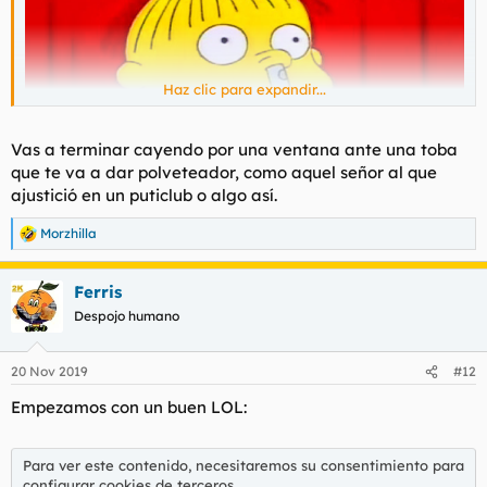
Haz clic para expandir...
Vas a terminar cayendo por una ventana ante una toba
que te va a dar polveteador, como aquel señor al que
ajustició en un puticlub o algo así.
Morzhilla
R
e
a
Ferris
c
c
Despojo humano
i
o
n
20 Nov 2019
#12
e
s
Empezamos con un buen LOL:
:
Para ver este contenido, necesitaremos su consentimiento para
configurar cookies de terceros.