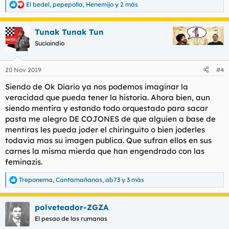
El bedel
,
pepepolla
,
Henemijo
y 2 más
R
e
a
Tunak Tunak Tun
c
c
Sucioindio
i
o
n
20 Nov 2019
#4
e
s
Siendo de Ok Diario ya nos podemos imaginar la
:
veracidad que pueda tener la historia. Ahora bien, aun
siendo mentira y estando todo orquestado para sacar
pasta me alegro DE COJONES de que alguien a base de
mentiras les pueda joder el chiringuito o bien joderles
todavia mas su imagen publica. Que sufran ellos en sus
carnes la misma mierda que han engendrado con las
feminazis.
Treponema
,
Cantamañanas
,
ab73
y 3 más
R
e
a
polveteador-ZGZA
c
c
El pesao de las rumanas
i