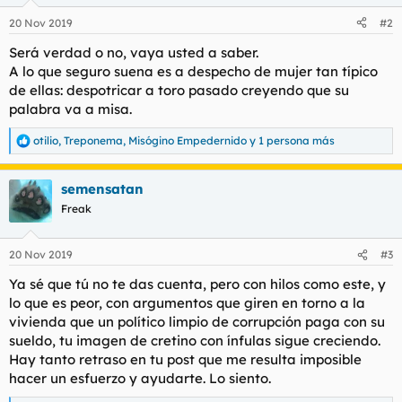
o
n
20 Nov 2019
#2
e
s
Será verdad o no, vaya usted a saber.
:
A lo que seguro suena es a despecho de mujer tan típico
de ellas: despotricar a toro pasado creyendo que su
palabra va a misa.
otilio
,
Treponema
,
Misógino Empedernido
y 1 persona más
R
e
a
semensatan
c
c
Freak
i
o
n
20 Nov 2019
#3
e
s
Ya sé que tú no te das cuenta, pero con hilos como este, y
:
lo que es peor, con argumentos que giren en torno a la
vivienda que un político limpio de corrupción paga con su
sueldo, tu imagen de cretino con ínfulas sigue creciendo.
Hay tanto retraso en tu post que me resulta imposible
hacer un esfuerzo y ayudarte. Lo siento.