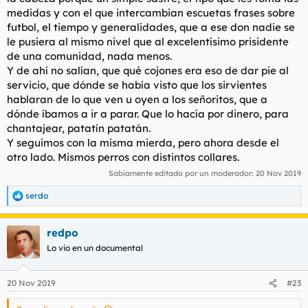
medidas y con el que intercambian escuetas frases sobre
futbol, el tiempo y generalidades, que a ese don nadie se
le pusiera al mismo nivel que al excelentísimo prisidente
de una comunidad, nada menos.
Y de ahí no salían, que qué cojones era eso de dar pie al
servicio, que dónde se había visto que los sirvientes
hablaran de lo que ven u oyen a los señoritos, que a
dónde íbamos a ir a parar. Que lo hacía por dinero, para
chantajear, patatín patatán.
Y seguimos con la misma mierda, pero ahora desde el
otro lado. Mismos perros con distintos collares.
Sabiamente editado por un moderador:
20 Nov 2019
serdo
R
e
a
redpo
c
c
Lo vio en un documental
i
o
n
20 Nov 2019
#23
e
s