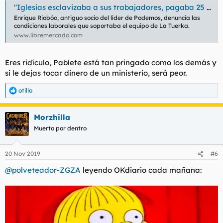
"Iglesias esclavizaba a sus trabajadores, pagaba 25 euros por programa"
Enrique Riobóo, antiguo socio del líder de Podemos, denuncia las
condiciones laborales que soportaba el equipo de La Tuerka.
www.libremercado.com
Eres ridículo, Pablete está tan pringado como los demás y
si le dejas tocar dinero de un ministerio, será peor.
otilio
R
e
a
Morzhilla
c
c
Muerto por dentro
i
o
n
20 Nov 2019
#6
e
s
@polveteador-ZGZA
leyendo OKdiario cada mañana:
: