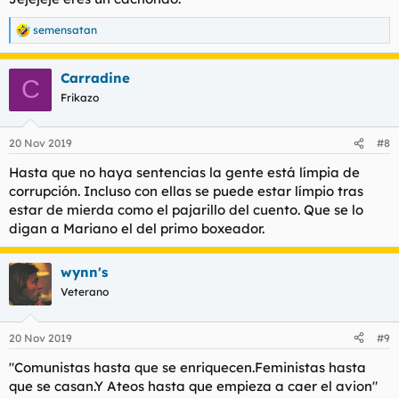
semensatan
R
e
a
Carradine
c
C
c
Frikazo
i
o
n
20 Nov 2019
#8
e
s
Hasta que no haya sentencias la gente está límpia de
:
corrupción. Incluso con ellas se puede estar límpio tras
estar de mierda como el pajarillo del cuento. Que se lo
digan a Mariano el del primo boxeador.
wynn's
Veterano
20 Nov 2019
#9
"Comunistas hasta que se enriquecen.Feministas hasta
que se casan.Y Ateos hasta que empieza a caer el avion"