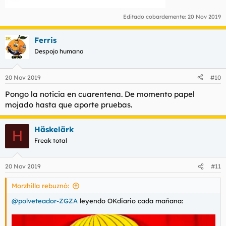
Editado cobardemente:
20 Nov 2019
Ferris
Despojo humano
20 Nov 2019
#10
Pongo la noticia en cuarentena. De momento papel
mojado hasta que aporte pruebas.
Häskelärk
H
Freak total
20 Nov 2019
#11
Morzhilla rebuznó:
@polveteador-ZGZA
leyendo OKdiario cada mañana: