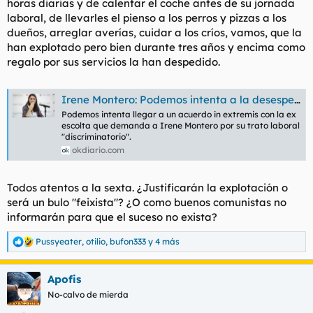
horas diarias y de calentar el coche antes de su jornada
laboral, de llevarles el pienso a los perros y pizzas a los
dueños, arreglar averías, cuidar a los críos, vamos, que la
han explotado pero bien durante tres años y encima como
regalo por sus servicios la han despedido.
Irene Montero: Podemos intenta a la desesperada llegar a un acuerdo con la escolta en la vista que se celebra hoy
Podemos intenta llegar a un acuerdo in extremis con la ex
escolta que demanda a Irene Montero por su trato laboral
"discriminatorio".
okdiario.com
Todos atentos a la sexta. ¿Justificarán la explotación o
será un bulo "feixista"? ¿O como buenos comunistas no
informarán para que el suceso no exista?
Pussyeater
,
otilio
,
bufon333
y 4 más
R
e
a
Apofis
c
c
No-calvo de mierda
i