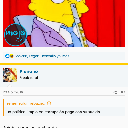
Sonic88
,
Leger
,
Henemijo
y 9 más
R
e
a
Pionono
c
c
Freak total
i
o
n
20 Nov 2019
#7
e
s
semensatan rebuznó:
:
un político limpio de corrupción paga con su sueldo
Jejejeje eres un cachondo.