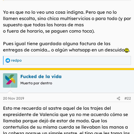
Yo es que no lo veo una cosa indigna. Pero que no lo
llamen escolta, sino chica multiservicios o para todo (y por
supuesto que todas las horas de mas
o fuera de horario, se paguen como toca).
Pues igual tiene guardada alguna factura de las
entregas de comida... o algún whatsapp en un descuido
.
redpo
R
e
a
Fucked de la vida
c
c
Muerto por dentro
i
o
n
20 Nov 2019
#22
e
s
Esto me recuerda al sastre aquel de los trajes del
:
expresidente de Valencia que ya no me acuerdo cómo se
llamaba porque dejó de estar de moda. Que los
contertulios de su misma cuerda se llevaban las manos a
la cabeza porque un simple sastre, el tipo que les toma las