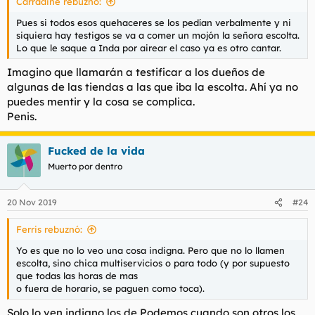
Carradine rebuznó:
:
Pues si todos esos quehaceres se los pedían verbalmente y ni
siquiera hay testigos se va a comer un mojón la señora escolta.
Lo que le saque a Inda por airear el caso ya es otro cantar.
Imagino que llamarán a testificar a los dueños de
algunas de las tiendas a las que iba la escolta. Ahí ya no
puedes mentir y la cosa se complica.
Penis.
Fucked de la vida
Muerto por dentro
20 Nov 2019
#24
Ferris rebuznó:
Yo es que no lo veo una cosa indigna. Pero que no lo llamen
escolta, sino chica multiservicios o para todo (y por supuesto
que todas las horas de mas
o fuera de horario, se paguen como toca).
Solo lo ven indigno los de Podemos cuando son otros los