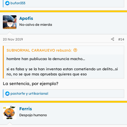
bufon333
R
e
a
Apofis
c
c
No-calvo de mierda
i
o
n
20 Nov 2019
#14
e
s
SUBNORMAL CARAHUEVO rebuznó:
:
hombre han publiucao la denuncia macho...
si es falsa y se la han inventao estan cometiendo un delito...si
no, no se que mas apruebas quieres que eso
La sentencia, por ejemplo?
pastorfe
y
urtikarianal
R
e
a
Ferris
c
c
Despojo humano
i
o