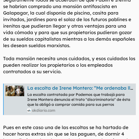
d
i
se habrían comprado una mansión antifascista en
e
c
Galapagar, la cual disponía de piscina, casita para
l
i
invitados, jardines para el solaz de los futuros pablines e
t
o
e
irenitas que pudieran llegar y otras ventajas para una
m
vida cómoda y para que sus propietarios pudieran gozar
a
de su sueldos capitalistas mientras a los demás españoles
les desean sueldos marxistas.
Toda mansión necesita unos cuidados, y esos cuidados los
pueden realizar los propietarios o los empleados
contratados a su servicio.
La escolta de Irene Montero: “Me ordenaba llevarles la cena y la comida a ella, a Pablo y a los perros” | Podemos
La escolta contratada por Podemos que trabajó para
Irene Montero denuncia el trato "discriminatorio" de ésta
que la obligó a comprar comida para sus perros
okdiario.com
Pues en este caso una de las escoltas se ha hartado de
hacer horas extras sin que se las paguen, de dormir 4