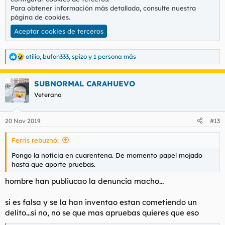
Para obtener información más detallada, consulte nuestra
página de cookies
.
Aceptar cookies de terceros
otilio
,
bufon333
,
spizo
y 1 persona más
R
e
a
SUBNORMAL CARAHUEVO
c
c
Veterano
i
o
n
20 Nov 2019
#13
e
s
Ferris rebuznó:
:
Pongo la noticia en cuarentena. De momento papel mojado
hasta que aporte pruebas.
hombre han publiucao la denuncia macho...
si es falsa y se la han inventao estan cometiendo un
delito...si no, no se que mas apruebas quieres que eso