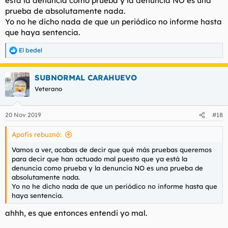
está la denuncia como prueba y la denuncia NO es una
prueba de absolutamente nada.
Yo no he dicho nada de que un periódico no informe hasta
que haya sentencia.
El bedel
R
e
a
SUBNORMAL CARAHUEVO
c
c
Veterano
i
o
n
20 Nov 2019
#18
e
s
Apofis rebuznó:
:
Vamos a ver, acabas de decir que qué más pruebas queremos
para decir que han actuado mal puesto que ya está la
denuncia como prueba y la denuncia NO es una prueba de
absolutamente nada.
Yo no he dicho nada de que un periódico no informe hasta que
haya sentencia.
ahhh, es que entonces entendi yo mal.