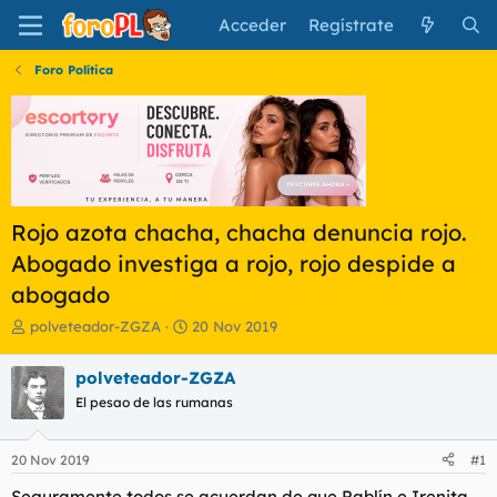
Acceder
Regístrate
Foro Política
Rojo azota chacha, chacha denuncia rojo.
Abogado investiga a rojo, rojo despide a
abogado
I
F
polveteador-ZGZA
20 Nov 2019
n
e
i
c
polveteador-ZGZA
c
h
El pesao de las rumanas
i
a
a
d
d
e
20 Nov 2019
#1
o
i
r
n
Seguramente todos se acuerdan de que Pablín e Irenita