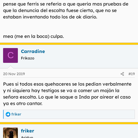
pense que ferris se referia a que queria mas pruebas de
que la denuncia del escolta fuese cierta, que no se
estaban inventando todo los de ok diario.
mea (me en la boca) culpa.
Carradine
C
Frikazo
20 Nov 2019
#19
Pues si todos esos quehaceres se los pedían verbalmente
y ni siquiera hay testigos se va a comer un mojón la
señora escolta. Lo que le saque a Inda por airear el caso
ya es otro cantar.
friker
R
e
a
friker
c
c
Asiduo