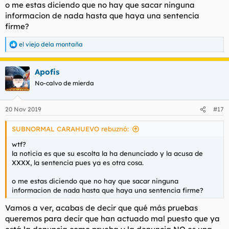
o me estas diciendo que no hay que sacar ninguna
informacion de nada hasta que haya una sentencia
firme?
el viejo dela montaña
R
e
a
Apofis
c
c
No-calvo de mierda
i
o
n
20 Nov 2019
#17
e
s
SUBNORMAL CARAHUEVO rebuznó:
:
wtf?
la noticia es que su escolta la ha denunciado y la acusa de
XXXX, la sentencia pues ya es otra cosa.
o me estas diciendo que no hay que sacar ninguna
informacion de nada hasta que haya una sentencia firme?
Vamos a ver, acabas de decir que qué más pruebas
queremos para decir que han actuado mal puesto que ya