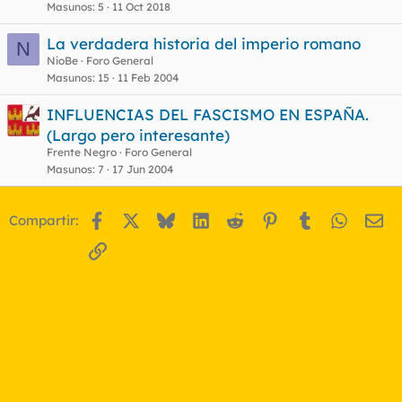
Masunos
5
11 Oct 2018
La verdadera historia del imperio romano
N
NioBe
Foro General
Masunos
15
11 Feb 2004
INFLUENCIAS DEL FASCISMO EN ESPAÑA.
(Largo pero interesante)
Frente Negro
Foro General
Masunos
7
17 Jun 2004
Facebook
X
Bluesky
LinkedIn
Reddit
Pinterest
Tumblr
WhatsA
Em
Compartir:
Enlace