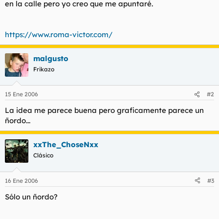
en la calle pero yo creo que me apuntaré.
l
i
t
o
e
https://www.roma-victor.com/
m
a
malgusto
Frikazo
15 Ene 2006
#2
La idea me parece buena pero graficamente parece un
ñordo...
xxThe_ChoseNxx
Clásico
16 Ene 2006
#3
Sólo un ñordo?