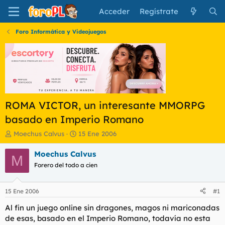
Acceder
Regístrate
Foro Informática y Videojuegos
ROMA VICTOR, un interesante MMORPG
basado en Imperio Romano
I
F
Moechus Calvus
15 Ene 2006
n
e
i
c
Moechus Calvus
M
c
h
Forero del todo a cien
i
a
a
d
d
e
15 Ene 2006
#1
o
i
r
n
Al fin un juego online sin dragones, magos ni mariconadas
d
i
de esas, basado en el Imperio Romano, todavía no esta
e
c