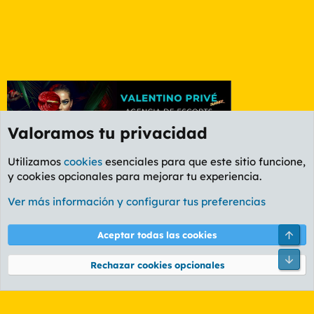
Valoramos tu privacidad
Utilizamos
cookies
esenciales para que este sitio funcione,
y cookies opcionales para mejorar tu experiencia.
Foro Informática y Videojuegos
Ver más información y configurar tus preferencias
Cookies
PL OLDSTYLE AMARILLO
Cambiar fuente
Español (ES)
Arri
Aceptar todas las cookies
Contáctanos
Términos y reglas
Política de privacidad
Ayuda
R
Pie
S
Rechazar cookies opcionales
S
®
Community platform by XenForo
© 2010-2026 XenForo Ltd.