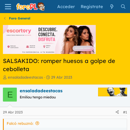
Acceder
Regístrate
Foro General
SALSAKIDO: romper huesos a golpe de
cebolleta
I
F
ensaladadeestacas
29 Abr 2023
n
e
i
c
ensaladadeestacas
E
c
h
Emiliou tengo miedou
i
a
a
d
d
e
29 Abr 2023
#1
o
i
r
n
Falcó rebuznó:
d
i
e
c