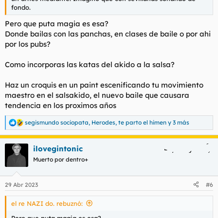
fondo.
Pero que puta magia es esa?
Donde bailas con las panchas, en clases de baile o por ahi
por los pubs?
Como incorporas las katas del akido a la salsa?
Haz un croquis en un paint escenificando tu movimiento
maestro en el salsakido, el nuevo baile que causara
tendencia en los proximos años
segismundo sociopata
,
Herodes
,
te parto el himen
y 3 más
R
e
a
ilovegintonic
c
c
Muerto por dentro+
i
o
n
29 Abr 2023
#6
e
s
el re NAZI do. rebuznó:
:
Pero que puta magia es esa?