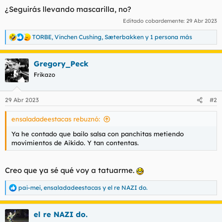
¿Seguirás llevando mascarilla, no?
Editado cobardemente:
29 Abr 2023
TORBE
,
Vinchen Cushing
,
Sæterbakken
y 1 persona más
R
e
a
Gregory_Peck
c
c
Frikazo
i
o
n
29 Abr 2023
#2
e
s
ensaladadeestacas rebuznó:
:
Ya he contado que bailo salsa con panchitas metiendo
movimientos de Aikido. Y tan contentas.
Creo que ya sé qué voy a tatuarme.
pai-mei
,
ensaladadeestacas
y
el re NAZI do.
R
e
a
el re NAZI do.
c