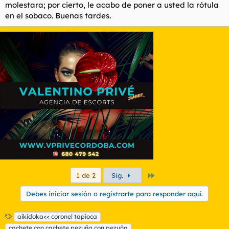
molestara; por cierto, le acabo de poner a usted la rótula
en el sobaco. Buenas tardes.
Último
1 de 2
Sig.
Debes iniciar sesión o registrarte para responder aquí.
E
aikidoka<< coronel tapioca
t
cachete con cachete pezuña con pezuña