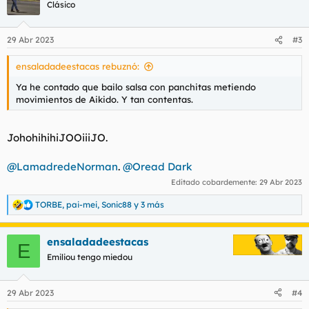
c
Clásico
i
o
n
29 Abr 2023
#3
e
s
ensaladadeestacas rebuznó:
:
Ya he contado que bailo salsa con panchitas metiendo
movimientos de Aikido. Y tan contentas.
JohohihihiJOOiiiJO.
@LamadredeNorman
.
@Oread Dark
Editado cobardemente:
29 Abr 2023
TORBE
,
pai-mei
,
Sonic88
y 3 más
R
e
a
ensaladadeestacas
c
E
c
Emiliou tengo miedou
i
o
n
29 Abr 2023
#4
e
s