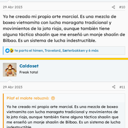
n
29 Abr 2023
#10
e
s
Yo he creado mi propio arte marcial. Es una mezcla de
:
boxeo vietnamita con lucha maragata tradicional y
movimientos de la jota rioja, aunque también tiene
alguna táctica shaolin que me enseñó un monje shaolin de
Bilbao. Es un sistema de lucha indestructible.
te parto el himen
,
Travelord
,
Sæterbakken
y 6 más
R
e
a
Caldoset
c
c
Freak total
i
o
n
29 Abr 2023
#11
e
s
Pilaf el malote rebuznó:
:
Yo he creado mi propio arte marcial. Es una mezcla de boxeo
vietnamita con lucha maragata tradicional y movimientos de
la jota rioja, aunque también tiene alguna táctica shaolin que
me enseñó un monje shaolin de Bilbao. Es un sistema de lucha
indestructible.