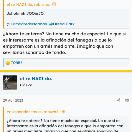
el re NAZI do. rebuznó:
:
JohohihihiJOOiiiJO.
@LamadredeNorman
.
@Oread Dark
¿Ahora te enteras? No tiene mucho de especial. Lo que sí
es interesante es la afinación del fanegas a que lo
empotren con un arnés mediante. Imagino que con
sevillanas sonando de fondo.
TORBE
R
e
a
el re NAZI do.
c
c
Clásico
i
o
n
29 Abr 2023
#5
e
s
ensaladadeestacas rebuznó:
:
¿Ahora te enteras? No tiene mucho de especial. Lo que sí es
interesante es la afinación del fanegas a que lo empotren con
un arnés mediante. Imagino que con sevillanas sonando de