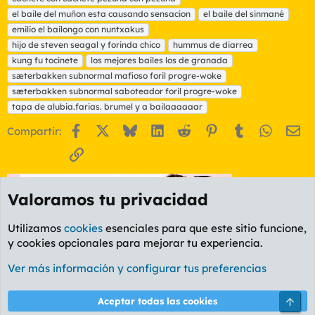
i
el baile del muñon esta causando sensacion
el baile del sinmané
q
emilio el bailongo con nuntxakus
u
hijo de steven seagal y forinda chico
e
hummus de diarrea
t
kung fu tocinete
los mejores bailes los de granada
a
sæterbakken subnormal mafioso foril progre-woke
s
sæterbakken subnormal saboteador foril progre-woke
tapa de alubia.farias. brumel y a bailaaaaaar
Facebook
X
Bluesky
LinkedIn
Reddit
Pinterest
Tumblr
WhatsA
Em
Compartir:
Enlace
Valoramos tu privacidad
Utilizamos
cookies
esenciales para que este sitio funcione,
y cookies opcionales para mejorar tu experiencia.
Ver más información y configurar tus preferencias
Foro General
Cookies
PL OLDSTYLE AMARILLO
Arri
Aceptar todas las cookies
Cambiar fuente
Español (ES)