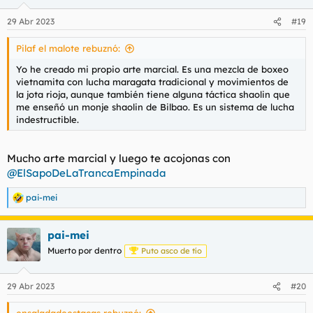
o
n
29 Abr 2023
#19
e
s
Pilaf el malote rebuznó:
:
Yo he creado mi propio arte marcial. Es una mezcla de boxeo
vietnamita con lucha maragata tradicional y movimientos de
la jota rioja, aunque también tiene alguna táctica shaolin que
me enseñó un monje shaolin de Bilbao. Es un sistema de lucha
indestructible.
Mucho arte marcial y luego te acojonas con
@ElSapoDeLaTrancaEmpinada
pai-mei
R
e
a
pai-mei
c
c
Muerto por dentro
Puto asco de tío
i
o
n
29 Abr 2023
#20
e
s