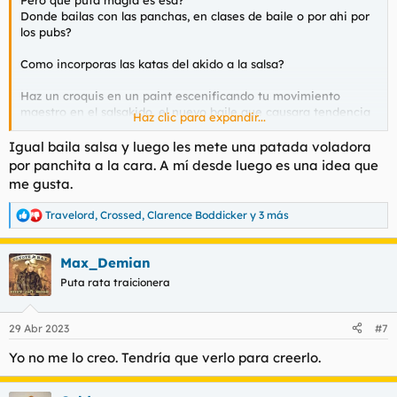
Donde bailas con las panchas, en clases de baile o por ahi por
los pubs?
Como incorporas las katas del akido a la salsa?
Haz un croquis en un paint escenificando tu movimiento
maestro en el salsakido, el nuevo baile que causara tendencia
Haz clic para expandir...
en los proximos años
Igual baila salsa y luego les mete una patada voladora
por panchita a la cara. A mí desde luego es una idea que
me gusta.
Travelord
,
Crossed
,
Clarence Boddicker
y 3 más
R
e
a
Max_Demian
c
c
Puta rata traicionera
i
o
n
29 Abr 2023
#7
e
s
Yo no me lo creo. Tendría que verlo para creerlo.
: