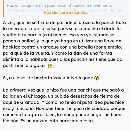
Haz un croquis en un paint escenificando tu movimiento
maestro en el salsakido, el nuevo baile que causara tendencia
Haz clic para expandir...
en los proximos años
A ver, que no se trata de partirle el brazo a la panchita. En
la mierda esa de la salsa pues se usa mucho el darle la
vuelta a tu pareja (o al menos eso veo yo cuando se
ponen a bailar) y lo que yo hago es utilizar una llave de
hapkido contra un ataque con una botella (por ejemplo)
para que de la vuelta. Y como la dan de una forma
distinta a lo habitual pues a las panchis les tiene que dar
gustirrinín o algo así
Sí, a clases de bachata voy a ir. No te jode
La primera vez que lo hizo fue una panchi que me sacó a
bailar en el Chicago, un pub de deseschos de tienta de
aquí de Granada. Y como no tenía ni puta idea pues hice
eso y funcionó. Hay que tener un poco de cuidado porque
como no la agarres bien, la mona puede pegar un buen
hostión. Es un movimiento parecido a esto: