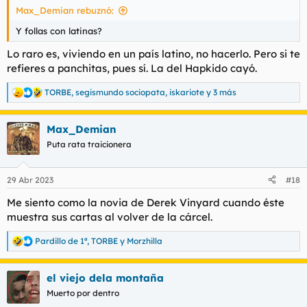
Para obtener información más detallada, consulte nuestra
Max_Demian rebuznó:
página de cookies
.
Y follas con latinas?
Aceptar cookies de terceros
Lo raro es, viviendo en un país latino, no hacerlo. Pero si te
refieres a panchitas, pues sí. La del Hapkido cayó.
La verdad que llevo bastante sin ir por allí. Pero que si se tercia
TORBE
,
segismundo sociopata
,
iskariote
y 3 más
no hay problema en echarse un baile con la hermana de
R
@El_Tormento
e
a
Max_Demian
c
c
Yo soy muy respetuoso con las señoritas panchitas. O no
Puta rata traicionera
i
panchita. Si no me interesa pues declino amablemente la
o
invitación y ya está. Y normalmente soy bastante afable y
n
cortés con el personal. Otra cosa es que me toquen los cojones
29 Abr 2023
#18
e
y ahí si se puede torcer el asunto.
s
Me siento como la novia de Derek Vinyard cuando éste
:
muestra sus cartas al volver de la cárcel.
Pardillo de 1ª
,
TORBE
y
Morzhilla
R
e
a
el viejo dela montaña
c
c
Muerto por dentro
i