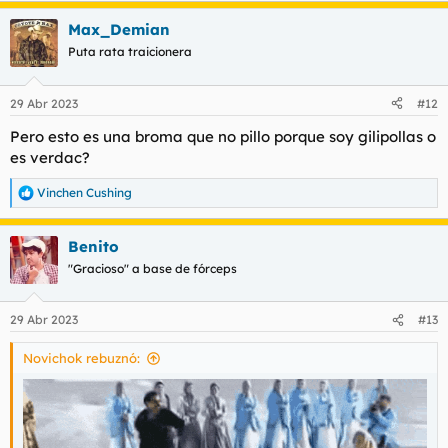
a
Max_Demian
c
c
Puta rata traicionera
i
o
n
29 Abr 2023
#12
e
s
Pero esto es una broma que no pillo porque soy gilipollas o
:
es verdac?
Vinchen Cushing
R
e
a
Benito
c
c
"Gracioso" a base de fórceps
i
o
n
29 Abr 2023
#13
e
s
Novichok rebuznó:
: