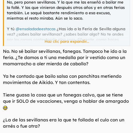
No, pero ponen sevillanas. Y la que me las enseñó a bailar me
l
i
la follé. Y las que vinieron después otros años y en otras ferias
t
o
también. Le saqué bastante rendimiento a esa excusa,
e
mientras el resto miraba. Aún se lo saco.
m
a
Y tú
@ensaladadeestacas
¿Has ido a la Feria de Sevilla alguna
vez? ¿sabes bailar sevillanas? ¿sabes bailar algo? No te andes
por las ramas contestando otra cosa diferente, como haces
Haz clic para expandir...
siempre. Tengo curiosidad por saber si eres un triste amargado
o hay algo de alegría en tu vida.
No. No sé bailar sevillanas, fanegas. Tampoco he ido a la
feria. ¿Te damos a ti una medalla por ir vestido como un
mamarracho a oler mierda de caballo?
Ya he contado que bailo salsa con panchitas metiendo
movimientos de Aikido. Y tan contentas.
Tiene guasa la cosa que un fanegas calvo, que se tiene
que ir SOLO de vacaciones, venga a hablar de amargado
¿La de las sevillanas era la que te follada el culo con un
arnés o fue otra?