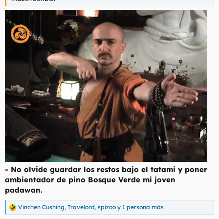
- No olvide guardar los restos bajo el tatami y poner
ambientador de pino Bosque Verde mi joven
padawan.
Vinchen Cushing
,
Travelord
,
spizoo
y 1 persona más
R
e