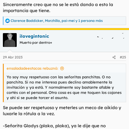
s
Sinceramente creo que no se le está dando a esto la
:
importancia que tiene.
Clarence Boddicker
,
Morzhilla
,
pai-mei
y 1 persona más
R
e
a
ilovegintonic
c
c
Muerto por dentro+
i
o
n
29 Abr 2023
#25
e
s
ensaladadeestacas rebuznó:
:
Yo soy muy respetuoso con las señoritas panchitas. O no
panchita. Si no me interesa pues declino amablemente la
invitación y ya está. Y normalmente soy bastante afable y
cortés con el personal. Otra cosa es que me toquen los cojones
y ahí si se puede torcer el asunto.
Se puede ser respetuoso y meterles un meco de aikido y
luxarle la rótula a la vez.
-Señorita Gladys (plaka, plaka), ya le dije que no