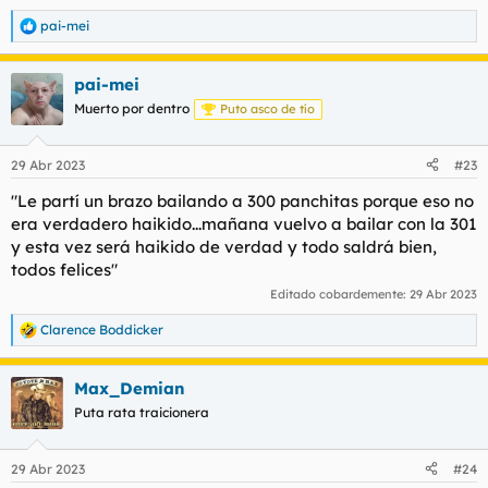
Yo soy muy respetuoso con las señoritas panchitas. O no
pai-mei
R
panchita. Si no me interesa pues declino amablemente la
e
invitación y ya está. Y normalmente soy bastante afable y
a
cortés con el personal. Otra cosa es que me toquen los cojones
pai-mei
c
y ahí si se puede torcer el asunto.
c
Muerto por dentro
Puto asco de tío
i
o
n
29 Abr 2023
#23
e
s
"Le partí un brazo bailando a 300 panchitas porque eso no
:
era verdadero haikido...mañana vuelvo a bailar con la 301
y esta vez será haikido de verdad y todo saldrá bien,
todos felices"
Editado cobardemente:
29 Abr 2023
Clarence Boddicker
R
e
a
Max_Demian
c
c
Puta rata traicionera
i
o
n
29 Abr 2023
#24
e