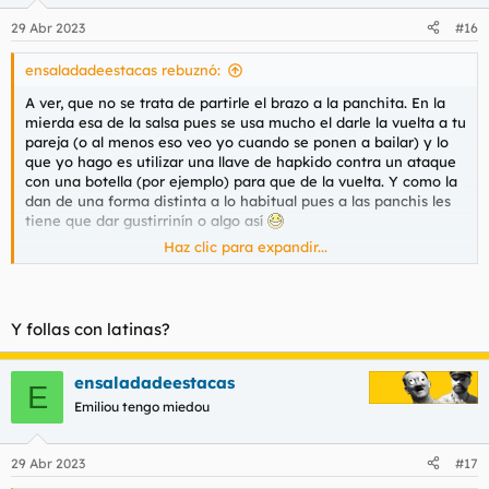
29 Abr 2023
#16
ensaladadeestacas rebuznó:
A ver, que no se trata de partirle el brazo a la panchita. En la
mierda esa de la salsa pues se usa mucho el darle la vuelta a tu
pareja (o al menos eso veo yo cuando se ponen a bailar) y lo
que yo hago es utilizar una llave de hapkido contra un ataque
con una botella (por ejemplo) para que de la vuelta. Y como la
dan de una forma distinta a lo habitual pues a las panchis les
tiene que dar gustirrinín o algo así
Haz clic para expandir...
Sí, a clases de bachata voy a ir. No te jode
La primera vez que lo hizo fue una panchi que me sacó a
bailar en el Chicago, un pub de deseschos de tienta de aquí de
Y follas con latinas?
Granada. Y como no tenía ni puta idea pues hice eso y
funcionó. Hay que tener un poco de cuidado porque como no
la agarres bien, la mona puede pegar un buen hostión. Es un
ensaladadeestacas
E
movimiento parecido a esto:
Emiliou tengo miedou
Para ver este contenido, necesitaremos su consentimiento
29 Abr 2023
#17
para configurar cookies de terceros.