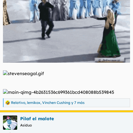
Relativo
,
lemikox
,
Vinchen Cushing
y 7 más
R
e
a
Pilaf el malote
c
c
Asiduo
i
o