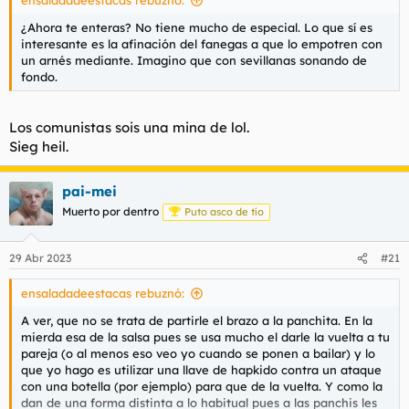
ensaladadeestacas rebuznó:
:
¿Ahora te enteras? No tiene mucho de especial. Lo que sí es
interesante es la afinación del fanegas a que lo empotren con
un arnés mediante. Imagino que con sevillanas sonando de
fondo.
Los comunistas sois una mina de lol.
Sieg heil.
pai-mei
Muerto por dentro
Puto asco de tío
29 Abr 2023
#21
ensaladadeestacas rebuznó:
A ver, que no se trata de partirle el brazo a la panchita. En la
mierda esa de la salsa pues se usa mucho el darle la vuelta a tu
pareja (o al menos eso veo yo cuando se ponen a bailar) y lo
que yo hago es utilizar una llave de hapkido contra un ataque
con una botella (por ejemplo) para que de la vuelta. Y como la
dan de una forma distinta a lo habitual pues a las panchis les