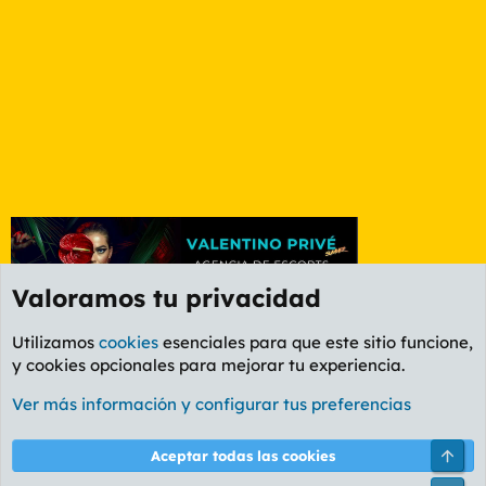
Valoramos tu privacidad
Utilizamos
cookies
esenciales para que este sitio funcione,
y cookies opcionales para mejorar tu experiencia.
Foro General
Ver más información y configurar tus preferencias
Cookies
PL OLDSTYLE AMARILLO
Cambiar fuente
Español (ES)
Arri
Aceptar todas las cookies
Contáctanos
Términos y reglas
Política de privacidad
Ayuda
R