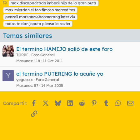
E
max discapacitado imbecil hijo de la gran puta
t
max mierdan el feo fimoso merceditos
i
penzoil marsanz>>boomerang interviu
q
todos te dan joputa piensa la razón
u
e
Temas similares
t
a
s
El termino HAMIJO salió de este foro
TORBE
Foro General
Masunos
118
11 Oct 2011
el termino PUTERING lo acuñe yo
Y
yoguixxx
Foro General
Masunos
57
14 Mar 2005
Facebook
X
Bluesky
LinkedIn
Reddit
Pinterest
Tumblr
WhatsA
Em
Compartir:
Enlace