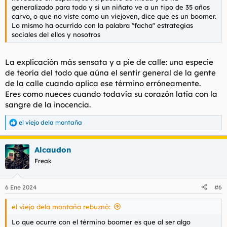
generalizado para todo y si un niñato ve a un tipo de 35 años
carvo, o que no viste como un viejoven, dice que es un boomer.
Lo mismo ha ocurrido con la palabra "facha" estrategias
sociales del ellos y nosotros
La explicación más sensata y a pie de calle: una especie
de teoría del todo que aúna el sentir general de la gente
de la calle cuando aplica ese término erróneamente.
Eres como nueces cuando todavía su corazón latía con la
sangre de la inocencia.
el viejo dela montaña
R
e
a
Alcaudon
c
c
Freak
i
o
n
6 Ene 2024
#6
e
s
el viejo dela montaña rebuznó:
:
Lo que ocurre con el término boomer es que al ser algo