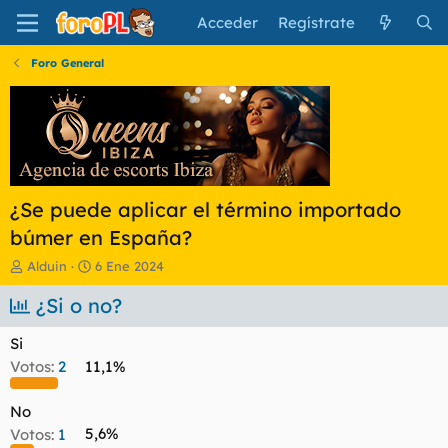
Acceder
Regístrate
Foro General
¿Se puede aplicar el término importado
búmer en España?
I
F
Alduin
6 Ene 2024
n
e
i
¿Si o no?
c
c
h
i
a
Si
a
d
Votos:
2
11,1%
d
e
o
i
r
n
No
d
i
Votos:
1
5,6%
e
c