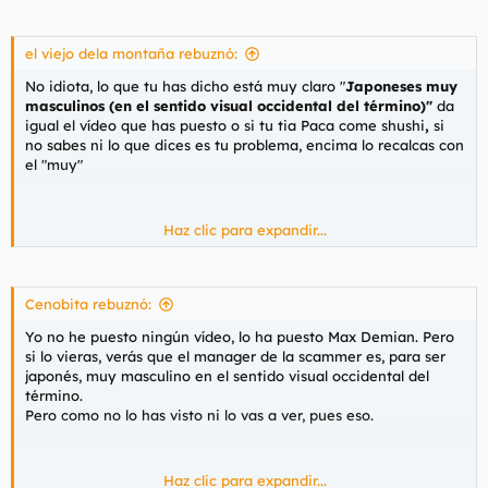
el viejo dela montaña rebuznó:
No idiota, lo que tu has dicho está muy claro "
Japoneses muy
masculinos
(en el sentido visual occidental del término)"
da
igual el vídeo que has puesto o si tu tia Paca come shushi
,
si
no sabes ni lo que dices es tu problema, encima lo recalcas con
el "muy"
Haz clic para expandir...
Los boomer pertenecen a la generación entre 1950 y 1975,
tampoco hay que ser muy listo o culto para saberlo. Y ni tú,
aunque tengas mas pellejo colgante que un asilo de viejos, ni
yo pertenecemos a ella, así que deja de hablar como un
Cenobita rebuznó:
gilipollas con 15 años
Yo no he puesto ningún vídeo, lo ha puesto Max Demian. Pero
si lo vieras, verás que el manager de la scammer es, para ser
japonés, muy masculino en el sentido visual occidental del
término.
Pero como no lo has visto ni lo vas a ver, pues eso.
Haz clic para expandir...