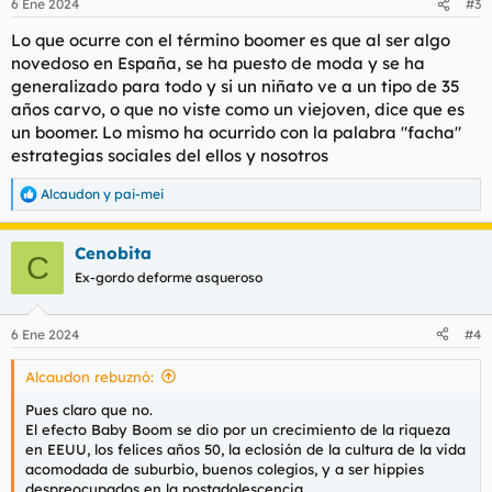
6 Ene 2024
#3
Lo que ocurre con el término boomer es que al ser algo
novedoso en España, se ha puesto de moda y se ha
generalizado para todo y si un niñato ve a un tipo de 35
años carvo, o que no viste como un viejoven, dice que es
un boomer. Lo mismo ha ocurrido con la palabra "facha"
estrategias sociales del ellos y nosotros
Alcaudon
y
pai-mei
R
e
a
Cenobita
c
C
c
Ex-gordo deforme asqueroso
i
o
n
6 Ene 2024
#4
e
s
Alcaudon rebuznó:
:
Pues claro que no.
El efecto Baby Boom se dio por un crecimiento de la riqueza
en EEUU, los felices años 50, la eclosión de la cultura de la vida
acomodada de suburbio, buenos colegios, y a ser hippies
despreocupados en la postadolescencia.