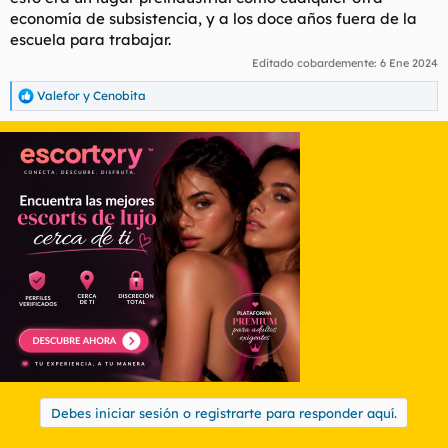
economía de subsistencia, y a los doce años fuera de la
escuela para trabajar.
Editado cobardemente:
6 Ene 2024
Valefor
y
Cenobita
R
e
a
c
c
i
o
n
e
s
:
Debes iniciar sesión o registrarte para responder aquí.