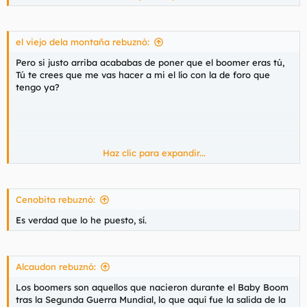
Yo ya sé que no pertenezco a ella, pero pensaba que tú sí, por
eso te he llamado boomer. Así que el término lo he usado
correctamente, en lo que estaba equivocado era en tu edad
biológica.
el viejo dela montaña rebuznó:
Pero si justo arriba acababas de poner que el boomer eras tú,
Tú te crees que me vas hacer a mi el lío con la de foro que
tengo ya?
Haz clic para expandir...
Tú es mejor que te escuendas, que estás mejor escuendido.
Cenobita rebuznó:
Es verdad que lo he puesto, sí.
Alcaudon rebuznó:
Los boomers son aquellos que nacieron durante el Baby Boom
tras la Segunda Guerra Mundial, lo que aquí fue la salida de la