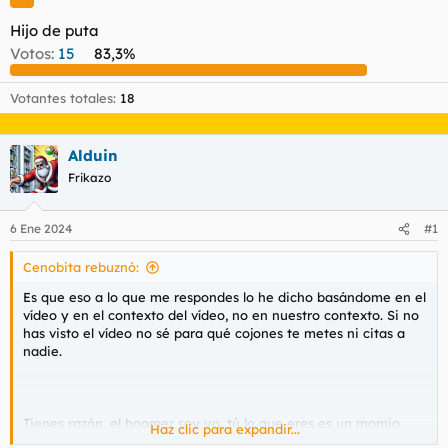
l
i
Hijo de puta
t
o
e
Votos:
15
83,3%
m
a
Votantes totales
18
Alduin
Frikazo
6 Ene 2024
#1
Cenobita rebuznó:
Es que eso a lo que me respondes lo he dicho basándome en el
vídeo y en el contexto del vídeo, no en nuestro contexto. Si no
has visto el vídeo no sé para qué cojones te metes ni citas a
nadie.
Tienes razón, el boomer soy yo, tú lo que eres es un momio
Haz clic para expandir...
tardofranquista.