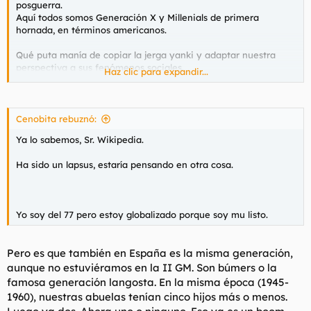
posguerra.
Aquí todos somos Generación X y Millenials de primera
hornada, en términos americanos.
Qué puta manía de copiar la jerga yanki y adaptar nuestra
perspectiva a sus fenómenos sociales.
Haz clic para expandir...
Eso sólo tiene sentido para los nacidos a partir del 2000, una
generación globalizada.
Cenobita rebuznó:
Ya lo sabemos, Sr. Wikipedia.
Ha sido un lapsus, estaría pensando en otra cosa.
Yo soy del 77 pero estoy globalizado porque soy mu listo.
Pero es que también en España es la misma generación,
aunque no estuviéramos en la II GM. Son búmers o la
famosa generación langosta. En la misma época (1945-
1960), nuestras abuelas tenían cinco hijos más o menos.