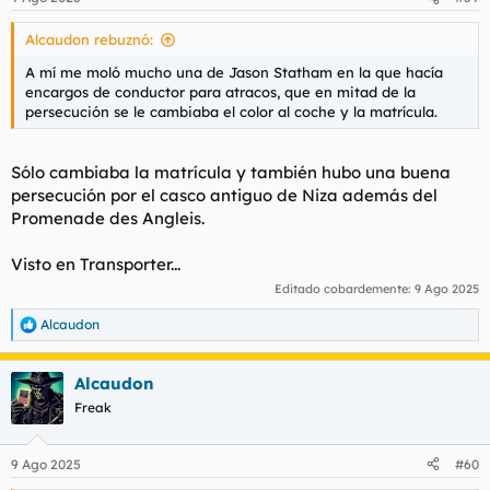
e
s
Alcaudon rebuznó:
:
A mí me moló mucho una de Jason Statham en la que hacía
encargos de conductor para atracos, que en mitad de la
persecución se le cambiaba el color al coche y la matrícula.
Sólo cambiaba la matrícula y también hubo una buena
persecución por el casco antiguo de Niza además del
Promenade des Angleis.
Visto en
Transporter...
Editado cobardemente:
9 Ago 2025
Alcaudon
R
e
a
Alcaudon
c
c
Freak
i
o
n
9 Ago 2025
#60
e
s