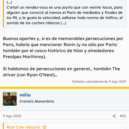
(...)
l
i
C'etait un rendez-vous es una joyita que con veinte tacos, para
t
o
alguien que conoció al menos el Paris de medíados y finales de
e
los 90, y le gusta la velocidad, saltarse toda norma de tráfico, el
m
sonido de los coches clásicos (...)
a
Buenos aportes y, si es de memorables persecuciones por
París, habría que mencionar
Ronin
(y no sólo por París:
también por el casco histórico de Niza y alrededores:
Prealpes Marítimos).
Si hablamos de persecuciones en general... también
The
driver
(con Ryan O'Neal)...
Editado cobardemente:
9 Ago 2025
miliu
Cronista Alanordista
9 Ago 2025
#52
Rust Cole rebuznó: