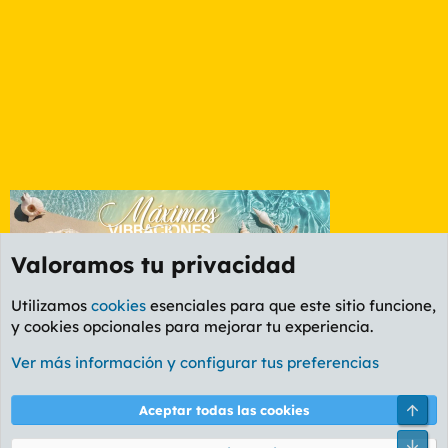
Valoramos tu privacidad
Utilizamos
cookies
esenciales para que este sitio funcione,
y cookies opcionales para mejorar tu experiencia.
Foro Cine
Ver más información y configurar tus preferencias
Cookies
PL OLDSTYLE AMARILLO
Cambiar fuente
Español (ES)
Arri
Aceptar todas las cookies
Contáctanos
Términos y reglas
Política de privacidad
Ayuda
R
Pie