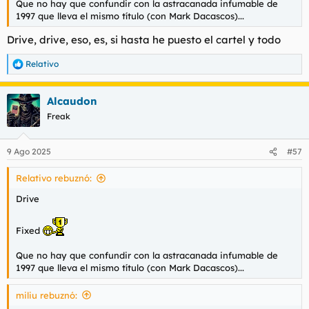
Que no hay que confundir con la astracanada infumable de
1997 que lleva el mismo título (con Mark Dacascos)...
Drive, drive, eso, es, si hasta he puesto el cartel y todo
Relativo
R
e
a
Alcaudon
c
c
Freak
i
o
n
9 Ago 2025
#57
e
s
Relativo rebuznó:
:
Drive
Fixed
Que no hay que confundir con la astracanada infumable de
1997 que lleva el mismo título (con Mark Dacascos)...
miliu rebuznó: