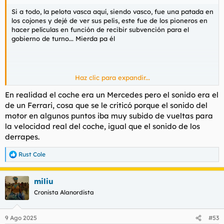
Si a todo, la pelota vasca aquí, siendo vasco, fue una patada en
los cojones y dejé de ver sus pelis, este fue de los pioneros en
hacer películas en función de recibir subvención para el
gobierno de turno... Mierda pa él
Haz clic para expandir...
De todas, yo quitaría a Russ Meyers quizás porque ya vi Faster
pussycat kill kill con veintipico y me la ponían de la ostia y me
En realidad el coche era un Mercedes pero el sonido era el
pareció un truño, no ha envejecido nada bien en mi opinión,
de un Ferrari, cosa que se le criticó porque el sonido del
en general, el cine underground y psicodélico de los 60
motor en algunos puntos iba muy subido de vueltas para
la velocidad real del coche, igual que el sonido de los
C'etait un rendez-vous es una joyita que con veinte tacos, para
derrapes.
alguien que conoció al menos el Paris de medíados y finales de
los 90, y le gusta la velocidad, saltarse toda norma de tráfico, el
Rust Cole
sonido de los coches clásicos( No era un Ferrari, se rodó con un
R
e
mercedes
) El ir a toda ostia porque llegas tarde con la tipa
a
que has quedado... Gracias por recordármela, toca revisonado.
miliu
c
c
Cronista Alanordista
Las demás, pues bien pero Hollywood, me quedo con Le mans
i
y Bullit
o
n
9 Ago 2025
#53
Akira la iba a poner, que le den por saco a Miyazaki aunque me
e