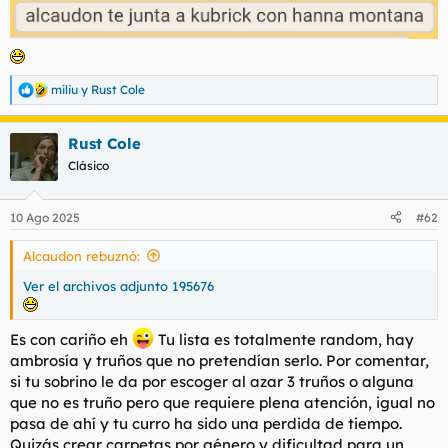
:
miliu
y
Rust Cole
R
e
a
Rust Cole
c
c
Clásico
i
o
n
10 Ago 2025
#62
e
s
Alcaudon rebuznó:
:
Ver el archivos adjunto 195676
Es con cariño eh
Tu lista es totalmente random, hay
ambrosía y truños que no pretendían serlo. Por comentar,
si tu sobrino le da por escoger al azar 3 truños o alguna
que no es truño pero que requiere plena atención, igual no
pasa de ahí y tu curro ha sido una perdida de tiempo.
Quizás crear carpetas por género y dificultad para un