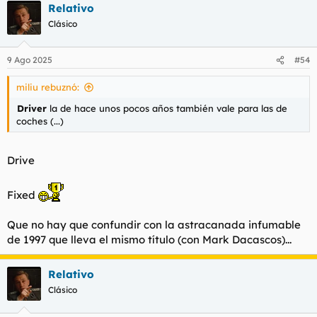
Relativo
c
c
Clásico
i
o
n
9 Ago 2025
#54
e
s
miliu rebuznó:
:
Driver
la de hace unos pocos años también vale para las de
coches (...)
Drive
Fixed
Que no hay que confundir con la astracanada infumable
de 1997 que lleva el mismo título (con Mark Dacascos)...
Relativo
Clásico