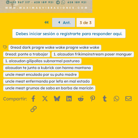
Primero
Ant.
3 de 3
Debes iniciar sesión o registrarte para responder aquí.
E
0read dark progre woke woke progre woke woke
t
0read: ponte a trabajar
1. alcaudon frikimainstream poser monguer
i
1. alcaudon gilipollas subnormal postureo
q
alcaudon te junta a kubrick con hanna montana
u
uncle meat enculado por su puta madre
e
t
uncle meat enfermando por lefa en mal estado
a
uncle meat grumos de sabo en barba de maricón
s
Facebook
X
Bluesky
LinkedIn
Reddit
Pinterest
Tumblr
WhatsA
Em
Compartir:
Enlace