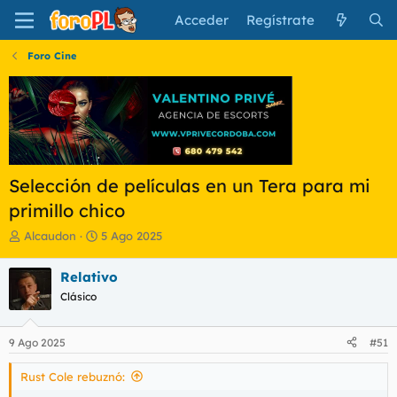
Acceder
Regístrate
Foro Cine
Selección de películas en un Tera para mi
primillo chico
I
F
Alcaudon
5 Ago 2025
n
e
i
c
Relativo
c
h
Clásico
i
a
a
d
d
e
9 Ago 2025
#51
o
i
r
n
Rust Cole rebuznó:
d
i
e
c