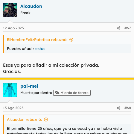
a
Alcaudon
c
c
Freak
i
o
n
12 Ago 2025
#67
e
s
ElHombreFelizPatetico rebuznó:
:
Puedes añadir
estas
Esas ya para añadir a mi colección privada.
Gracias.
pai-mei
Muerto por dentro
Mierda de forero
13 Ago 2025
#68
Alcaudon rebuznó:
El primillo tiene 25 años, que yo a su edad ya me había visto
prácticamente todas las de la lista, pero ya sabes que ahora no