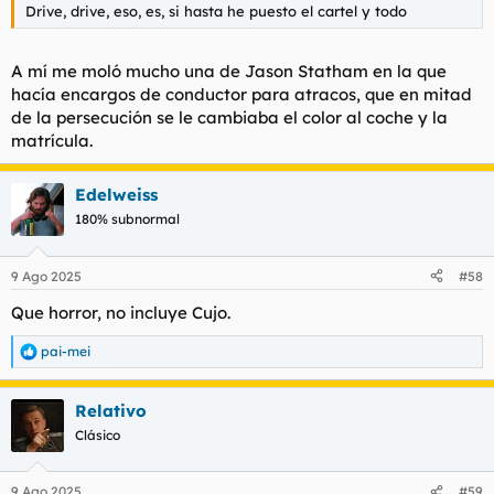
Drive, drive, eso, es, si hasta he puesto el cartel y todo
A mí me moló mucho una de Jason Statham en la que
hacía encargos de conductor para atracos, que en mitad
de la persecución se le cambiaba el color al coche y la
matrícula.
Edelweiss
180% subnormal
9 Ago 2025
#58
Que horror, no incluye
Cujo
.
pai-mei
R
e
a
Relativo
c
c
Clásico
i
o
n
9 Ago 2025
#59