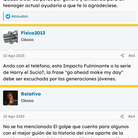
teenager actual ayudaría a que te lo agradeciese.
Alcaudon
R
e
a
Fisico2013
c
c
Clásico
i
o
n
10 Ago 2025
#63
e
s
Ando con el teléfono, esta Impacto Fulminante o la serie
:
de Harry el Sucio?, la frase "go ahead make my day"
debe ser escuchada por las generaciones jóvenes.
Relativo
Clásico
10 Ago 2025
#64
No se ha mencionado
El golpe
que cuenta para algunos
con el mejor guión de la historia del cine aparte de la