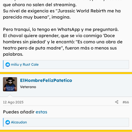
que ahora no salen del streaming.
Su nivel de exigencia es "Jurassic World Rebirth me ha
parecido muy buena", imagina.
Pero tranqui, lo tengo en WhatsApp y me preguntará.
El chaval quiere aprender, que se vio conmigo 'Doce
hombres sin piedad' y le encantó: "Es como una obra de
teatro pero de puta madre", fueron más o menos sus
palabras.
miliu
y
Rust Cole
R
e
a
ElHombreFelizPatetico
c
c
Veterano
i
o
n
12 Ago 2025
#66
e
s
Puedes añadir
estas
:
Alcaudon
R
e