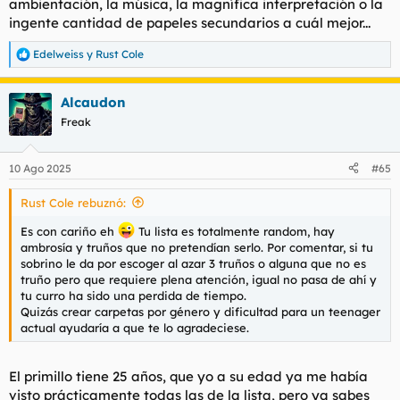
ambientación, la música, la magnífica interpretación o la
ingente cantidad de papeles secundarios a cuál mejor...
Edelweiss
y
Rust Cole
R
e
a
Alcaudon
c
c
Freak
i
o
n
10 Ago 2025
#65
e
s
Rust Cole rebuznó:
:
Es con cariño eh
Tu lista es totalmente random, hay
ambrosía y truños que no pretendían serlo. Por comentar, si tu
sobrino le da por escoger al azar 3 truños o alguna que no es
truño pero que requiere plena atención, igual no pasa de ahí y
tu curro ha sido una perdida de tiempo.
Quizás crear carpetas por género y dificultad para un teenager
actual ayudaría a que te lo agradeciese.
El primillo tiene 25 años, que yo a su edad ya me había
visto prácticamente todas las de la lista, pero ya sabes