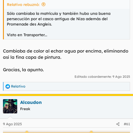
Relativo rebuznó:
:
Sólo cambiaba la matrícula y también hubo una buena
persecución por el casco antiguo de Niza además del
Promenade des Angleis.
Visto en
Transporter...
Cambiaba de color al echar agua por encima, eliminando
así la fina capa de pintura.
Gracias, la apunto.
Editado cobardemente:
9 Ago 2025
Relativo
R
e
a
Alcaudon
c
c
Freak
i
o
n
9 Ago 2025
#61
e
s