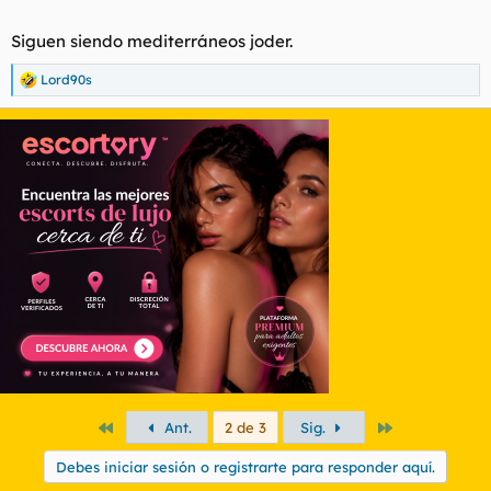
Siguen siendo mediterráneos joder.
Lord90s
R
e
a
c
c
i
o
n
e
s
:
Primero
Último
Ant.
2 de 3
Sig.
Debes iniciar sesión o registrarte para responder aquí.