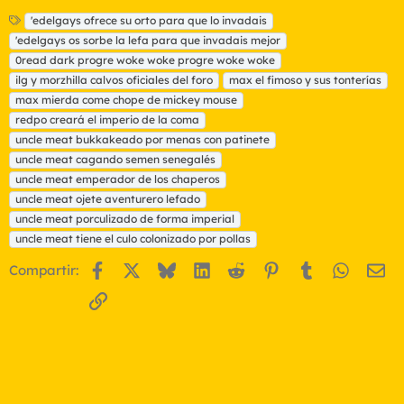
E
'edelgays ofrece su orto para que lo invadais
t
'edelgays os sorbe la lefa para que invadais mejor
i
0read dark progre woke woke progre woke woke
q
ilg y morzhilla calvos oficiales del foro
max el fimoso y sus tonterías
u
max mierda come chope de mickey mouse
e
t
redpo creará el imperio de la coma
a
uncle meat bukkakeado por menas con patinete
s
uncle meat cagando semen senegalés
uncle meat emperador de los chaperos
uncle meat ojete aventurero lefado
uncle meat porculizado de forma imperial
uncle meat tiene el culo colonizado por pollas
Facebook
X
Bluesky
LinkedIn
Reddit
Pinterest
Tumblr
WhatsA
Em
Compartir:
Enlace