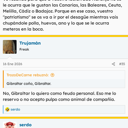
motos?
le ocurra que le gustan las Canarias, las Baleares, Ceuta,
Si tiramos por las Canarias podemos quedarnos un trozo de la
Melilla, Cádiz o Badajoz. Porque en ese caso, vuestro
Negrolandia continental…
"patriotismo" se os va a ir por el desagüe mientras vais
Pues eso, que invadimos?
chupándole polla, huevos, ano y lo que se le ocurra
meteros en la boca.
Trujamán
Freak
16 Ene 2026
#35
TrozoDeCarne rebuznó:
Gibraltar coño, Gibraltar.
No, Gibraltar lo quiero como feudo personal. Eso me lo
reservo o no acepto pulpo como animal de compañía.
serdo
R
e
a
serdo
c