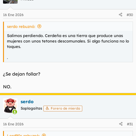
i
o
n
16 Ene 2026
#30
e
s
serdo rebuznó:
:
Salimos perdiendo. Cerdeña es una tierra que produce unas
mujeres con unos tetones descomunales. Si algo funciona no lo
toques.
.
¿Se dejan follar?
NO.
serdo
Soplagaitas
Forero de mierda
16 Ene 2026
#31
Lord90s rebuznó: