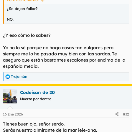
¿Se dejan follar?
NO.
¿Y eso cómo lo sabes?
Yo no lo sé porque no hago cosas tan vulgares pero
siempre me lo he pasado muy bien con las sardas. Te
aseguro que están bastantes escalones por encima de la
española media.
Trujamán
R
e
a
Codeisan de 20
c
c
Muerto por dentro
i
o
n
16 Ene 2026
#32
e
s
Tienes buen ojo, señor serdo.
:
Serás nuestro almirante de la mar jeje-ana.