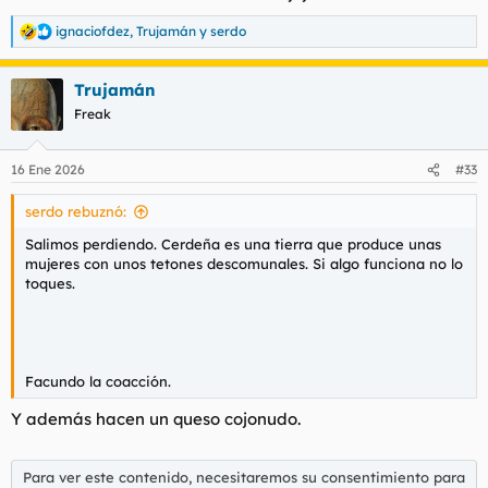
ignaciofdez
,
Trujamán
y
serdo
R
e
a
Trujamán
c
c
Freak
i
o
n
16 Ene 2026
#33
e
s
serdo rebuznó:
:
Salimos perdiendo. Cerdeña es una tierra que produce unas
mujeres con unos tetones descomunales. Si algo funciona no lo
toques.
Facundo la coacción.
Y además hacen un queso cojonudo.
Para ver este contenido, necesitaremos su consentimiento para