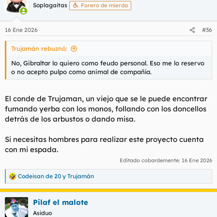
c
Soplagaitas
Forero de mierda
i
o
n
16 Ene 2026
#36
e
s
Trujamán rebuznó:
:
No, Gibraltar lo quiero como feudo personal. Eso me lo reservo
o no acepto pulpo como animal de compañía.
El conde de Trujaman, un viejo que se le puede encontrar
fumando yerba con los monos, follando con los doncellos
detrás de los arbustos o dando misa.
Si necesitas hombres para realizar este proyecto cuenta
con mi espada.
Editado cobardemente:
16 Ene 2026
Codeisan de 20
y
Trujamán
R
e
a
Pilaf el malote
c
c
Asiduo