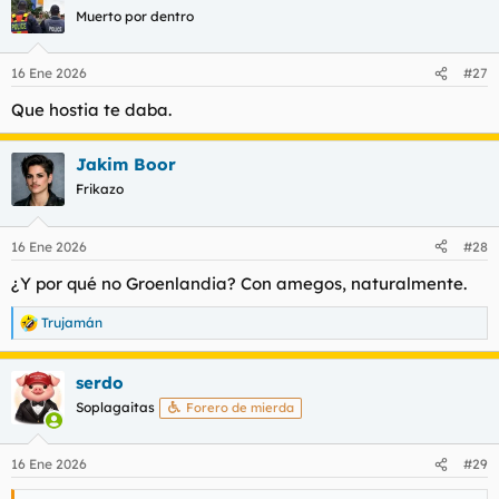
t
o
Muerto por dentro
e
m
a
16 Ene 2026
#27
Que hostia te daba.
Jakim Boor
Frikazo
16 Ene 2026
#28
¿Y por qué no Groenlandia? Con amegos, naturalmente.
Trujamán
R
e
a
serdo
c
c
Soplagaitas
Forero de mierda
i
o
n
16 Ene 2026
#29
e
s