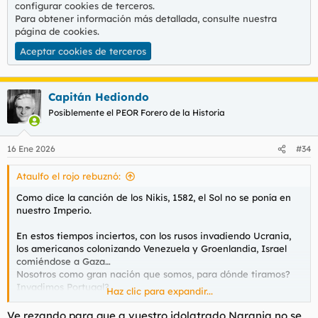
configurar cookies de terceros.
Para obtener información más detallada, consulte nuestra
página de cookies
.
Aceptar cookies de terceros
Capitán Hediondo
Posiblemente el PEOR Forero de la Historia
16 Ene 2026
#34
Ataulfo el rojo rebuznó:
Como dice la canción de los Nikis, 1582, el Sol no se ponía en
nuestro Imperio.
En estos tiempos inciertos, con los rusos invadiendo Ucrania,
los americanos colonizando Venezuela y Groenlandia, Israel
comiéndose a Gaza…
Nosotros como gran nación que somos, para dónde tiramos?
Invadimos Portugal?
Haz clic para expandir...
Píllamos un trozo de Francia?
Expandimos Ceuta y Melilla aunque se nos llene la cosa más de
Ve rezando para que a vuestro idolatrado Naranja no se