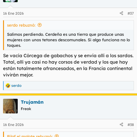
i
o
n
16 Ene 2026
#37
e
s
serdo rebuznó:
:
Salimos perdiendo. Cerdeña es una tierra que produce unas
mujeres con unos tetones descomunales. Si algo funciona no lo
toques.
Se vacía Córcega de gabachos y se envía allí a los sardos.
Total, allí ya casi no hay corsos de verdad y los que hay
están totalmente afrancesados, en la Francia continental
vivirán mejor.
serdo
R
e
a
Trujamán
c
c
Freak
i
o
n
16 Ene 2026
#38
e
s
Pilaf el malote rebuznó:
: