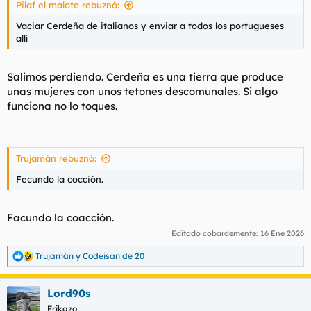
Pilaf el malote rebuznó:
:
Vaciar Cerdeña de italianos y enviar a todos los portugueses
allí
Salimos perdiendo. Cerdeña es una tierra que produce
unas mujeres con unos tetones descomunales. Si algo
funciona no lo toques.
Trujamán rebuznó:
Fecundo la cocción.
Facundo la coacción.
Editado cobardemente:
16 Ene 2026
Trujamán
y
Codeisan de 20
R
e
a
Lord90s
c
c
Frikazo