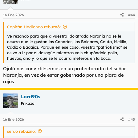
i
o
n
16 Ene 2026
#44
e
s
Capitán Hediondo rebuznó:
:
Ve rezando para que a vuestro idolatrado Naranja no se le
ocurra que le gustan las Canarias, las Baleares, Ceuta, Melilla,
Cádiz o Badajoz. Porque en ese caso, vuestro "patriotismo" se
os va a ir por el desagüe mientras vais chupándole polla,
huevos, ano y lo que se le ocurra meteros en la boca.
Ojalá nos convirtiésemos en un protectorado del señor
Naranja, en vez de estar gobernado por una piara de
rojos
Lord90s
Frikazo
16 Ene 2026
#45
serdo rebuznó: