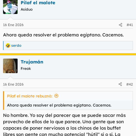
Pilaf el malote
c
c
Asiduo
i
o
n
16 Ene 2026
#41
e
s
Ahora queda resolver el problema egiptano. Cacemos.
:
serdo
R
e
a
Trujamán
c
c
Freak
i
o
n
16 Ene 2026
#42
e
s
Pilaf el malote rebuznó:
:
Ahora queda resolver el problema egiptano. Cacemos.
No hombre. Yo soy del parecer que se puede sacar más
provecho de ellos de lo que parece. Una gente que son
capaces de poner nerviosos a los chinos de los buffet
libres son gente con mucho potencial "hútil" sí o sí. La