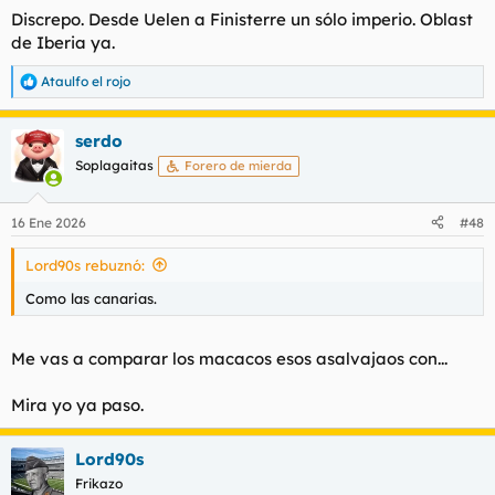
Discrepo. Desde Uelen a Finisterre un sólo imperio. Oblast
de Iberia ya.
Ataulfo el rojo
R
e
a
serdo
c
c
Soplagaitas
Forero de mierda
i
o
n
16 Ene 2026
#48
e
s
Lord90s rebuznó:
:
Como las canarias.
Me vas a comparar los macacos esos asalvajaos con...
Mira yo ya paso.
Lord90s
Frikazo