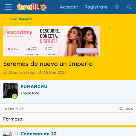
Acceder
Regístrate
Foro General
Seremos de nuevo un Imperio
I
F
Ataulfo el rojo
15 Ene 2026
n
e
i
c
FUMANCHU
c
h
Freak total
i
a
a
d
d
e
16 Ene 2026
#26
o
i
r
n
Formosa.
d
i
e
c
l
i
Codeisan de 20