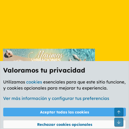
Valoramos tu privacidad
Utilizamos
cookies
esenciales para que este sitio funcione,
y cookies opcionales para mejorar tu experiencia.
Foro General
Ver más información y configurar tus preferencias
Cookies
PL OLDSTYLE AMARILLO
Cambiar fuente
Español (ES)
Arri
Aceptar todas las cookies
Contáctanos
Términos y reglas
Política de privacidad
Ayuda
R
Pie
S
Rechazar cookies opcionales
S
®