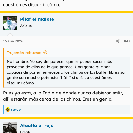
cuestión es discurrir cómo.
Pilaf el malote
Asiduo
16 Ene 2026
#43
Trujamán rebuznó:
No hombre. Yo soy del parecer que se puede sacar más
provecho de ellos de lo que parece. Una gente que son
capaces de poner nerviosos a los chinos de los buffet libres son
gente con mucho potencial "hútil" sí o sí. La cuestión es
discurrir cómo.
Pues ya está, a la India de donde nunca debieron salir,
allí estarán más cerca de los chinos. Eres un genio.
serdo
R
e
a
Ataulfo el rojo
c
c
Freak