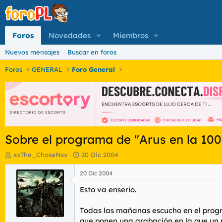
Foros
Novedades
Miembros
Nuevos mensajes
Buscar en foros
Foros
GENERAL
Foro General
Sobre el programa de "Arus en la 100
I
F
xxThe_ChoseNxx
20 Dic 2004
n
e
i
c
20 Dic 2004
c
h
Esto va enserio.
i
a
a
d
d
e
Todas las mañanas escucho en el progra
o
i
que ponen una grabación en la que un 