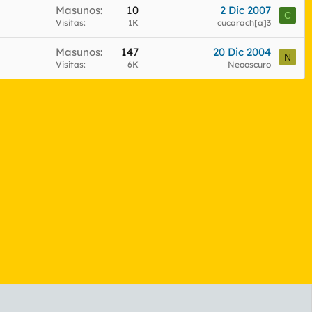
Masunos
10
2 Dic 2007
C
Visitas
1K
cucarach[a]3
Masunos
147
20 Dic 2004
N
Visitas
6K
Neooscuro