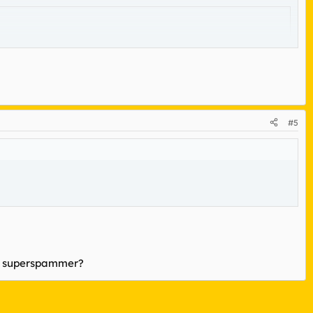
#5
de superspammer?