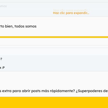
somos
Haz clic para expandir...
Haz clic para expandir...
 lo tiene que me lo diga, o que
orto bien, todos somos
é?
n
:P
zos extra para abrir posts más rápidamente? ¿Superpoderes 