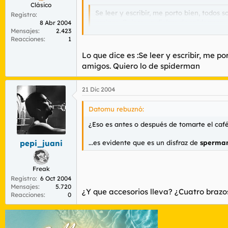
Clásico
Se leer y escribir, me porto bien, todos 
Registro
amigos. Quiero un disfraz de spiderman.
8 Abr 2004
Mensajes
2.423
Reacciones
1
Querria conseguir ese audio, por si alguien
Lo que dice es :Se leer y escribir, me p
me diga donde bajarmelo
amigos. Quiero lo de spiderman
21 Dic 2004
Datomu rebuznó:
¿Eso es antes o después de tomarte el caf
...es evidente que es un disfraz de
sperma
pepi_juani
Freak
Registro
6 Oct 2004
Mensajes
5.720
¿Y que accesorios lleva? ¿Cuatro bra
Reacciones
0