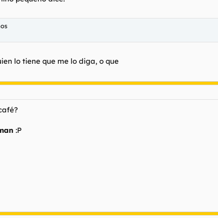
mos
uien lo tiene que me lo diga, o que
café?
man
:P