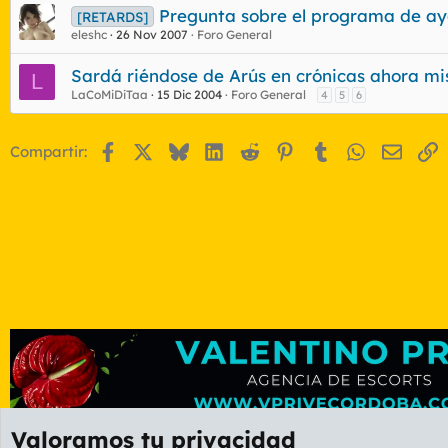
Pregunta sobre el programa de aye
[RETARDS]
eleshc
26 Nov 2007
Foro General
Sardá riéndose de Arús en crónicas ahora m
L
LaCoMiDiTaa
15 Dic 2004
Foro General
4
5
6
Facebook
X
Bluesky
LinkedIn
Reddit
Pinterest
Tumblr
WhatsApp
Email
E
Compartir:
Valoramos tu privacidad