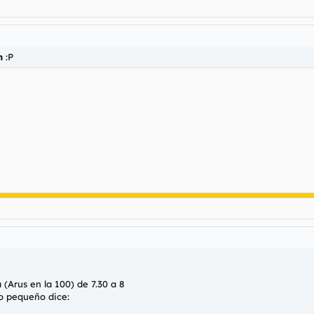
n
:P
(Arus en la 100) de 7.30 a 8
o pequeño dice: