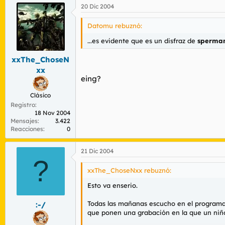
20 Dic 2004
Datomu rebuznó:
...es evidente que es un disfraz de
sperma
xxThe_ChoseN
xx
eing?
Clásico
Registro
18 Nov 2004
Mensajes
3.422
Reacciones
0
21 Dic 2004
?
xxThe_ChoseNxx rebuznó:
Esto va enserio.
Todas las mañanas escucho en el programa 
:-/
que ponen una grabación en la que un niñ