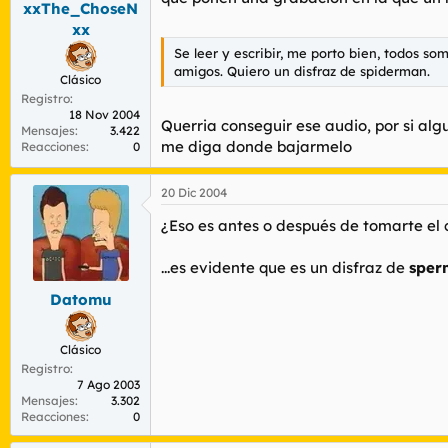
xxThe_ChoseN
r
n
d
i
xx
e
c
Se leer y escribir, me porto bien, todos so
l
i
amigos. Quiero un disfraz de spiderman.
t
o
Clásico
e
Registro
18 Nov 2004
m
Querria conseguir ese audio, por si alg
Mensajes
3.422
a
me diga donde bajarmelo
Reacciones
0
20 Dic 2004
¿Eso es antes o después de tomarte el 
...es evidente que es un disfraz de
sper
Datomu
Clásico
Registro
7 Ago 2003
Mensajes
3.302
Reacciones
0