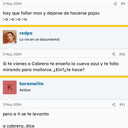
3 May 2004
#9
hay que follar mas y dejarse de hacerse pajas
:-o :-o :-o :-o
redpo
Lo vio en un documental
3 May 2004
#10
Si te vienes a Cabrera te enseño la cueva azul y te follo
mirando para mallorca. ¿Ein?¿te hace?
karamelito
K
Asiduo
3 May 2004
#11
pero a ti se te levanta
a cabrera, dice