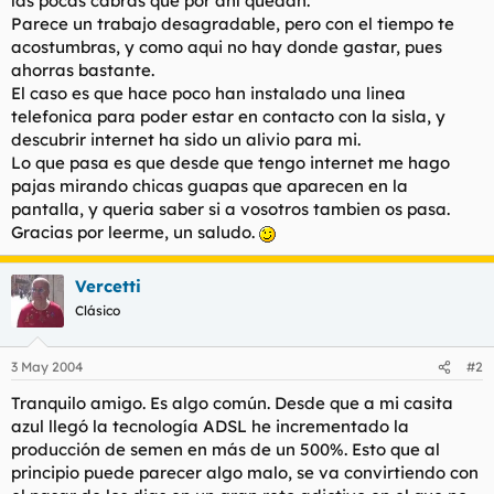
las pocas cabras que por ahí quedan.
t
o
Parece un trabajo desagradable, pero con el tiempo te
e
acostumbras, y como aqui no hay donde gastar, pues
m
a
ahorras bastante.
El caso es que hace poco han instalado una linea
telefonica para poder estar en contacto con la sisla, y
descubrir internet ha sido un alivio para mi.
Lo que pasa es que desde que tengo internet me hago
pajas mirando chicas guapas que aparecen en la
pantalla, y queria saber si a vosotros tambien os pasa.
Gracias por leerme, un saludo.
Vercetti
Clásico
3 May 2004
#2
Tranquilo amigo. Es algo común. Desde que a mi casita
azul llegó la tecnología ADSL he incrementado la
producción de semen en más de un 500%. Esto que al
principio puede parecer algo malo, se va convirtiendo con