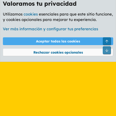
Valoramos tu privacidad
Utilizamos
cookies
esenciales para que este sitio funcione,
y cookies opcionales para mejorar tu experiencia.
Foro General
Ver más información y configurar tus preferencias
Cookies
PL OLDSTYLE AMARILLO
Cambiar fuente
Español (ES)
Arri
Aceptar todas las cookies
Contáctanos
Términos y reglas
Política de privacidad
Ayuda
R
Pie
S
Rechazar cookies opcionales
S
®
Community platform by XenForo
© 2010-2026 XenForo Ltd.