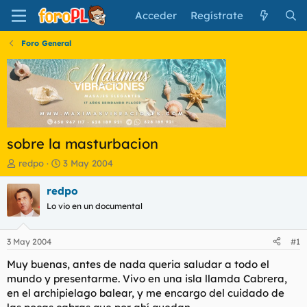
Acceder
Regístrate
Foro General
sobre la masturbacion
I
F
redpo
3 May 2004
n
e
i
c
redpo
c
h
Lo vio en un documental
i
a
a
d
d
e
3 May 2004
#1
o
i
r
n
Muy buenas, antes de nada queria saludar a todo el
d
i
mundo y presentarme. Vivo en una isla llamda Cabrera,
e
c
en el archipielago balear, y me encargo del cuidado de
l
i