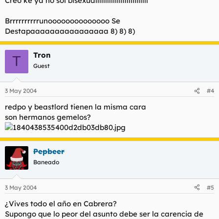
Creo ke ya no soi bisexualllllllllllllllllllllllllll
Brrrrrrrrrrunoooooooooooooo Se
Destapaaaaaaaaaaaaaaaa 8) 8) 8)
Tron
T
Guest
3 May 2004
#4
redpo y beastlord tienen la misma cara
son hermanos gemelos?
Pepbeer
Baneado
3 May 2004
#5
¿Vives todo el año en Cabrera?
Supongo que lo peor del asunto debe ser la carencia de