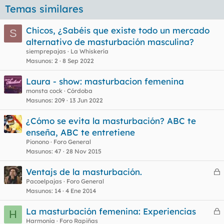
Temas similares
Chicos, ¿Sabéis que existe todo un mercado
S
alternativo de masturbación masculina?
siemprepajas
La Whiskería
Masunos
2
8 Sep 2022
Laura - show: masturbacion femenina
monsta cock
Córdoba
Masunos
209
13 Jun 2022
¿Cómo se evita la masturbación? ABC te
enseña, ABC te entretiene
Pionono
Foro General
Masunos
47
28 Nov 2015
Ventajs de la masturbación.
e
Pacoelpajas
Foro General
Masunos
14
4 Ene 2014
r
r
La masturbación femenina: Experiencias
H
e
Harmonía
Foro Rapiñas