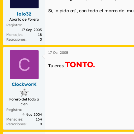
r
n
d
i
Si, lo pido así, con todo el morro del 
e
c
lolo32
l
i
Aborto de Forero
t
o
Registro
e
17 Sep 2005
m
Mensajes
18
Reacciones
0
a
17 Oct 2005
C
TONTO.
Tu eres
ClockworK
Forero del todo a
cien
Registro
4 Nov 2004
Mensajes
164
Reacciones
0