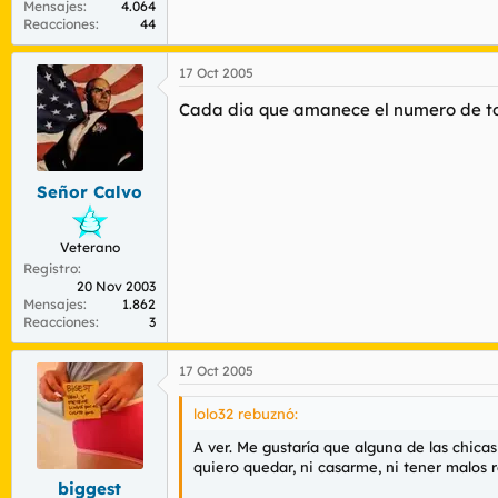
Mensajes
4.064
Reacciones
44
17 Oct 2005
Cada dia que amanece el numero de to
Señor Calvo
Veterano
Registro
20 Nov 2003
Mensajes
1.862
Reacciones
3
17 Oct 2005
lolo32 rebuznó:
A ver. Me gustaría que alguna de las chicas
quiero quedar, ni casarme, ni tener malos r
biggest