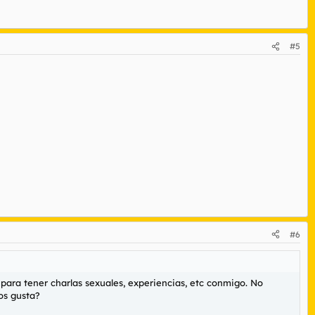
#5
#6
 para tener charlas sexuales, experiencias, etc conmigo. No
os gusta?