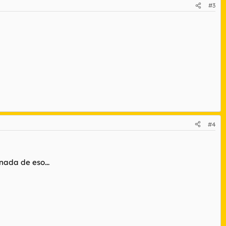
#3
#4
nada de eso...