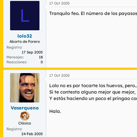
17 Oct 2005
L
Tranquilo feo. El número de los payasos
lolo32
Aborto de Forero
Registro
17 Sep 2005
Mensajes
18
Reacciones
0
17 Oct 2005
Lolo no es por tocarte los huevos, pero.
Si te contesta alguna mejor que mejor,
Y estás haciendo un poco el pringao co
Vaserqueno
Hala.
Clásico
Registro
24 Feb 2005