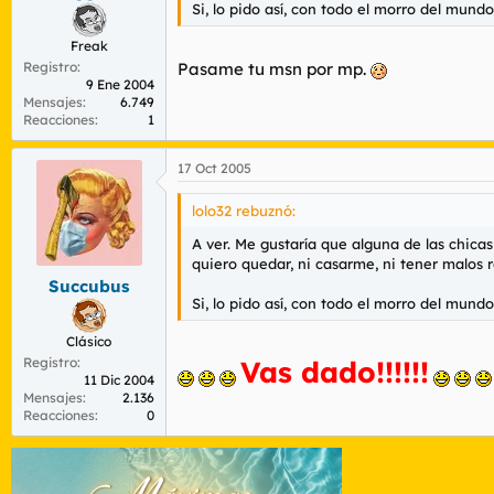
Si, lo pido así, con todo el morro del mund
Freak
Registro
Pasame tu msn por mp.
9 Ene 2004
Mensajes
6.749
Reacciones
1
17 Oct 2005
lolo32 rebuznó:
A ver. Me gustaría que alguna de las chicas
quiero quedar, ni casarme, ni tener malos r
Succubus
Si, lo pido así, con todo el morro del mund
Clásico
Registro
Vas dado!!!!!!
11 Dic 2004
Mensajes
2.136
Reacciones
0