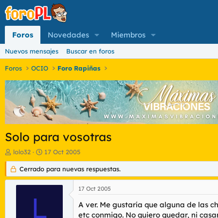
Foros
Novedades
Miembros
Nuevos mensajes
Buscar en foros
Foros
OCIO
Foro Rapiñas
Solo para vosotras
I
F
lolo32
17 Oct 2005
n
e
i
Cerrado para nuevas respuestas.
c
c
h
i
a
17 Oct 2005
a
d
L
d
e
A ver. Me gustaría que alguna de las ch
o
i
etc conmigo. No quiero quedar, ni casar