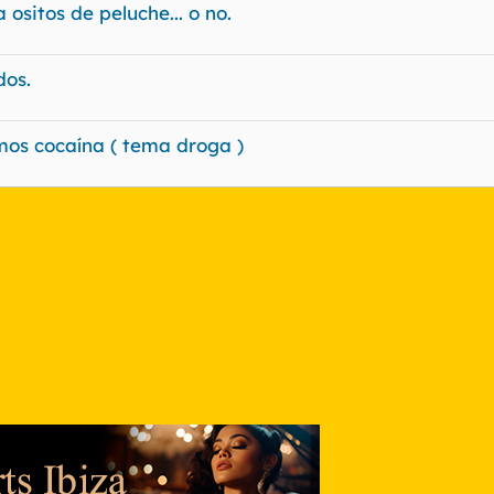
ositos de peluche... o no.
dos.
amos cocaína ( tema droga )
nlace