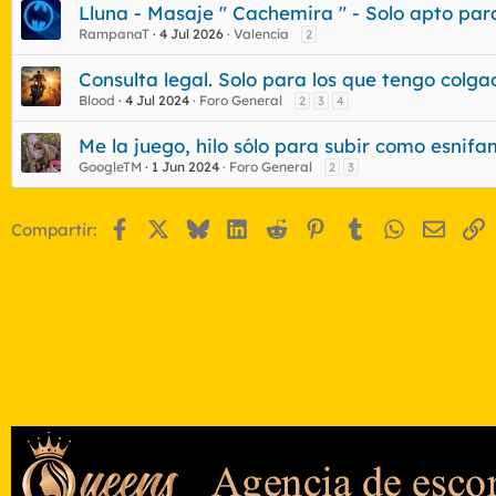
Lluna - Masaje " Cachemira " - Solo apto para 
RampanaT
4 Jul 2026
Valencia
2
Consulta legal. Solo para los que tengo colga
Blood
4 Jul 2024
Foro General
2
3
4
Me la juego, hilo sólo para subir como esnif
GoogleTM
1 Jun 2024
Foro General
2
3
Facebook
X
Bluesky
LinkedIn
Reddit
Pinterest
Tumblr
WhatsApp
Email
E
Compartir: