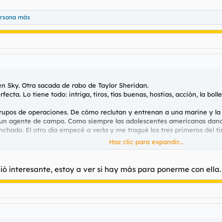
ersona más
 Sky. Otra sacada de rabo de Taylor Sheridan.
rfecta. Lo tiene todo: intriga, tiros, tías buenas, hostias, acción, la bo
rupos de operaciones. De cómo reclutan y entrenan a una marine y la i
e un agente de campo. Como siempre las adolescentes americanas dand
chado. El otro día empecé a verla y me tragué los tres primeros del ti
Haz clic para expandir...
rece un engendro
ió interesante, estoy a ver si hay más para ponerme con ella