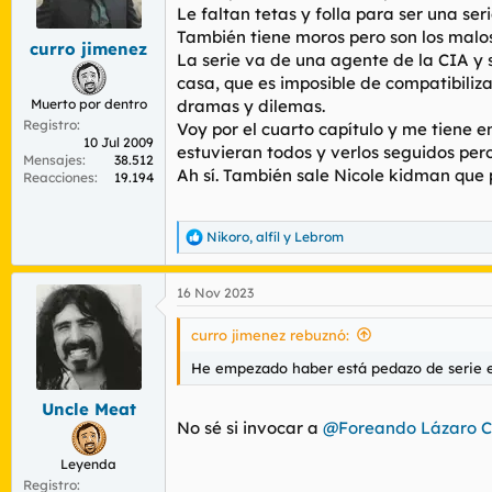
r
n
Le faltan tetas y folla para ser una serie
d
i
También tiene moros pero son los malos
curro jimenez
e
c
La serie va de una agente de la CIA y 
l
i
casa, que es imposible de compatibili
t
o
Muerto por dentro
dramas y dilemas.
e
Registro
m
Voy por el cuarto capítulo y me tiene e
10 Jul 2009
a
estuvieran todos y verlos seguidos per
Mensajes
38.512
Ah sí. También sale Nicole kidman que
Reacciones
19.194
Nikoro
,
alfíl
y
Lebrom
R
e
a
16 Nov 2023
c
c
i
curro jimenez rebuznó:
o
n
He empezado haber está pedazo de serie 
e
s
Uncle Meat
:
No sé si invocar a
@Foreando Lázaro C
Leyenda
Registro