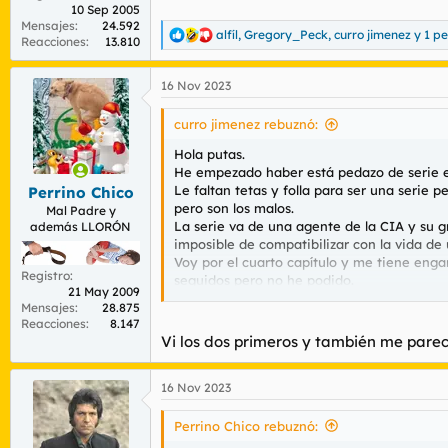
10 Sep 2005
Mensajes
24.592
alfíl
,
Gregory_Peck
,
curro jimenez
y 1 p
R
Reacciones
13.810
e
a
16 Nov 2023
c
c
i
curro jimenez rebuznó:
o
n
Hola putas.
e
He empezado haber está pedazo de serie en
s
Le faltan tetas y folla para ser una serie pe
Perrino Chico
:
pero son los malos.
Mal Padre y
La serie va de una agente de la CIA y su g
además LLORÓN
imposible de compatibilizar con la vida d
Voy por el cuarto capítulo y me tiene engan
Registro
seguidos pero no he podido.
21 May 2009
Ah sí. También sale Nicole kidman que pa
Mensajes
28.875
Reacciones
8.147
Vi los dos primeros y también me parec
16 Nov 2023
Perrino Chico rebuznó: