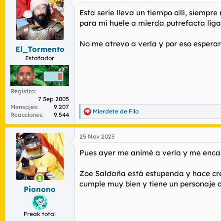
Esta serie lleva un tiempo allí, siemp
para mí huele a mierda putrefacta liga
No me atrevo a verla y por eso esperar
El_Tormento
Estafador
Registro
7 Sep 2005
Mensajes
9.207
Mierdete de Filo
R
Reacciones
9.544
e
a
25 Nov 2023
c
c
Pues ayer me animé a verla y me encalo
i
o
n
Zoe Saldaña está estupenda y hace cre
e
cumple muy bien y tiene un personaje d
s
Pionono
:
Freak total