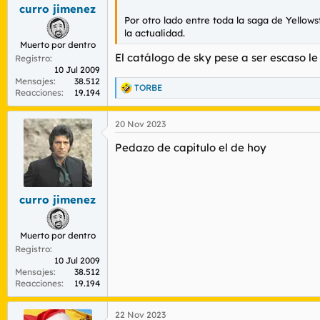
curro jimenez
Por otro lado entre toda la saga de Yellow
la actualidad.
Muerto por dentro
El catálogo de sky pese a ser escaso l
Registro
10 Jul 2009
Mensajes
38.512
TORBE
R
Reacciones
19.194
e
a
20 Nov 2023
c
c
Pedazo de capitulo el de hoy
i
o
n
e
s
curro jimenez
:
Muerto por dentro
Registro
10 Jul 2009
Mensajes
38.512
Reacciones
19.194
22 Nov 2023