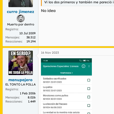
Vi los dos primeros y también me pareció 
No idea
curro jimenez
Muerto por dentro
Registro
10 Jul 2009
Mensajes
38.512
Reacciones
19.194
16 Nov 2023
manupajero
EL TONTO LA POLLA
Registro
1 Feb 2006
Mensajes
8.026
Reacciones
1.449