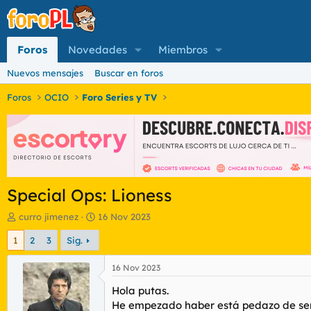
Foros
Novedades
Miembros
Nuevos mensajes
Buscar en foros
Foros
OCIO
Foro Series y TV
Special Ops: Lioness
I
F
curro jimenez
16 Nov 2023
n
e
1
2
3
Sig.
i
c
c
h
i
a
16 Nov 2023
a
d
Hola putas.
d
e
o
i
He empezado haber está pedazo de seri