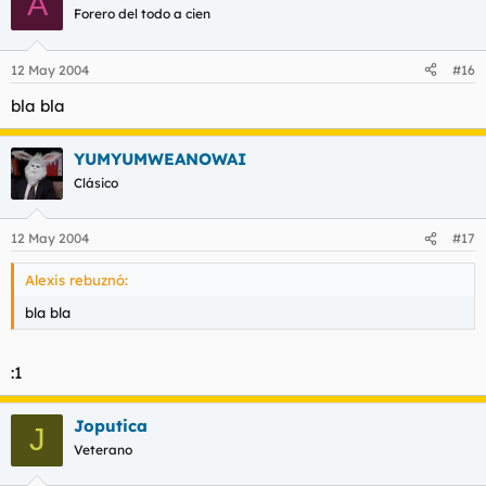
A
Forero del todo a cien
12 May 2004
#16
bla bla
YUMYUMWEANOWAI
Clásico
12 May 2004
#17
Alexis rebuznó:
bla bla
:1
Joputica
J
Veterano