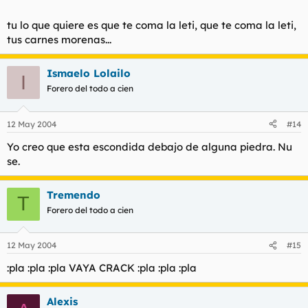
tu lo que quiere es que te coma la leti, que te coma la leti,
tus carnes morenas...
Ismaelo Lolailo
I
Forero del todo a cien
12 May 2004
#14
Yo creo que esta escondida debajo de alguna piedra. Nu
se.
Tremendo
T
Forero del todo a cien
12 May 2004
#15
:pla :pla :pla VAYA CRACK :pla :pla :pla
Alexis