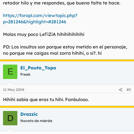
t
o
retador hilo y me respondes, que buena falta te hace.
e
m
https://foropl.com/viewtopic.php?
a
p=281246&highlight=#281246
Molas muy poco LeTiZiA hihihihihihihi
PD: Los insultos son porque estoy metido en el personaje,
no porque me caigas mal zorra hihihi, o si?. hi
El_Pouto_Topo
E
Freak
11 May 2004
#2
Hihihi sabia que eras tu hihi. Fanbuloso.
Drazzic
D
Novato de mierda