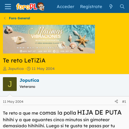
Acceder
Regístrate
Foro General
Te reto LeTiZiA
I
F
Joputica
11 May 2004
n
e
i
c
Joputica
J
c
h
Veterano
i
a
a
d
d
e
11 May 2004
#1
o
i
r
n
HIJA DE PUTA
comas la polla
Te reto a que me
d
i
hihihi y a que aguantes cinco minutos sin gimotear
e
c
demasiado hihihiihi. Luego si te gusta te pasas por tu
l
i