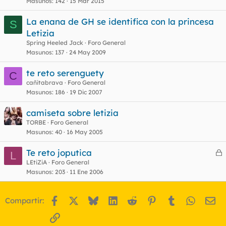
Masunos
142
15 Mar 2015
La enana de GH se identifica con la princesa
S
Letizia
Spring Heeled Jack
Foro General
Masunos
137
24 May 2009
te reto serenguety
C
cañitabrava
Foro General
Masunos
186
19 Dic 2007
camiseta sobre letizia
TORBE
Foro General
Masunos
40
16 May 2005
Te reto joputica
L
e
LEtiZiA
Foro General
Masunos
203
11 Ene 2006
r
r
Facebook
X
Bluesky
LinkedIn
Reddit
Pinterest
Tumblr
WhatsA
Em
Compartir:
o
Enlace