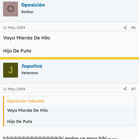
Oposición
O
Asiduo
11 May 2004
#6
Vaya Mierda De Hilo
Hijo De Puta
Joputica
J
Veterano
11 May 2004
#7
Oposición rebuznó:
Vaya Mierda De Hilo
Hijo De Puta
hihihihihihihihihihihihihihihi molas un poco hihi
Muakis