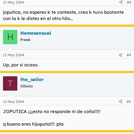
11 May 2004
#3
joputica, no esperes k te conteste, creo k tuvo bastante
con la k le distes en el otro hilo...
Hemosensual
H
Freak
11 May 2004
#4
Up, por si acaso.
the_seilor
T
Clásico
11 May 2004
#5
JOPUTICA ¡¡¡¡esta no responde ni de coña!!!!!
q bueno eres hijoputa!!!! :pla