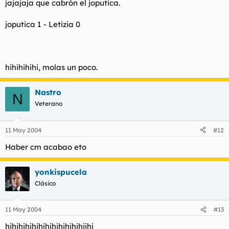
jajajaja que cabrón el joputica.
joputica 1 - Letizia 0
hihihihihi, molas un poco.
Nastro
N
Veterano
11 May 2004
#12
Haber cm acabao eto
yonkispucela
Clásico
11 May 2004
#13
hihihihihihihihihihihihiihi