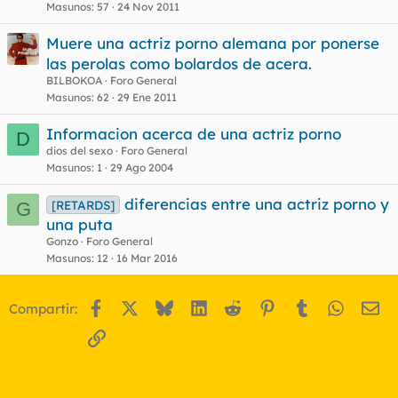
Masunos
57
24 Nov 2011
Muere una actriz porno alemana por ponerse
las perolas como bolardos de acera.
BILBOKOA
Foro General
Masunos
62
29 Ene 2011
Informacion acerca de una actriz porno
D
dios del sexo
Foro General
Masunos
1
29 Ago 2004
diferencias entre una actriz porno y
[RETARDS]
G
una puta
Gonzo
Foro General
Masunos
12
16 Mar 2016
Facebook
X
Bluesky
LinkedIn
Reddit
Pinterest
Tumblr
WhatsA
Em
Compartir:
Enlace