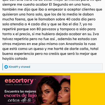
siempre me cuesta acabar El Segundo en una hora,
también me dijo que iba a empezar a aceptar clientes que
quisieran una hora solo, que los de la media le daban
mucha faena, que le llamaban sobre 40 cada día pero
solo atendía a 4 cada día y que se iba el día 7, yo no
repetiré porque son 80 pavazos y tampoco a sido para
tanto x el precio, si me hubiera dejado acabar en su. Iva
talvez repetiría pero no fue así , además he estado con
otras mejores en ese piso mismo con Anastasia la rusa
que está como un queso y me harté de darle caña, total
buena experiencia pero no creáis que será lo mejor que
hayáis catado
Xino69
y
stoned
R
e
a
c
c
i
o
n
e
s