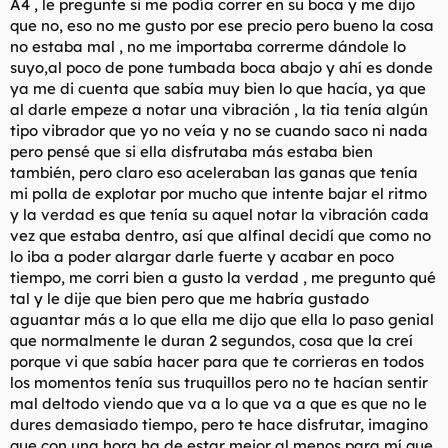
A4 , le pregunte si me podía correr en su boca y me dijo
que no, eso no me gusto por ese precio pero bueno la cosa
no estaba mal , no me importaba correrme dándole lo
suyo,al poco de pone tumbada boca abajo y ahí es donde
ya me di cuenta que sabía muy bien lo que hacía, ya que
al darle empeze a notar una vibración , la tia tenía algún
tipo vibrador que yo no veía y no se cuando saco ni nada
pero pensé que si ella disfrutaba más estaba bien
también, pero claro eso aceleraban las ganas que tenía
mi polla de explotar por mucho que intente bajar el ritmo
y la verdad es que tenía su aquel notar la vibración cada
vez que estaba dentro, así que alfinal decidí que como no
lo iba a poder alargar darle fuerte y acabar en poco
tiempo, me corri bien a gusto la verdad , me pregunto qué
tal y le dije que bien pero que me habría gustado
aguantar más a lo que ella me dijo que ella lo paso genial
que normalmente le duran 2 segundos, cosa que la creí
porque vi que sabía hacer para que te corrieras en todos
los momentos tenía sus truquillos pero no te hacían sentir
mal deltodo viendo que va a lo que va a que es que no le
dures demasiado tiempo, pero te hace disfrutar, imagino
que con una hora ha de estar mejor al menos para mí que