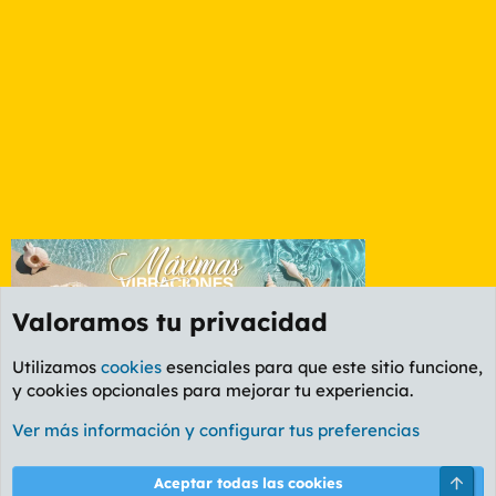
Valoramos tu privacidad
Utilizamos
cookies
esenciales para que este sitio funcione,
y cookies opcionales para mejorar tu experiencia.
Lleida
Ver más información y configurar tus preferencias
Cookies
PL OLDSTYLE AMARILLO
Cambiar fuente
Español (ES)
Arri
Aceptar todas las cookies
Contáctanos
Términos y reglas
Política de privacidad
Ayuda