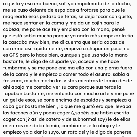
a gusto y eso era bueno, salí ya empalmado de la ducha,
me se puso delante de espaldas a frotarse para que le
magrearla esas pedazo de tetas, se deja tocar con gusto,
me hace sentar en la cama y me da un cojín para la
cabeza, me pone aceite y empieza con la mano, pensé
que está sabía mucho porque ya nada más empezar la tia
la cascaba muy bien, me di cuenta que sería capaz de
correrme así rápidamente, empezó a chupar un poco, no
es GPS pero lo hace bien, aunque sigue usando la mano
bastante, le digo de chuparle yo, accede y me hace
tumbarme y se me pone encima ella con una pierna fuera
de la cama y le empiezo a comer todo el asunto, sabía a
frescura, mucho morbo las vistas mientras le lamía desde
ahí abajo me costaba ver su cara porque sus tetas la
tapaban bastante, me enfunda con mucho arte y me pone
un gel de esos, se pone encima de espaldas y sempieza a
cabalgar bastante bien , lo que me gustó era que llevaba
los tacones aún y podía coger (¿sabéis que había escrito
coger con j? así de cateto y de subnormal soy) le de ellos
mientras me daba lo mío, cambiamos ella abajo y le
empiezo yo a dar lo suyo, un rato así y le digo de ponerse