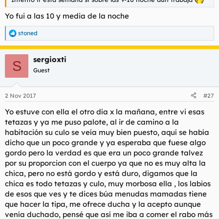
t
o
e
Yo fui a las 10 y media de la noche
m
a
stoned
R
e
a
sergioxti
c
S
c
Guest
i
o
n
2 Nov 2017
#27
e
s
Yo estuve con ella el otro día x la mañana, entre vi esas
:
tetazas y ya me puso palote, al ir de camino a la
habitación su culo se veía muy bien puesto, aquí se había
dicho que un poco grande y ya esperaba que fuese algo
gordo pero la verdad es que era un poco grande talvez
por su proporcion con el cuerpo ya que no es muy alta la
chica, pero no está gordo y está duro, digamos que la
chica es todo tetazas y culo, muy morbosa ella , los labios
de esos que ves y te dices búa menudas mamadas tiene
que hacer la tipa, me ofrece ducha y la acepto aunque
venía duchado, pensé que así me iba a comer el rabo más