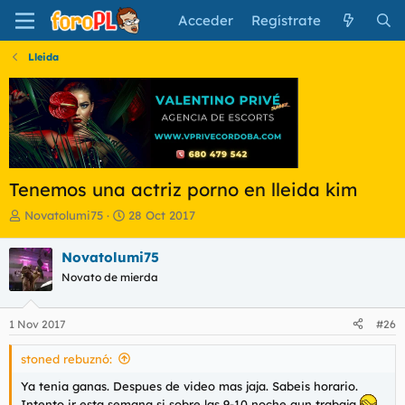
Acceder
Regístrate
Lleida
Tenemos una actriz porno en lleida kim
I
F
Novatolumi75
28 Oct 2017
n
e
i
c
Novatolumi75
c
h
Novato de mierda
i
a
a
d
d
e
1 Nov 2017
#26
o
i
r
n
stoned rebuznó:
d
i
e
c
Ya tenia ganas. Despues de video mas jaja. Sabeis horario.
l
i
Intento ir esta semana si sobre las 9-10 noche aun trabaja