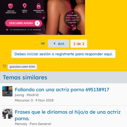
:
Primero
Ant.
2 de 2
Debes iniciar sesión o registrarte para responder aquí.
E
pasion.com kim
t
Temas similares
i
q
u
Follando con una actriz porno 695138917
e
juang
Madrid
t
Masunos
0
9 Nov 2018
a
s
Frases que le diríamos al hijo/a de una actriz
porno.
Mencey
Foro General