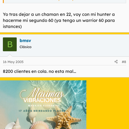
poco con ellos. Lastima no poder hacer uno de la
alianza en el mismo server para poder probar
Haz clic para expandir...
paladines.
Haz clic para expandir...
Yo tras dejar a un chaman en 22, voy con mi hunter a
hacerme mi segundo 60 (ya tengo un warrior 60 para
En el test server te puedes hacer un personaje a tu gusto. O
istances)
sea, DIRECTAMENTE nivel 60, sin jugar nada.
Jojaoaj que ENFERMO coño.
Ojala fueran 60 de verdad. Porque en cuanto el server no
bmsv
funcione, desaparecen.
Me gusta
B
Clásico
16 May 2005
#8
8200 clientes en cola. no esta mal...