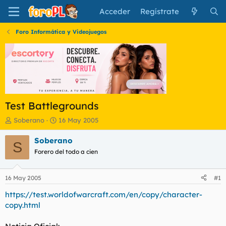
Acceder
Regístrate
Foro Informática y Videojuegos
Test Battlegrounds
I
F
Soberano
16 May 2005
n
e
i
c
Soberano
S
c
h
Forero del todo a cien
i
a
a
d
d
e
16 May 2005
#1
o
i
r
n
https://test.worldofwarcraft.com/en/copy/character-
d
i
copy.html
e
c
l
i