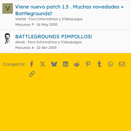
Viene nuevo patch 1.5 . Muchas novedades +
V
Battlegrounds!!
Valtiel
Foro Informática y Videojuegos
Masunos
9
16 May 2005
BATTLEGROUNDS PIMPOLLOS!
derek
Foro Informática y Videojuegos
Masunos
6
22 Abr 2005
Facebook
X
Bluesky
LinkedIn
Reddit
Pinterest
Tumblr
WhatsA
Em
Compartir:
Enlace