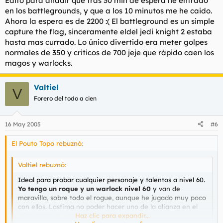
Edito para añadir que tras 30 min de espera he entrado
en los battlegrounds, y que a los 10 minutos me he caido.
Ahora la espera es de 2200 :( El battleground es un simple
capture the flag, sinceramente eldel jedi knight 2 estaba
hasta mas currado. Lo único divertido era meter golpes
normales de 350 y criticos de 700 jeje que rápido caen los
magos y warlocks.
Valtiel
V
Forero del todo a cien
16 May 2005
#6
El Pouto Topo rebuznó:
Valtiel rebuznó:
Ideal para probar cualquier personaje y talentos a nivel 60.
Yo tengo un roque y un warlock nivel 60
y van de
maravilla, sobre todo el rogue, aunque he jugado muy poco
con ellos. Lastima no poder hacer uno de la alianza en el
mismo server para poder probar paladines.
Haz clic para expandir...