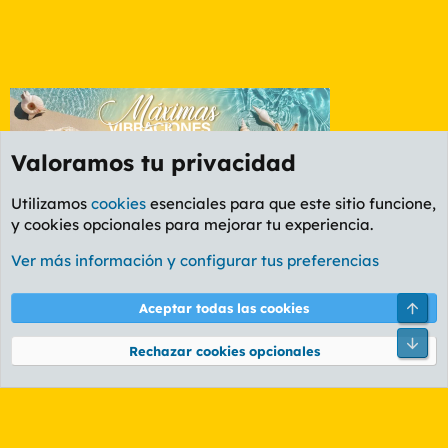
Valoramos tu privacidad
Utilizamos
cookies
esenciales para que este sitio funcione,
y cookies opcionales para mejorar tu experiencia.
Foro Informática y Videojuegos
Ver más información y configurar tus preferencias
Cookies
PL OLDSTYLE AMARILLO
Cambiar fuente
Español (ES)
Arri
Aceptar todas las cookies
Contáctanos
Términos y reglas
Política de privacidad
Ayuda
R
Pie
S
Rechazar cookies opcionales
S
®
Community platform by XenForo
© 2010-2026 XenForo Ltd.