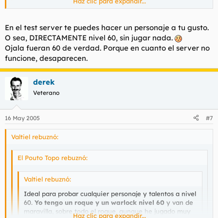
Haz clic para expandir...
Jojaoaj que ENFERMO coño.
En el test server te puedes hacer un personaje a tu gusto.
O sea, DIRECTAMENTE nivel 60, sin jugar nada.
Me gusta
Ojala fueran 60 de verdad. Porque en cuanto el server no
funcione, desaparecen.
derek
Veterano
16 May 2005
#7
Valtiel rebuznó:
El Pouto Topo rebuznó:
Valtiel rebuznó:
Ideal para probar cualquier personaje y talentos a nivel
60.
Yo tengo un roque y un warlock nivel 60
y van de
maravilla, sobre todo el rogue, aunque he jugado muy
Haz clic para expandir...