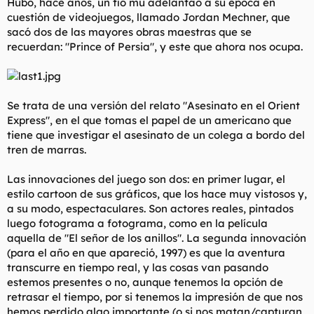
Hubo, hace años, un tío mu adelantao a su época en
l
i
cuestión de videojuegos, llamado Jordan Mechner, que
t
o
sacó dos de las mayores obras maestras que se
e
recuerdan: "Prince of Persia", y este que ahora nos ocupa.
m
a
Se trata de una versión del relato "Asesinato en el Orient
Express", en el que tomas el papel de un americano que
tiene que investigar el asesinato de un colega a bordo del
tren de marras.
Las innovaciones del juego son dos: en primer lugar, el
estilo
cartoon
de sus gráficos, que los hace muy vistosos y,
a su modo, espectaculares. Son actores reales, pintados
luego fotograma a fotograma, como en la película
aquella de "El señor de los anillos". La segunda innovación
(para el año en que apareció, 1997) es que la aventura
transcurre en tiempo real, y las cosas van pasando
estemos presentes o no, aunque tenemos la opción de
retrasar el tiempo, por si tenemos la impresión de que nos
hemos perdido algo importante (o si nos matan/capturan,