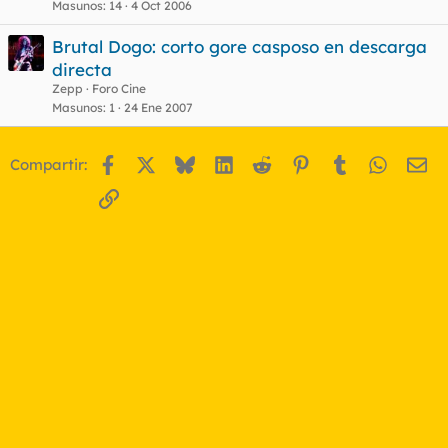
Masunos
14
4 Oct 2006
Brutal Dogo: corto gore casposo en descarga
directa
Zepp
Foro Cine
Masunos
1
24 Ene 2007
Facebook
X
Bluesky
LinkedIn
Reddit
Pinterest
Tumblr
WhatsA
Em
Compartir:
Enlace