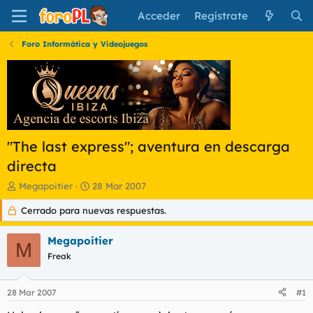
Acceder
Regístrate
Foro Informática y Videojuegos
"The last express"; aventura en descarga
directa
I
F
Megapoitier
28 Mar 2007
n
e
Cerrado para nuevas respuestas.
i
c
c
h
i
a
Megapoitier
M
a
d
Freak
d
e
o
i
r
n
28 Mar 2007
#1
d
i
e
c