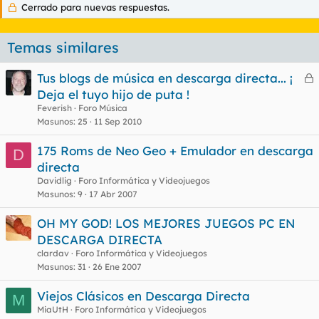
Cerrado para nuevas respuestas.
Temas similares
Tus blogs de música en descarga directa... ¡
e
Deja el tuyo hijo de puta !
r
Feverish
Foro Música
r
Masunos
25
11 Sep 2010
175 Roms de Neo Geo + Emulador en descarga
D
directa
o
Davidlig
Foro Informática y Videojuegos
Masunos
9
17 Abr 2007
OH MY GOD! LOS MEJORES JUEGOS PC EN
DESCARGA DIRECTA
clardav
Foro Informática y Videojuegos
Masunos
31
26 Ene 2007
Viejos Clásicos en Descarga Directa
M
MiaUtH
Foro Informática y Videojuegos