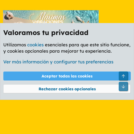
Valoramos tu privacidad
Utilizamos
cookies
esenciales para que este sitio funcione,
y cookies opcionales para mejorar tu experiencia.
Foro Informática y Videojuegos
Ver más información y configurar tus preferencias
Cookies
PL OLDSTYLE AMARILLO
Cambiar fuente
Español (ES)
Arri
Aceptar todas las cookies
Contáctanos
Términos y reglas
Política de privacidad
Ayuda
R
Pie
S
Rechazar cookies opcionales
S
®
Community platform by XenForo
© 2010-2026 XenForo Ltd.