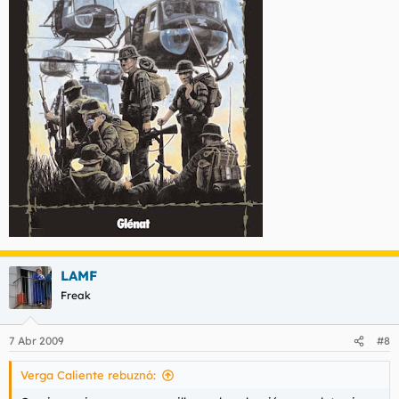
LAMF
Freak
7 Abr 2009
#8
Verga Caliente rebuznó: