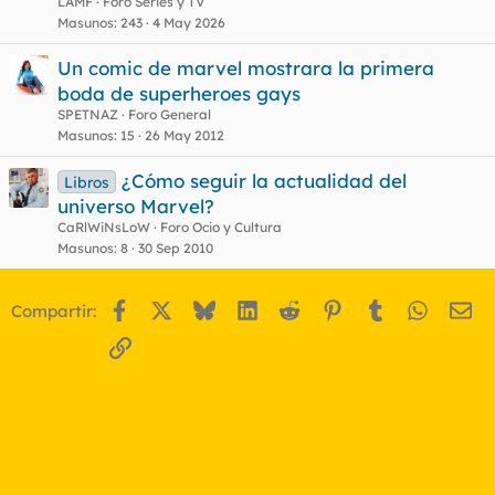
LAMF
Foro Series y TV
Masunos
243
4 May 2026
Un comic de marvel mostrara la primera
boda de superheroes gays
SPETNAZ
Foro General
Masunos
15
26 May 2012
¿Cómo seguir la actualidad del
Libros
universo Marvel?
CaRlWiNsLoW
Foro Ocio y Cultura
Masunos
8
30 Sep 2010
Facebook
X
Bluesky
LinkedIn
Reddit
Pinterest
Tumblr
WhatsA
Em
Compartir:
Enlace