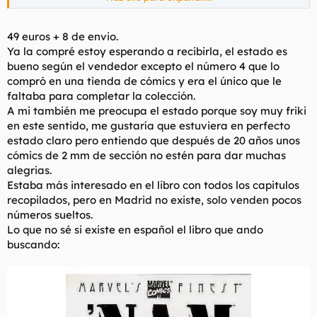
Un saludo.
49 euros + 8 de envio.
P.D. Lo que sí puedes tener por seguro es que te va a salir más
Ya la compré estoy esperando a recibirla, el estado es
barata "de golpe" que número a número. De eso olvídate
bueno según el vendedor excepto el número 4 que lo
porque a estas alturas va a ser un calvario en tiempo,
compró en una tienda de cómics y era el único que le
busqueda, desplazamientos/envíos y dinero.
faltaba para completar la colección.
.
A mi también me preocupa el estado porque soy muy friki
en este sentido, me gustaría que estuviera en perfecto
estado claro pero entiendo que después de 20 años unos
cómics de 2 mm de sección no estén para dar muchas
alegrias.
Estaba más interesado en el libro con todos los capitulos
recopilados, pero en Madrid no existe, solo venden pocos
números sueltos.
Lo que no sé si existe en español el libro que ando
buscando: