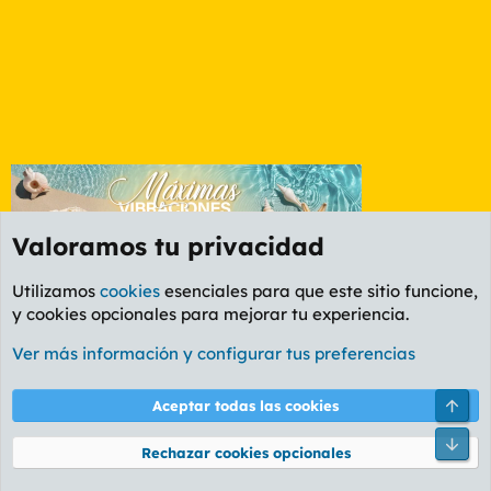
Valoramos tu privacidad
Utilizamos
cookies
esenciales para que este sitio funcione,
y cookies opcionales para mejorar tu experiencia.
Foro Ocio y Cultura
Ver más información y configurar tus preferencias
Cookies
PL OLDSTYLE AMARILLO
Cambiar fuente
Español (ES)
Arri
Aceptar todas las cookies
Contáctanos
Términos y reglas
Política de privacidad
Ayuda
R
Pie
S
Rechazar cookies opcionales
S
®
Community platform by XenForo
© 2010-2026 XenForo Ltd.