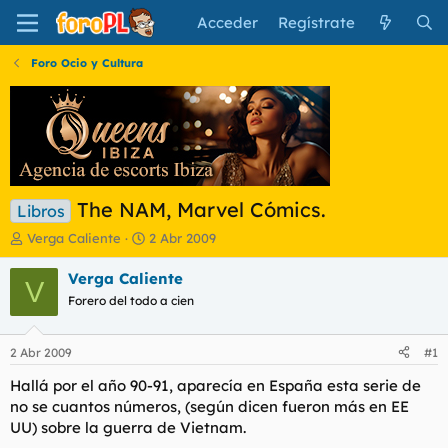
Acceder
Regístrate
Foro Ocio y Cultura
The NAM, Marvel Cómics.
Libros
I
F
Verga Caliente
2 Abr 2009
n
e
i
c
Verga Caliente
V
c
h
Forero del todo a cien
i
a
a
d
d
e
2 Abr 2009
#1
o
i
r
n
Hallá por el año 90-91, aparecía en España esta serie de
d
i
no se cuantos números, (según dicen fueron más en EE
e
c
UU) sobre la guerra de Vietnam.
l
i