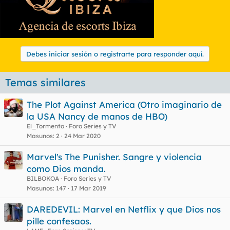
Debes iniciar sesión o registrarte para responder aquí.
Temas similares
The Plot Against America (Otro imaginario de
la USA Nancy de manos de HBO)
El_Tormento
Foro Series y TV
Masunos
2
24 Mar 2020
Marvel's The Punisher. Sangre y violencia
como Dios manda.
BILBOKOA
Foro Series y TV
Masunos
147
17 Mar 2019
DAREDEVIL: Marvel en Netflix y que Dios nos
pille confesaos.