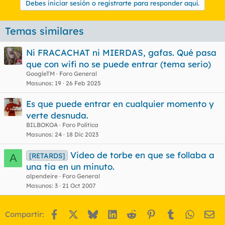
Debes iniciar sesión o registrarte para responder aquí.
Temas similares
Ni FRACACHAT ni MIERDAS, gafas. Qué pasa
que con wifi no se puede entrar (tema serio)
GoogleTM
Foro General
Masunos
19
26 Feb 2025
Es que puede entrar en cualquier momento y
verte desnuda.
BILBOKOA
Foro Política
Masunos
24
18 Dic 2023
Video de torbe en que se follaba a
[RETARDS]
A
una tia en un minuto.
alpendeire
Foro General
Masunos
3
21 Oct 2007
Facebook
X
Bluesky
LinkedIn
Reddit
Pinterest
Tumblr
WhatsA
Em
Compartir: