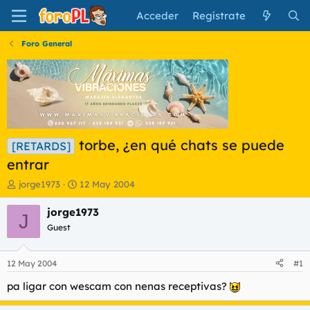
Acceder
Regístrate
Foro General
torbe, ¿en qué chats se puede
[RETARDS]
entrar
I
F
jorge1973
12 May 2004
n
e
i
c
jorge1973
J
c
h
Guest
i
a
a
d
d
e
12 May 2004
#1
o
i
r
n
pa ligar con wescam con nenas receptivas?
d
i
e
c