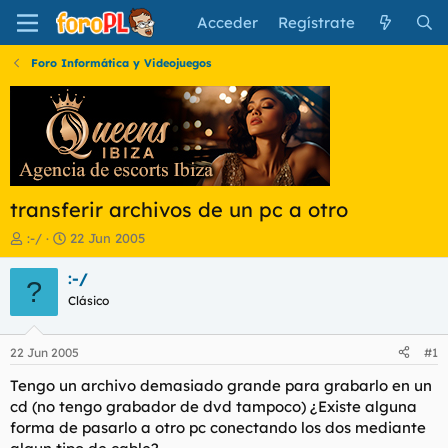
Acceder
Regístrate
Foro Informática y Videojuegos
transferir archivos de un pc a otro
I
F
:-/
22 Jun 2005
n
e
i
c
:-/
?
c
h
Clásico
i
a
a
d
d
e
22 Jun 2005
#1
o
i
r
n
Tengo un archivo demasiado grande para grabarlo en un
d
i
cd (no tengo grabador de dvd tampoco) ¿Existe alguna
e
c
forma de pasarlo a otro pc conectando los dos mediante
l
i