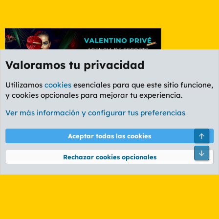
Valoramos tu privacidad
Utilizamos
cookies
esenciales para que este sitio funcione,
y cookies opcionales para mejorar tu experiencia.
Foro Informática y Videojuegos
Ver más información y configurar tus preferencias
Cookies
PL OLDSTYLE AMARILLO
Cambiar fuente
Español (ES)
Arri
Aceptar todas las cookies
Contáctanos
Términos y reglas
Política de privacidad
Ayuda
R
Pie
S
Rechazar cookies opcionales
S
®
Community platform by XenForo
© 2010-2026 XenForo Ltd.