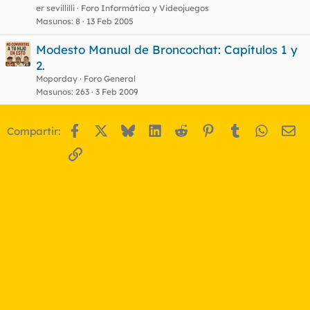
er sevillilli
Foro Informática y Videojuegos
Masunos
8
13 Feb 2005
Modesto Manual de Broncochat: Capítulos 1 y
2.
Moporday
Foro General
Masunos
263
3 Feb 2009
Facebook
X
Bluesky
LinkedIn
Reddit
Pinterest
Tumblr
WhatsA
Em
Compartir:
Enlace