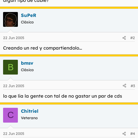
algun tipo de cable?
t
o
e
m
SuPeR
a
Clásico
22 Jun 2005
#2
Creando un red y compartiendolo...
bmsv
B
Clásico
22 Jun 2005
#3
lo que lia la gente con tal de no gastar un par de cds
Chitriel
C
Veterano
22 Jun 2005
#4