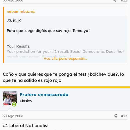
30 Ago 2006
#22
nebun rebuznó:
Ja, ja, ja
Para que luego digáis que soy rojo. Toma ya !
Your Results:
Your prediction for your #1 result: Social Democratic. Does that
match your actual #1 result below?
Haz clic para expandir...
Your Results The list below is modified by your input. Note: The
selector author alone determined the questions and scoring of
these results.
Coño y que quieres que te ponga el test ¿bolchevique?, lo
#1 American "Liberal"
que te ha salido es rojo rojo
#2 Liberal Socialist
Frutero enmascarado
Clásico
#3 Social Democratic
#4 Social-Liberal
30 Ago 2006
#23
#1 Liberal Nationalist
#5 Anarcho-Communist