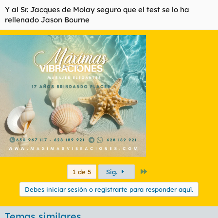
#2 Liberal Socialist
Y al Sr. Jacques de Molay seguro que el test se lo ha
#3 Social Democratic
rellenado Jason Bourne
#4 Social-Liberal
#5 Anarcho-Communist
#6 Left-wing Neoliberal (Clinton)
#7 Marxist
Último
1 de 5
Sig.
Debes iniciar sesión o registrarte para responder aquí.
Temas similares