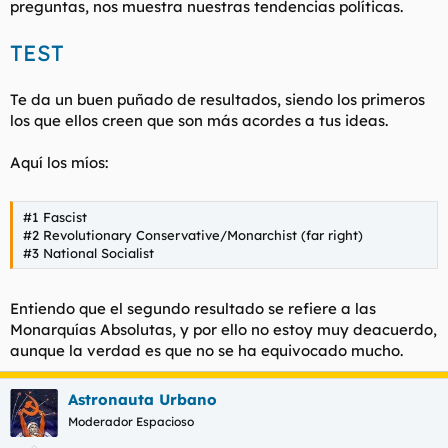
preguntas, nos muestra nuestras tendencias políticas.
t
o
e
m
TEST
a
Te da un buen puñado de resultados, siendo los primeros
los que ellos creen que son más acordes a tus ideas.
Aquí los míos:
#1 Fascist
#2 Revolutionary Conservative/Monarchist (far right)
#3 National Socialist
Entiendo que el segundo resultado se refiere a las
Monarquías Absolutas, y por ello no estoy muy deacuerdo,
aunque la verdad es que no se ha equivocado mucho.
Astronauta Urbano
Moderador Espacioso