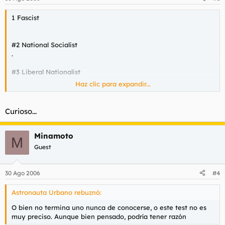
1 Fascist
#2 National Socialist
.
#3 Liberal Nationalist
Haz clic para expandir...
#4 Revolutionary Conservative/Monarchist (far right)
Curioso...
Minamoto
M
Guest
30 Ago 2006
#4
Astronauta Urbano rebuznó:
O bien no termina uno nunca de conocerse, o este test no es
muy preciso. Aunque bien pensado, podría tener razón