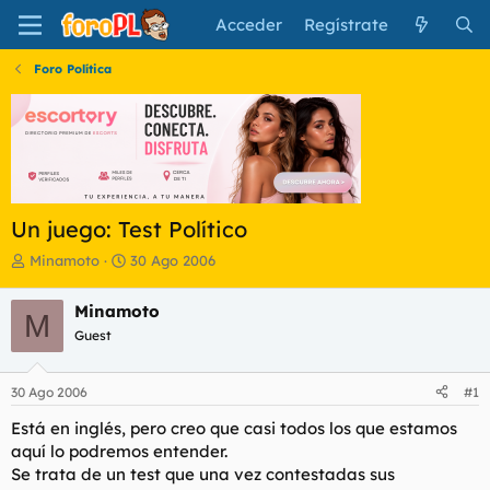
Acceder
Regístrate
Foro Política
Un juego: Test Político
I
F
Minamoto
30 Ago 2006
n
e
i
c
Minamoto
M
c
h
Guest
i
a
a
d
d
e
30 Ago 2006
#1
o
i
r
n
Está en inglés, pero creo que casi todos los que estamos
d
i
aquí lo podremos entender.
e
c
Se trata de un test que una vez contestadas sus
l
i