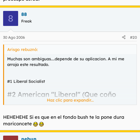
#2 Liberal Socialist
88
8
#3 Social Democratic
Freak
#4 Social-Liberal
30 Ago 2006
#20
#5 Anarcho-Communist
Arisgo rebuznó:
#6 Left-wing Neoliberal (Clinton)
Muchas son ambiguas....depende de su aplicacion. A mi me
arroja este resultado.
#7 Marxist
#1 Liberal Socialist
#2 American "Liberal" (Que coño
Haz clic para expandir...
significa esto :? )
HEHEHEHE Si es que en el fondo bush te la pone dura
#3 Left-wing Neoliberal (Clinton)
mariconcete
PD: a los que os da como primera opcion fascistas...se os puede
nebun
ya llamar así o seguis tiquis-miquis al respecto?