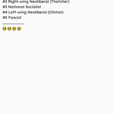
#2 Right-wing Neoliberal (Thatcher)
#3 National Socialist
#6 Left-wing Neoliberal (Clinton)
#4 Left-wing Neoliberal (Clinton)
#5 Fascist
#7 Marxist
............................