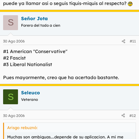
puede ya llamar así o seguis tiquis-miquis al respecto?
Señor Jota
S
Forero del todo a cien
30 Ago 2006
#11
#1 American "Conservative"
#2 Fascist
#3 Liberal Nationalist
Pues mayormente, creo que ha acertado bastante.
Seleuco
S
Veterano
30 Ago 2006
#12
Arisgo rebuznó:
Muchas son ambiguas....depende de su aplicacion. A mi me