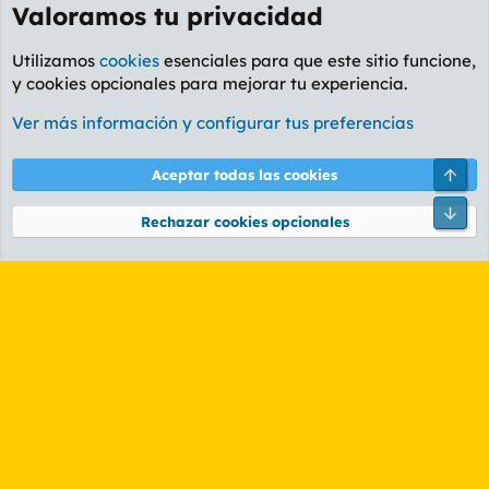
Valoramos tu privacidad
Utilizamos
cookies
esenciales para que este sitio funcione,
y cookies opcionales para mejorar tu experiencia.
Foro Política
Ver más información y configurar tus preferencias
Cookies
PL OLDSTYLE AMARILLO
Cambiar fuente
Español (ES)
Arri
Aceptar todas las cookies
Contáctanos
Términos y reglas
Política de privacidad
Ayuda
R
Pie
S
Rechazar cookies opcionales
S
®
Community platform by XenForo
© 2010-2026 XenForo Ltd.