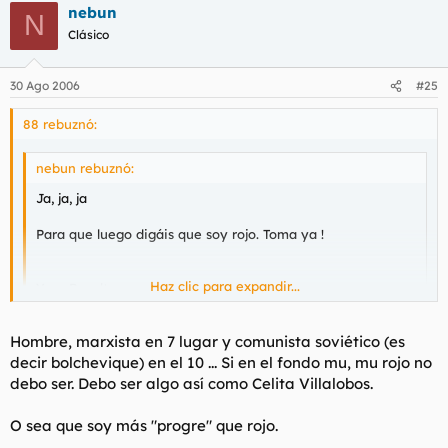
nebun
N
Clásico
30 Ago 2006
#25
88 rebuznó:
nebun rebuznó:
Ja, ja, ja
Para que luego digáis que soy rojo. Toma ya !
Haz clic para expandir...
Your Results:
Your prediction for your #1 result: Social Democratic. Does
that match your actual #1 result below?
Haz clic para expandir...
Hombre, marxista en 7 lugar y comunista soviético (es
Your Results The list below is modified by your input. Note:
The selector author alone determined the questions and
decir bolchevique) en el 10 ... Si en el fondo mu, mu rojo no
scoring of these results.
Coño y que quieres que te ponga el test ¿bolchevique?, lo que
debo ser. Debo ser algo así como Celita Villalobos.
#1 American "Liberal"
te ha salido es rojo rojo
O sea que soy más "progre" que rojo.
eso que significa?