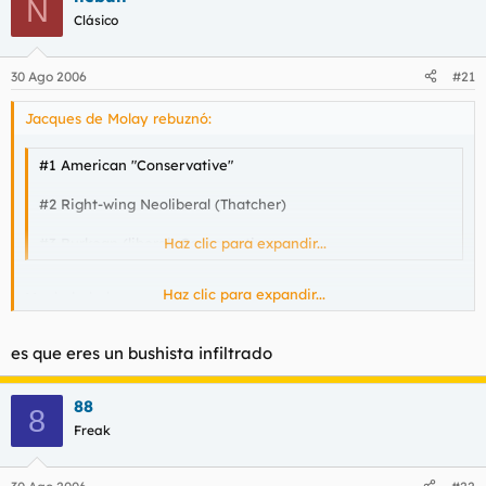
N
Clásico
30 Ago 2006
#21
Jacques de Molay rebuznó:
#1 American "Conservative"
#2 Right-wing Neoliberal (Thatcher)
#3 Burkean (liberal) Conservative
Haz clic para expandir...
Haz clic para expandir...
Muahahahaha.
Bush es mi hombre.
es que eres un bushista infiltrado
88
8
Freak