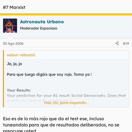
#7 Marxist
Astronauta Urbano
Moderador Espacioso
30 Ago 2006
#19
nebun rebuznó:
Ja, ja, ja
Para que luego digáis que soy rojo. Toma ya !
Your Results:
Your prediction for your #1 result: Social Democratic. Does that
match your actual #1 result below?
Haz clic para expandir...
Your Results The list below is modified by your input. Note: The
selector author alone determined the questions and scoring of
these results.
Eso es de lo más rojo que da el test ese, incluso
#1 American "Liberal"
tuneandolo para que de resultados deliberados, no se
preocupe usted.