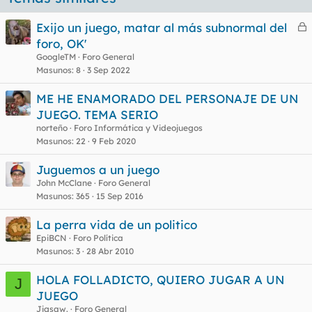
Exijo un juego, matar al más subnormal del
e
foro, OK'
r
GoogleTM
Foro General
r
Masunos
8
3 Sep 2022
ME HE ENAMORADO DEL PERSONAJE DE UN
JUEGO. TEMA SERIO
o
norteño
Foro Informática y Videojuegos
Masunos
22
9 Feb 2020
Juguemos a un juego
John McClane
Foro General
Masunos
365
15 Sep 2016
La perra vida de un politico
EpiBCN
Foro Política
Masunos
3
28 Abr 2010
HOLA FOLLADICTO, QUIERO JUGAR A UN
J
JUEGO
Jigsaw.
Foro General